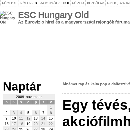
FŐOLDAL
RÓLUNK
RAJONGÓI KLUB
FÓRUM
KEZDŐLAP
GY.I.K., SZAB
ESC Hungary Old
Az Eurovízió hírei és a magyarországi rajongók fóruma
Naptár
Alnémet rap és kelta pop a dalfesztiv
2009. november
Egy tévés
h
K
s
c
p
s
v
1
2
3
4
5
6
7
8
akciófilm
9
10
11
12
13
14
15
16
17
18
19
20
21
22
23
24
25
26
27
28
29