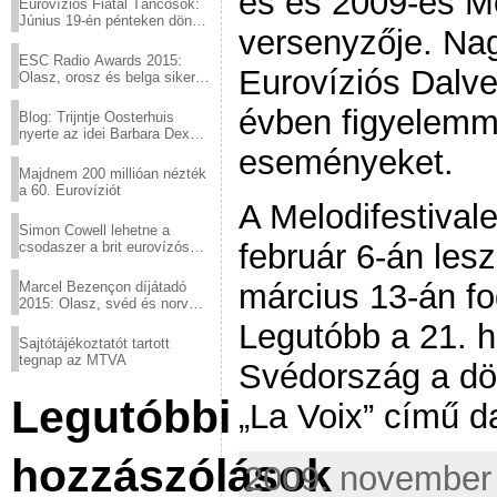
es és 2009-es Me
Eurovíziós Fiatal Táncosok:
Június 19-én pénteken döntő
versenyzője. Nag
a sör fővárosából!
ESC Radio Awards 2015:
Eurovíziós Dalv
Olasz, orosz és belga siker,
a svédek kimaradtak
évben figyelemme
Blog: Trijntje Oosterhuis
nyerte az idei Barbara Dex
díjat
eseményeket.
Majdnem 200 millióan nézték
a 60. Eurovíziót
A Melodifestival
Simon Cowell lehetne a
február 6-án les
csodaszer a brit eurovízós
kudarcok ellen
március 13-án fo
Marcel Bezençon díjátadó
2015: Olasz, svéd és norvég
győzelem
Legutóbb a 21. h
Sajtótájékoztatót tartott
tegnap az MTVA
Svédország a d
Legutóbbi
„La Voix” című da
hozzászólások
2009. november 1