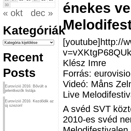
énekes ve
30
« okt
dec »
Melodifest
Kategóriák
[youtube]http:/
Kategóriák
v=vXKtgP68QUk[
Recent
Klész Imre
Posts
Forrás: eurovisio
Videó: Måns Zel
Eurovízió 2016: Bővült a
jelentkezők listája
Live Melodifesti
Eurovízió 2016: Kezdődik az
új szezon!
A svéd SVT közte
2010-es svéd nem
Melodifestivalen