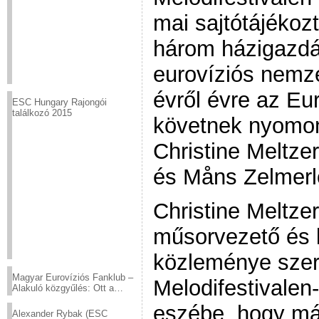
mai sajtótájékozt
három házigazdá
eurovíziós nemze
évről évre az Eu
ESC Hungary Rajongói
találkozó 2015
követnek nyomo
Christine Meltze
és Måns Zelmerl
Christine Meltzer
műsorvezető és 
közleménye szeri
Magyar Eurovíziós Fanklub –
Melodifestivalen-
Alakuló közgyűlés: Ott a
helyed!
eszébe, hogy má
Alexander Rybak (ESC