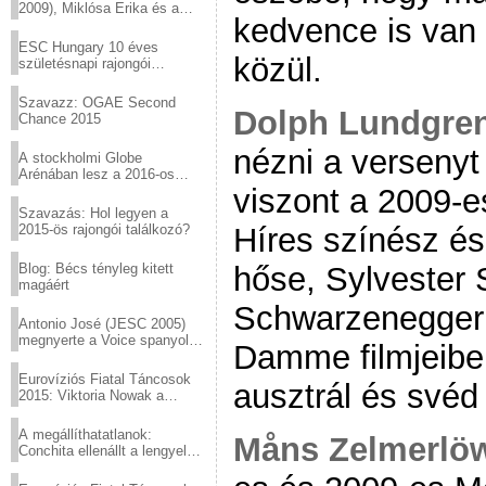
2009), Miklósa Erika és a
kedvence is van 
Virtuózok tehetségkutató
sztárjai a Margitszigeten
ESC Hungary 10 éves
közül.
születésnapi rajongói
találkozó
Szavazz: OGAE Second
Dolph Lundgre
Chance 2015
nézni a versenyt
A stockholmi Globe
Arénában lesz a 2016-os
Eurovízió
viszont a 2009-e
Szavazás: Hol legyen a
2015-ös rajongói találkozó?
Híres színész és
Blog: Bécs tényleg kitett
hőse, Sylvester 
magáért
Schwarzenegger
Antonio José (JESC 2005)
megnyerte a Voice spanyol
Damme filmjeiben
verzióját
Eurovíziós Fiatal Táncosok
ausztrál és svéd
2015: Viktoria Nowak a
győztes Lengyelországból
A megállíthatatlanok:
Måns Zelmerlö
Conchita ellenállt a lengyel
konzervatív nyomásnak