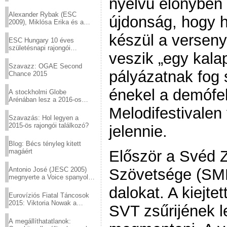
nyelvű előnyben 
helyed!
Alexander Rybak (ESC
újdonság, hogy h
2009), Miklósa Erika és a
Virtuózok tehetségkutató
készül a versen
sztárjai a Margitszigeten
ESC Hungary 10 éves
születésnapi rajongói
veszik „egy kala
találkozó
Szavazz: OGAE Second
pályázatnak fog 
Chance 2015
énekel a demófel
A stockholmi Globe
Arénában lesz a 2016-os
Eurovízió
Melodifestivalen
Szavazás: Hol legyen a
2015-ös rajongói találkozó?
jelennie.
Blog: Bécs tényleg kitett
magáért
Először a Svéd 
Antonio José (JESC 2005)
Szövetsége (SMFF
megnyerte a Voice spanyol
verzióját
dalokat. A kiejt
Eurovíziós Fiatal Táncosok
2015: Viktoria Nowak a
SVT zsűrijének l
győztes Lengyelországból
A megállíthatatlanok: