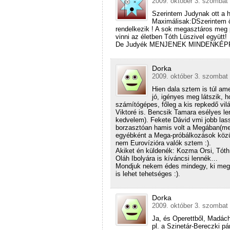
2009. október 3. szombat 
Szerintem Judynak ott a 
Maximálisak:DSzerintem 
rendelkezik ! A sok megasztáros meg p
vinni az életben Tóth Lüszivel együtt!
De Judyék MENJENEK MINDENKÉPP
Dorka
2009. október 3. szombat 
Hien dala sztem is túl ame
jó, igényes meg látszik, h
számítógépes, főleg a kis repkedő v
Viktoré is. Bencsik Tamara esélyes l
kedvelem). Fekete Dávid vmi jobb lass
borzasztóan hamis volt a Megában(m
egyébként a Mega-próbálkozások közül
nem Eurovízióra valók sztem :).
Akiket én küldenék: Kozma Orsi, Tóth 
Oláh Ibolyára is kíváncsi lennék…
Mondjuk nekem édes mindegy, ki megy 
is lehet tehetséges :).
Dorka
2009. október 3. szombat 
Ja, és Operettből, Madáchb
pl. a Szinetár-Bereczki pá