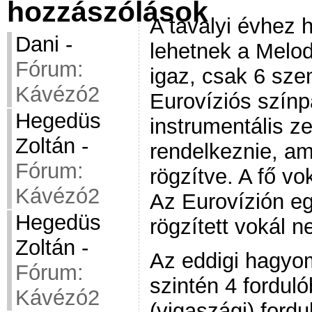
hozzászólások
A tavalyi évhez 
Dani
-
lehetnek a Melod
Fórum:
igaz, csak 6 sze
Kávézó2
Eurovíziós színp
Hegedüs
instrumentális zen
Zoltán
-
rendelkeznie, ami
Fórum:
rögzítve. A fő vo
Kávézó2
Az Eurovízión e
Hegedüs
rögzített vokál 
Zoltán
-
Az eddigi hagy
Fórum:
szintén 4 fordul
Kávézó2
(vigaszági) ford