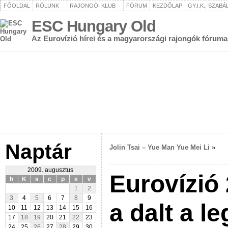
FŐOLDAL
RÓLUNK
RAJONGÓI KLUB
FÓRUM
KEZDŐLAP
GY.I.K., SZAB
ESC Hungary Old
Az Eurovízió hírei és a magyarországi rajongók fóruma
Naptár
Jolin Tsai – Yue Man Yue Mei Li
»
2009. augusztus
Eurovízió 
h
K
s
c
p
s
v
1
2
3
4
5
6
7
8
9
a dalt a 
10
11
12
13
14
15
16
17
18
19
20
21
22
23
24
25
26
27
28
29
30