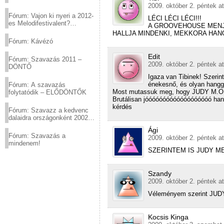
2009. október 2. péntek a
Fórum: Vajon ki nyeri a 2012-
LÉCI LÉCI LÉCI!!!
es Melodifestivalent?
A GROOVEHOUSE MENJE
(2012.03.10. 12:00-ig)
HALLJA MINDENKI, MEKKORA HAN
Fórum: Kávézó
Edit
Fórum: Szavazás 2011 –
2009. október 2. péntek a
DÖNTŐ
Igaza van Tibinek! Szeri
énekesnő, és olyan hangga
Fórum: A szavazás
Most mutassuk meg, hogy JUDY M
folytatódik – ELŐDÖNTŐK
Brutálisan jóóóóóóóóóóóóóóóóóóó han
kérdés
Fórum: Szavazz a kedvenc
dalaidra országonként 2002
és 2011 között!
Ági
Fórum: Szavazás a
2009. október 2. péntek a
mindenem!
SZERINTEM IS JUDY ME
Szandy
2009. október 2. péntek a
Véleményem szerint JUD
Kocsis Kinga