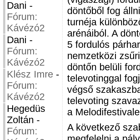
Dani
-
döntőből fog álln
Fórum:
turnéja különbö
Kávézó2
arénáiból. A dön
Dani
-
5 fordulós párha
Fórum:
nemzetközi zsűr
Kávézó2
döntőn belüli for
Klész Imre
-
televotinggal fo
Fórum:
végső szakaszba
Kávézó2
televoting szava
Hegedüs
a Melodifestival
Zoltán
-
A következő sza
Fórum:
megfelelni a pál