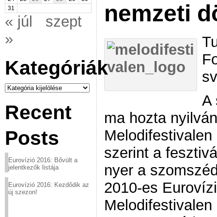
nemzeti d
31
« júl
szept
»
Tu
Fo
Kategóriák
sv
Kategóriák
A 
Recent
ma hozta nyilvá
Melodifestivalen
Posts
szerint a fesztiv
Eurovízió 2016: Bővült a
nyer a szomszéd
jelentkezők listája
2010-es Eurovízi
Eurovízió 2016: Kezdődik az
új szezon!
Melodifestivalen