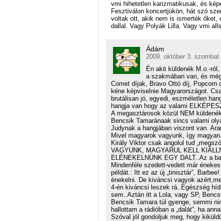
vmi hihetetlen karizmatikusak, és ké
Fesztiválon koncertjükön, hát szó sze
voltak ott, akik nem is ismerték őket,
dallal. Vagy Polyák Lilla. Vagy vmi alls
Ádám
2009. október 3. szombat 
Én akit küldenék M.o.-ró
a szakmában van, és még m
Comet díjak, Bravo Ottó díj, Popcorn
kéne képviselnie Magyarországot. Cs
brutálisan jó, egyedi, eszméletlen han
hangja van hogy az valami ELKÉPE
A megasztárosok közül NEM küldenék s
Bencsik Tamaránaak sincs valami oly
Judynak a hangjában viszont van. Ara
Mivel magyarok vagyunk, így magyarul
Király Viktor csak angolul tud „me
VAGYUNK, MAGYARUL KELL KIÁLL
ELÉNEKELNÜNK EGY DALT..Az a baj, h
Mindenféle szedett-vedett már éneke
példát.: Itt ez az új „tinisztár”, Barb
énekelni. De kiváncsi vagyok azért,me
4-én kiváncsi leszek rá..Egészség hído
sem..Aztán itt a Lola, vagy SP, Bencs
Bencsik Tamara túl gyenge, semmi ninc
hallottam a rádióban a „dalát”, ha an
Szóval jól gondoljuk meg, hogy kiküldü