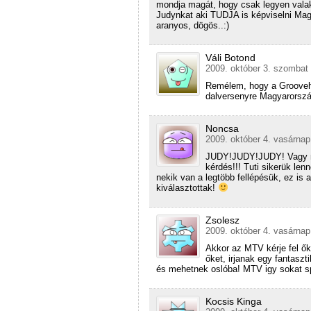
mondja magát, hogy csak legyen valaki
Judynkat aki TUDJA is képviselni Mag
aranyos, dögös..:)
Váli Botond
2009. október 3. szombat 
Remélem, hogy a Grooveh
dalversenyre Magyarországr
Noncsa
2009. október 4. vasárnap
JUDY!JUDY!JUDY! Vagy mi
kérdés!!! Tuti sikerük le
nekik van a legtöbb fellépésük, ez is
kiválasztottak!
Zsolesz
2009. október 4. vasárnap
Akkor az MTV kérje fel ők
őket, irjanak egy fantaszt
és mehetnek oslóba! MTV igy sokat spó
Kocsis Kinga