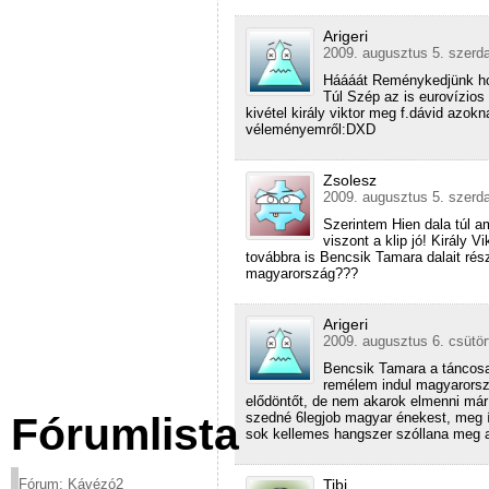
Arigeri
2009. augusztus 5. szerda
Háááát Reménykedjünk ho
Túl Szép az is eurovízio
kivétel király viktor meg f.dávid azok
véleményemről:DXD
Zsolesz
2009. augusztus 5. szerda
Szerintem Hien dala túl a
viszont a klip jó! Király V
továbbra is Bencsik Tamara dalait rés
magyarország???
Arigeri
2009. augusztus 6. csütör
Bencsik Tamara a táncosai
remélem indul magyarorsz
elődöntőt, de nem akarok elmenni már
szedné 6legjob magyar énekest, meg 
Fórumlista
sok kellemes hangszer szóllana meg a
Tibi
Fórum: Kávézó2