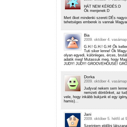
HÁT NEM KÉRDÉS:D
Ők menjenek:D
Mert őket mindenki szereti:DÉs nagyo
tehetséges emberek is vannak Magyar
Bia
2009. október 4. vasárnap
G.H.! G.H.! G.H! Ők kelle
Tuti siker lenne! Ők Magy
olyan egyedi, különleges, érces, brut
adatik meg! Mutassuk meg, hogy Mag
JUDY! JUDY! GROOVEHOUSE! GROO
Dorka
2009. október 4. vasárnap
Judyval nekem sem lenne b
nemzeti döntőnket, az tu
vele, hogy inkább bukjunk el egy igén
hamis)…
Jani
2009. október 5. hétfő at 
Szerintem eldőlni látszana