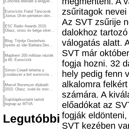
megmenteni. A v
Conchita ellenállt a lengyel
konzervatív nyomásnak
zsűritagok nevei 
Eurovíziós Fiatal Táncosok:
Június 19-én pénteken döntő
Az SVT zsűrije 
a sör fővárosából!
ESC Radio Awards 2015:
dalokhoz tartozó
Olasz, orosz és belga siker,
a svédek kimaradtak
válogatás alatt. 
Blog: Trijntje Oosterhuis
nyerte az idei Barbara Dex
díjat
SVT már október
Majdnem 200 millióan nézték
a 60. Eurovíziót
fogja hozni. 32 d
Simon Cowell lehetne a
hely pedig fenn v
csodaszer a brit eurovízós
kudarcok ellen
alkalomra felkér
Marcel Bezençon díjátadó
2015: Olasz, svéd és norvég
számára. A kivál
győzelem
Sajtótájékoztatót tartott
előadókat az SVT
tegnap az MTVA
fogják eldönteni,
Legutóbbi
SVT kezében va