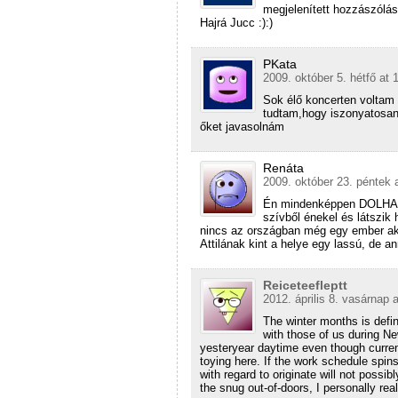
megjelenített hozzászólás
Hajrá Jucc :):)
PKata
2009. október 5. hétfő at 
Sok élő koncerten voltam 
tudtam,hogy iszonyatosan 
őket javasolnám
Renáta
2009. október 23. péntek 
Én mindenképpen DOLHAI 
szívből énekel és látszik 
nincs az országban még egy ember akin
Attilának kint a helye egy lassú, de 
Reiceteefleptt
2012. április 8. vasárnap 
The winter months is define
with those of us during N
yesteryear daytime even though current
toying here. If the work schedule spi
with regard to originate will not possi
the snug out-of-doors, I personally real