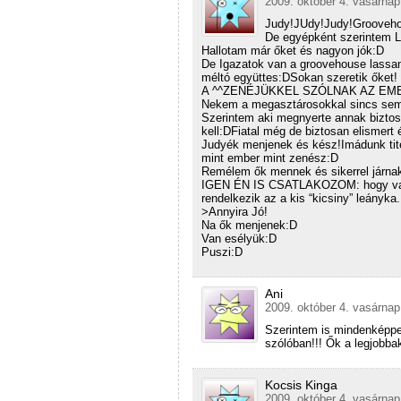
2009. október 4. vasárnap
Judy!JUdy!Judy!Grooveh
De egyépként szerintem L
Hallotam már őket és nagyon jók:D
De Igazatok van a groovehouse lassan
méltó együttes:DSokan szeretik őket!
A ^^ZENÉJÜKKEL SZÓLNAK AZ EM
Nekem a megasztárosokkal sincs se
Szerintem aki megnyerte annak bizto
kell:DFiatal még de biztosan elismert
Judyék menjenek és kész!Imádunk tite
mint ember mint zenész:D
Remélem ők mennek és sikerrel járna
IGEN ÉN IS CSATLAKOZOM: hogy valam
rendelkezik az a kis “kicsiny” leán
>Annyira Jó!
Na ők menjenek:D
Van esélyük:D
Puszi:D
Ani
2009. október 4. vasárnap
Szerintem is mindenképp
szólóban!!! Ők a legjobba
Kocsis Kinga
2009. október 4. vasárnap