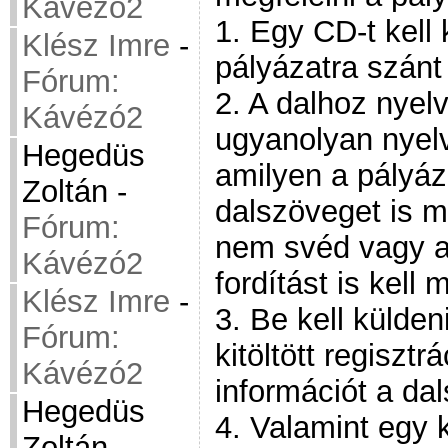
Kávézó2
1. Egy CD-t kell 
Klész Imre
-
pályázatra szánt 
Fórum:
2. A dalhoz nyel
Kávézó2
ugyanolyan nyelv
Hegedüs
amilyen a pályáz
Zoltán
-
dalszöveget is mel
Fórum:
nem svéd vagy an
Kávézó2
fordítást is kell 
Klész Imre
-
3. Be kell külden
Fórum:
kitöltött regisztr
Kávézó2
információt a dal
Hegedüs
4. Valamint egy k
Zoltán
-