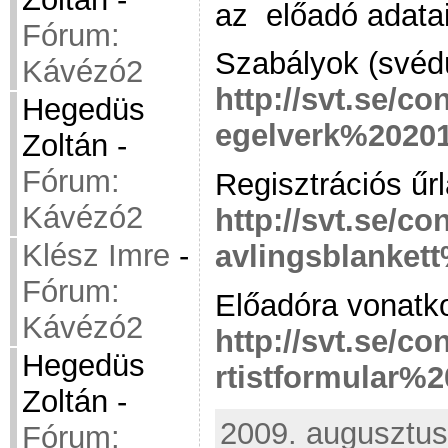
az előadó adatai
Fórum:
Szabályok (svédül
Kávézó2
http://svt.se/co
Hegedüs
egelverk%20201
Zoltán
-
Fórum:
Regisztrációs űrl
Kávézó2
http://svt.se/co
Klész Imre
-
avlingsblanket
Fórum:
Előadóra vonatko
Kávézó2
http://svt.se/co
Hegedüs
rtistformular%2
Zoltán
-
2009. augusztus 
Fórum: