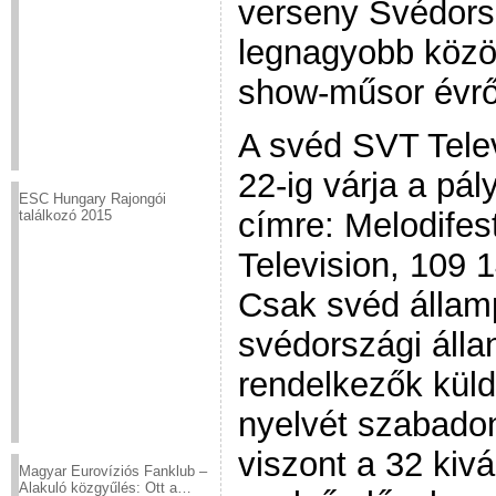
verseny Svédors
legnagyobb közö
show-műsor évrő
A svéd SVT Tele
22-ig várja a pá
ESC Hungary Rajongói
címre: Melodifes
találkozó 2015
Television, 109 
Csak svéd államp
svédországi áll
rendelkezők küld
nyelvét szabadon
viszont a 32 kivá
Magyar Eurovíziós Fanklub –
Alakuló közgyűlés: Ott a