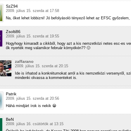
SzZ94
2009. július 15. szerda at 17:58
Na, őket lehet lobbizni! Jó befolyásoló tényező lehet az EFSC győzelem
Zsolti86
2009. július 15. szerda at 19:55
Hogyhogy kimaradt a cikkből, hogy azt a kis nemzetközi netes esc-es ver
ők nyerték meg valamikor február környékén?? 🙂
zaffarano
2009. július 15. szerda at 20:15
Ide is írhatod a konkrétumokat arról a kis nemzetközi versenyről, sz
mindenki olvassa a kommenteket is.
Patrik
2009. július 15. szerda at 20:56
Háhá mindjárt írok is nekik 😀
BeN
2009. július 16. csütörtök at 13:15