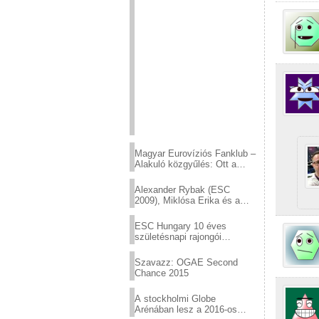
Magyar Eurovíziós Fanklub –
Alakuló közgyűlés: Ott a
helyed!
Alexander Rybak (ESC
2009), Miklósa Erika és a
Virtuózok tehetségkutató
sztárjai a Margitszigeten
ESC Hungary 10 éves
születésnapi rajongói
találkozó
Szavazz: OGAE Second
Chance 2015
A stockholmi Globe
Arénában lesz a 2016-os