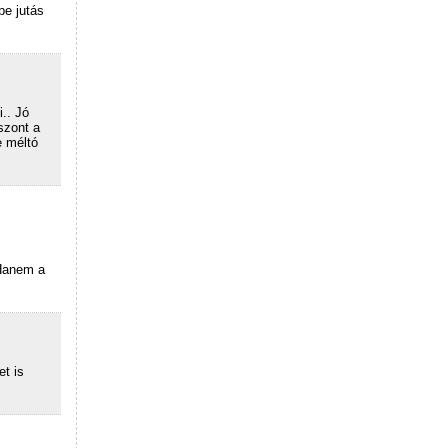
be jutás
.. Jó
szont a
e méltó
 Hanem a
t is