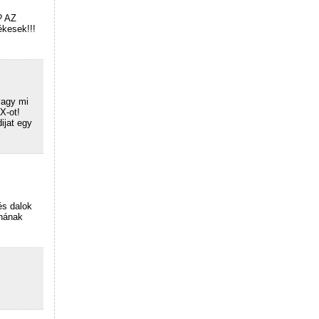
? AZ
ékesek!!!
vagy mi
X-ot!
ijat egy
és dalok
dnának