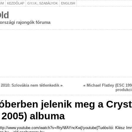
UM
KEZDŐLAP
GY.I.K., SZABÁLYOK
ENGLISH
ld
rországi rajongók fóruma
 2010: Szlovákia nem tétlenkedik
»
«
Michael Flatley (ESC 199
produkci
óberben jelenik meg a Cryst
 2005) albuma
http://www.youtube.com/watch?v=RryNfAYncKw[/youtube]Tudósító: Klész Imr