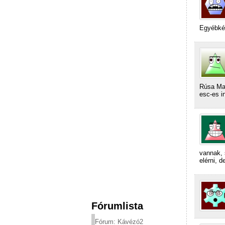
Egyébkén
Rúsa Mag
esc-es i
vannak, 
elérni, 
Fórumlista
Fórum: Kávézó2