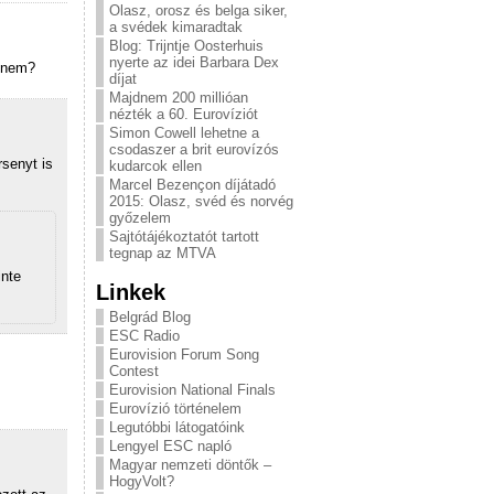
Olasz, orosz és belga siker,
a svédek kimaradtak
Blog: Trijntje Oosterhuis
nyerte az idei Barbara Dex
, nem?
díjat
Majdnem 200 millióan
nézték a 60. Eurovíziót
Simon Cowell lehetne a
csodaszer a brit eurovízós
senyt is
kudarcok ellen
Marcel Bezençon díjátadó
2015: Olasz, svéd és norvég
győzelem
Sajtótájékoztatót tartott
tegnap az MTVA
inte
Linkek
Belgrád Blog
ESC Radio
Eurovision Forum Song
Contest
Eurovision National Finals
Eurovízió történelem
Legutóbbi látogatóink
Lengyel ESC napló
Magyar nemzeti döntők –
HogyVolt?