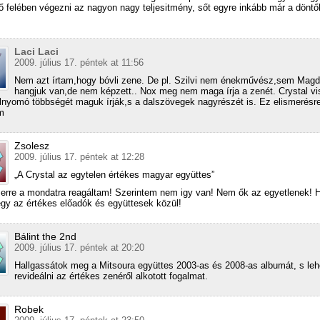
ső felében végezni az nagyon nagy teljesitmény, sőt egyre inkább már a döntő
Laci Laci
2009. július 17. péntek at 11:56
Nem azt írtam,hogy bóvli zene. De pl. Szilvi nem énekművész,sem Magdi
hangjuk van,de nem képzett.. Nox meg nem maga írja a zenét. Crystal vi
lnyomó többségét maguk írják,s a dalszövegek nagyrészét is. Ez elismerésr
m
Zsolesz
2009. július 17. péntek at 12:28
„A Crystal az egytelen értékes magyar együttes”
erre a mondatra reagáltam! Szerintem nem igy van! Nem ők az egyetlenek!
egy az értékes előadók és együttesek közül!
Bálint the 2nd
2009. július 17. péntek at 20:20
Hallgassátok meg a Mitsoura együttes 2003-as és 2008-as albumát, s lehe
revideálni az értékes zenéről alkotott fogalmat.
Robek