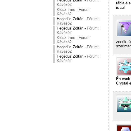
Hegedüs Zoltán
-
Fórum:
tábla el
Kávézó2
is az!
Klész Imre
-
Fórum:
Kávézó2
Hegedüs Zoltán
-
Fórum:
Kávézó2
Hegedüs Zoltán
-
Fórum:
Kávézó2
Klész Imre
-
Fórum:
zenék tú
Kávézó2
szerinte
Hegedüs Zoltán
-
Fórum:
Kávézó2
Hegedüs Zoltán
-
Fórum:
Kávézó2
Én csak 
Crystal 