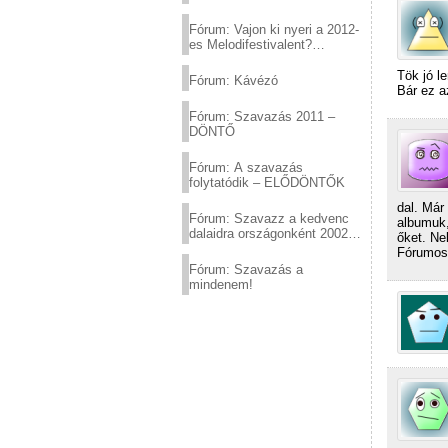
Fórum: Vajon ki nyeri a 2012-
es Melodifestivalent?
(2012.03.10. 12:00-ig)
Tök jó l
Fórum: Kávézó
Bár ez 
Fórum: Szavazás 2011 –
DÖNTŐ
Fórum: A szavazás
folytatódik – ELŐDÖNTŐK
dal. Már
Fórum: Szavazz a kedvenc
albumuk,
dalaidra országonként 2002
őket. Ne
és 2011 között!
Fórumos 
Fórum: Szavazás a
mindenem!