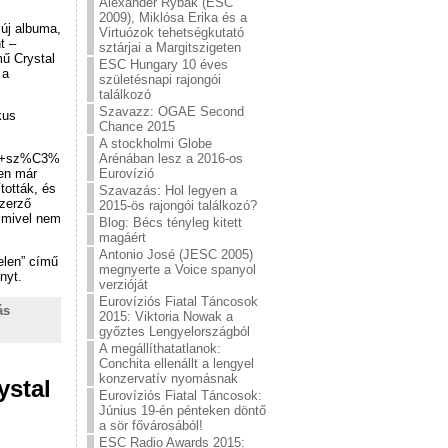
Alexander Rybak (ESC
2009), Miklósa Erika és a
 új albuma,
Virtuózok tehetségkutató
t –
sztárjai a Margitszigeten
mű Crystal
ESC Hungary 10 éves
 a
születésnapi rajongói
találkozó
Szavazz: OGAE Second
kus
Chance 2015
A stockholmi Globe
Arénában lesz a 2016-os
+a+sz%C3%
Eurovízió
ben már
tották, és
Szavazás: Hol legyen a
szerző
2015-ös rajongói találkozó?
, mivel nem
Blog: Bécs tényleg kitett
magáért
Antonio José (JESC 2005)
elen” című
megnyerte a Voice spanyol
nyt.
verzióját
Eurovíziós Fiatal Táncosok
ás
2015: Viktoria Nowak a
győztes Lengyelországból
A megállíthatatlanok:
Conchita ellenállt a lengyel
konzervatív nyomásnak
ystal
Eurovíziós Fiatal Táncosok:
Június 19-én pénteken döntő
a sör fővárosából!
ESC Radio Awards 2015: