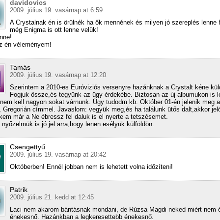
davidovics
2009. július 19. vasárnap at 6:59
A Crystalnak én is örülnék ha ők mennének és milyen jó szereplés lenne h
még Enigma is ott lenne velük!
enne!
az én véleményem!
Tamás
2009. július 19. vasárnap at 12:20
Szerintem a 2010-es Euróviziós versenyre hazánknak a Crystalt kéne küld
Fogjuk össze,és tegyünk az ügy érdekébe. Biztosan az új albumukon is l
 nem kell nagyon sokat várnunk. Úgy tudodm kb. Október 01-én jelenik meg a
 Gregorián címmel. Javaslom: vegyük meg,és ha találunk ütős dalt,akkor jel
kem már a Ne ébressz fel daluk is el nyerte a tetszésemet.
nyőzelmük is jó jel arra,hogy lenen esélyük külföldön.
Csengettyű
2009. július 19. vasárnap at 20:42
Októberben! Ennél jobban nem is lehetett volna időzíteni!
Patrik
2009. július 21. kedd at 12:45
Laci nem akarom bántásnak mondani, de Rúzsa Magdi neked miért nem 
énekesnő. Hazánkban a legkeresettebb énekesnő.