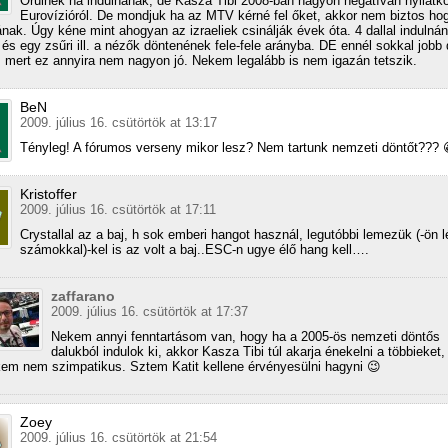
Örülnék ha indulnának, de Kasza Tibi 2008-ban nagyon negatívan nyilatko
Eurovízióról. De mondjuk ha az MTV kérné fel őket, akkor nem biztos h
ak. Úgy kéne mint ahogyan az izraeliek csinálják évek óta. 4 dallal indulnán
 és egy zsűri ill. a nézők döntenének fele-fele arányba. DE ennél sokkal jobb 
, mert ez annyira nem nagyon jó. Nekem legalább is nem igazán tetszik.
BeN
2009. július 16. csütörtök at 13:17
Tényleg! A fórumos verseny mikor lesz? Nem tartunk nemzeti döntőt??? 
Kristoffer
2009. július 16. csütörtök at 17:11
Crystallal az a baj, h sok emberi hangot használ, legutóbbi lemezük (-ön l
számokkal)-kel is az volt a baj..ESC-n ugye élő hang kell….
zaffarano
2009. július 16. csütörtök at 17:37
Nekem annyi fenntartásom van, hogy ha a 2005-ös nemzeti döntős
dalukból indulok ki, akkor Kasza Tibi túl akarja énekelni a többieket,
em nem szimpatikus. Sztem Katit kellene érvényesülni hagyni 😉
Zoey
2009. július 16. csütörtök at 21:54