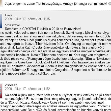
Jaja, engem is zavar Tibi túlbuzgósága. Amúgy jó hangja van mindnek! 
Laci
2009. július 17. péntek at 11:15
Sziasztok!
Remélem a CRYSTALT küldik a 2010-es Euróvizióra!
 is nekik kelet volna mennijük nem a Noxnak Szilvi hangja közel nincs olyan 
zerintem csak a tánc show miatt mentek,de ez dal verseny és nem tánc.) „Ös
dal zenéjét Kasza Tibor (Artisjus díjas) zeneszerző írta, szövegét Orbán Ta
díjas szövegíró) és Kasza Tibor közösen írták. Ők tényleg tehetségesek,nem v
rtijus díjat. Lajtai Kati (Crystal énekesnője),énekművész.Tiszta gyönyörű
agávalragadó hangja van. A Crystal az egytelen értékes magyar együttes,aki
iselhetnék hazánkat. Kasza Tibor nem énekete túl Katit.(így van megírva a
nek több része van..)Remélem végre észbe kap a bízotság. NEm a Noxot,nem
gdit,nem a Csézit,nem Ádok Zolit kell kiküldeni. Van hazánkban értékes ze
!!! ui: Kristoffer:Gondolom az Ademus kórusra gondolsz,ők énekelnek a Vi
cdjükön. Várom az 5. nagylemzüket a Gregoriánt. Szuper lett a Ne ébressz fel
ti is megevszitek majd a cdjüket. Laci
Zsolesz
2009. július 17. péntek at 11:52
Na azért álljunk meg, mert nem csak a Crystal játszik értékes és jó zené
az országban! Én szertem őket, meg tényleg nagyon jó amit csinálnak, d
 én a NOX-ot, Ruzsa Magdit, vagy Csézy-t sem nevezném épp bóvlinak!
szágon rengeteg tehetséges és értékes énekes és eggyüttes van! Probléma 
eneszerzőkkel van! De a NOX és Magdi szereplésére én büszke vagyok nagy