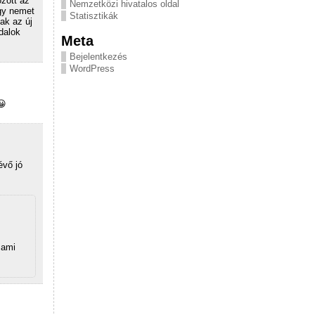
zott az
Nemzetközi hivatalos oldal
ogy nemet
Statisztikák
ak az új
dalok
Meta
Bejelentkezés
WordPress
😀
évő jó
 ami