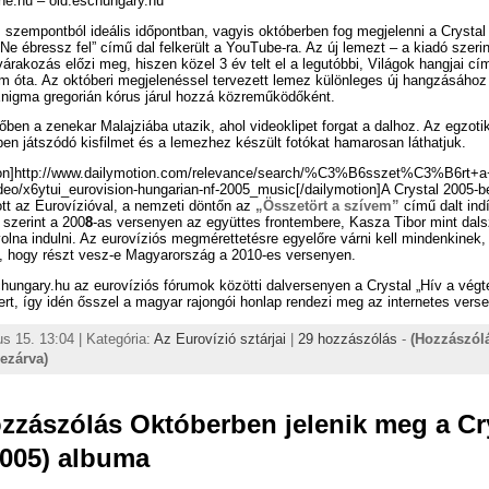
ne.hu – old.eschungary.hu
 szempontból ideális időpontban, vagyis októberben fog megjelenni a Crystal
„Ne ébressz fel” című dal felkerült a YouTube-ra. Az új lemezt – a kiadó szerin
árakozás előzi meg, hiszen közel 3 év telt el a legutóbbi, Világok hangjai cí
m óta. Az októberi megjelenéssel tervezett lemez különleges új hangzásához
Enigma gregorián kórus járul hozzá közreműködőként.
őben a zenekar Malajziába utazik, ahol videoklipet forgat a dalhoz. Az egzoti
en játszódó kisfilmet és a lemezhez készült fotókat hamarosan láthatjuk.
ion]http://www.dailymotion.com/relevance/search/%C3%B6sszet%C3%B6rt
eo/x6ytui_eurovision-hungarian-nf-2005_music[/dailymotion]A Crystal 2005-
tt az Eurovízióval, a nemzeti döntőn az
„Összetört a szívem”
című dalt indí
 szerint a 200
8
-as versenyen az együttes frontembere, Kasza Tibor mint dal
volna indulni. Az eurovíziós megmérettetésre egyelőre várni kell mindenkinek
i, hogy részt vesz-e Magyarország a 2010-es versenyen.
hungary.hu az eurovíziós fórumok közötti dalversenyen a Crystal „Hív a végt
ert, így idén ősszel a magyar rajongói honlap rendezi meg az internetes verse
ius 15. 13:04 | Kategória:
Az Eurovízió sztárjai
|
29 hozzászólás
-
(Hozzászól
lezárva)
zzászólás Októberben jelenik meg a Cr
2005) albuma