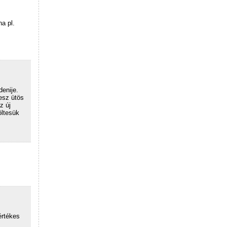
a pl.
enije.
esz ütös
z új
öltesük
értékes