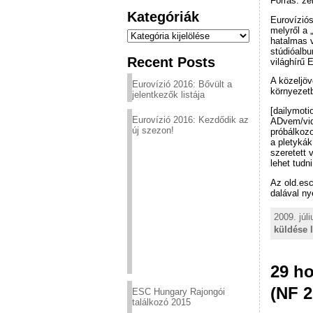
Forrás: ze
Kategóriák
Eurovíziós
melyről a 
Kategóriák
hatalmas v
stúdióalbu
Recent Posts
világhírű 
A közeljöv
Eurovízió 2016: Bővült a
környezetb
jelentkezők listája
[dailymot
Eurovízió 2016: Kezdődik az
ADvem/vid
új szezon!
próbálkozo
a pletykák
szeretett 
lehet tudn
Az old.esc
dalával ny
2009. júl
küldése 
29 ho
(NF 
ESC Hungary Rajongói
találkozó 2015