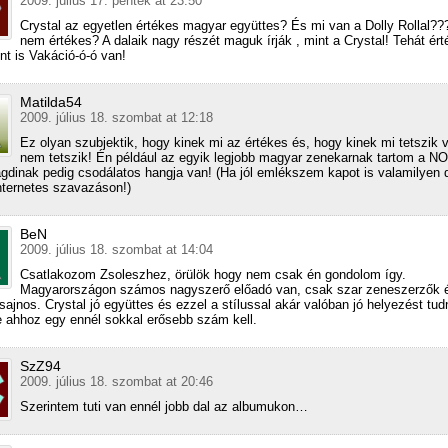
2009. július 17. péntek at 23:50
Crystal az egyetlen értékes magyar együttes? És mi van a Dolly Rollal??
nem értékes? A dalaik nagy részét maguk írják , mint a Crystal! Tehát ért
t is Vakáció-ó-ó van!
Matilda54
2009. július 18. szombat at 12:18
Ez olyan szubjektik, hogy kinek mi az értékes és, hogy kinek mi tetszik 
nem tetszik! Én például az egyik legjobb magyar zenekarnak tartom a NO
dinak pedig csodálatos hangja van! (Ha jól emlékszem kapot is valamilyen d
nternetes szavazáson!)
BeN
2009. július 18. szombat at 14:04
Csatlakozom Zsoleszhez, örülök hogy nem csak én gondolom így.
Magyarországon számos nagyszerő előadó van, csak szar zeneszerzők 
sajnos. Crystal jó együttes és ezzel a stílussal akár valóban jó helyezést tu
de ahhoz egy ennél sokkal erősebb szám kell.
SzZ94
2009. július 18. szombat at 20:46
Szerintem tuti van ennél jobb dal az albumukon…