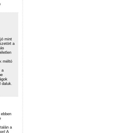

jó mint
szetört a
más
életlen
k méltó
 a
ne
lágok
 daluk.
t ebben
e
talán a
on! A