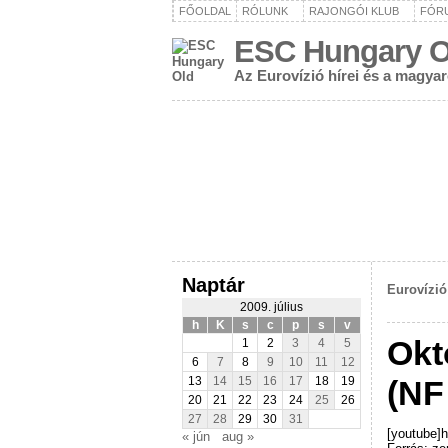
FŐOLDAL
RÓLUNK
RAJONGÓI KLUB
FÓR
ESC Hungary O
Az Eurovízió hírei és a magya
Naptár
Eurovízió
2009. július
h
K
s
c
p
s
v
Okt
1
2
3
4
5
6
7
8
9
10
11
12
(NF
13
14
15
16
17
18
19
20
21
22
23
24
25
26
27
28
29
30
31
[youtube]
« jún
aug »