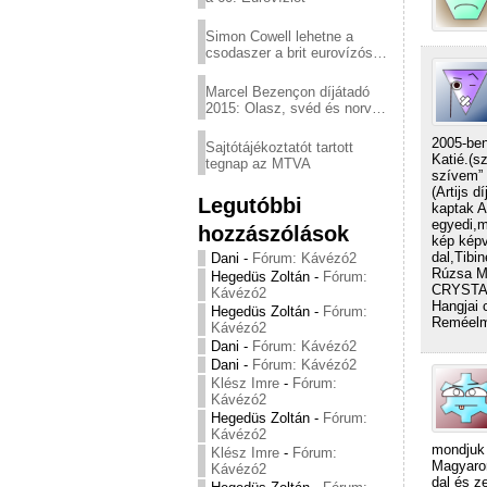
Simon Cowell lehetne a
csodaszer a brit eurovízós
kudarcok ellen
Marcel Bezençon díjátadó
2015: Olasz, svéd és norvég
győzelem
2005-ben
Sajtótájékoztatót tartott
Katié.(s
tegnap az MTVA
szívem” 
(Artijs 
Legutóbbi
kaptak A
egyedi,m
hozzászólások
kép képv
dal,Tibi
Dani
-
Fórum: Kávézó2
Rúzsa Ma
Hegedüs Zoltán
-
Fórum:
CRYSTAL!
Kávézó2
Hangjai 
Hegedüs Zoltán
-
Fórum:
Reméelm 
Kávézó2
Dani
-
Fórum: Kávézó2
Dani
-
Fórum: Kávézó2
Klész Imre
-
Fórum:
Kávézó2
Hegedüs Zoltán
-
Fórum:
Kávézó2
mondjuk
Klész Imre
-
Fórum:
Magyaror
Kávézó2
dal és z