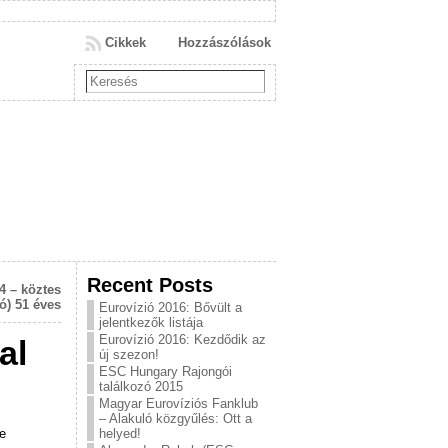
Cikkek
Hozzászólások
Recent Posts
4 – köztes
ó) 51 éves
Eurovízió 2016: Bővült a
jelentkezők listája
Eurovízió 2016: Kezdődik az
al
új szezon!
ESC Hungary Rajongói
találkozó 2015
Magyar Eurovíziós Fanklub
– Alakuló közgyűlés: Ott a
e
helyed!