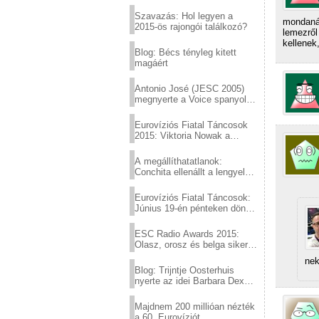
Eurovízió
Szavazás: Hol legyen a
mondanán
2015-ös rajongói találkozó?
lemezről
kellenek
Blog: Bécs tényleg kitett
magáért
Antonio José (JESC 2005)
megnyerte a Voice spanyol
verzióját
Eurovíziós Fiatal Táncosok
2015: Viktoria Nowak a
győztes Lengyelországból
A megállíthatatlanok:
Conchita ellenállt a lengyel
konzervatív nyomásnak
Eurovíziós Fiatal Táncosok:
Június 19-én pénteken döntő
a sör fővárosából!
ESC Radio Awards 2015:
Olasz, orosz és belga siker,
a svédek kimaradtak
nek
Blog: Trijntje Oosterhuis
nyerte az idei Barbara Dex
díjat
Majdnem 200 millióan nézték
a 60. Eurovíziót