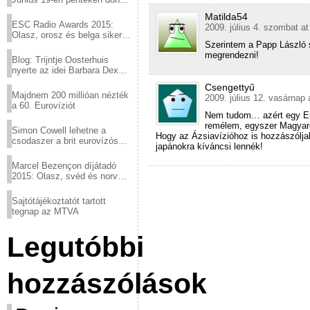
a sör fővárosából!
Matilda54
ESC Radio Awards 2015:
2009. július 4. szombat at
Olasz, orosz és belga siker,
Szerintem a Papp László 
a svédek kimaradtak
megrendezni!
Blog: Trijntje Oosterhuis
nyerte az idei Barbara Dex
díjat
Csengettyű
Majdnem 200 millióan nézték
2009. július 12. vasárnap 
a 60. Eurovíziót
Nem tudom… azért egy Eu
remélem, egyszer Magyaro
Simon Cowell lehetne a
Hogy az Ázsiavízióhoz is hozzászólja
csodaszer a brit eurovízós
japánokra kíváncsi lennék!
kudarcok ellen
Marcel Bezençon díjátadó
2015: Olasz, svéd és norvég
győzelem
Sajtótájékoztatót tartott
tegnap az MTVA
Legutóbbi
hozzászólások