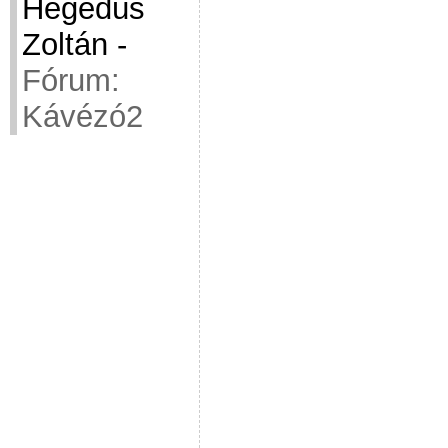
Hegedüs
Zoltán
-
Fórum:
Kávézó2