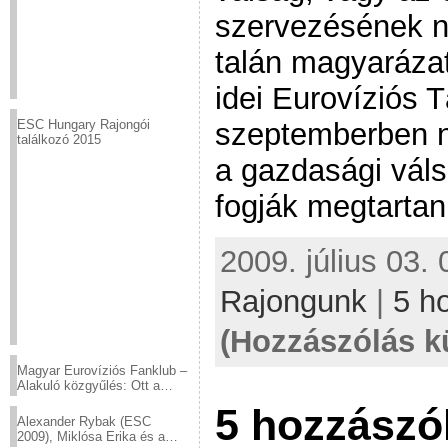
szervezésének n
talán magyarázat
idei Eurovíziós 
szeptemberben 
ESC Hungary Rajongói
találkozó 2015
a gazdasági váls
fogják megtartan
2009. július 03. 
Rajongunk
|
5 h
(Hozzászólás k
Magyar Eurovíziós Fanklub –
Alakuló közgyűlés: Ott a
helyed!
5 hozzászól
Alexander Rybak (ESC
2009), Miklósa Erika és a