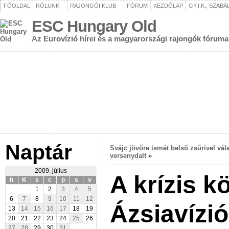
FŐOLDAL
RÓLUNK
RAJONGÓI KLUB
FÓRUM
KEZDŐLAP
GY.I.K., SZAB
ESC Hungary Old
Az Eurovízió hírei és a magyarországi rajongók fóruma
Naptár
Svájc jövőre ismét belső zsűrivel vál
versenydalt
»
2009. július
A krízis k
h
K
s
c
p
s
v
1
2
3
4
5
6
7
8
9
10
11
12
Ázsiavízió
13
14
15
16
17
18
19
20
21
22
23
24
25
26
27
28
29
30
31