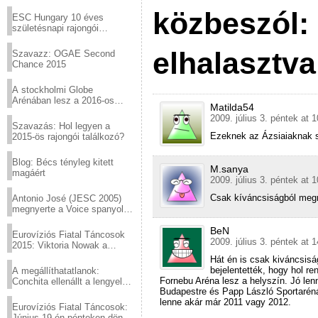
Virtuózok tehetségkutató
közbeszól: 
sztárjai a Margitszigeten
ESC Hungary 10 éves
születésnapi rajongói
találkozó
elhalasztva
Szavazz: OGAE Second
Chance 2015
A stockholmi Globe
Arénában lesz a 2016-os
Matilda54
Eurovízió
2009. július 3. péntek at 
Szavazás: Hol legyen a
Ezeknek az Ázsiaiaknak si
2015-ös rajongói találkozó?
Blog: Bécs tényleg kitett
M.sanya
magáért
2009. július 3. péntek at 
Csak kíváncsiságból meg
Antonio José (JESC 2005)
megnyerte a Voice spanyol
verzióját
BeN
Eurovíziós Fiatal Táncosok
2009. július 3. péntek at 
2015: Viktoria Nowak a
győztes Lengyelországból
Hát én is csak kiváncsis
bejelentették, hogy hol r
A megállíthatatlanok:
Fornebu Aréna lesz a helyszín. Jó le
Conchita ellenállt a lengyel
Budapestre és Papp László Sportarén
konzervatív nyomásnak
lenne akár már 2011 vagy 2012.
Eurovíziós Fiatal Táncosok:
Június 19-én pénteken döntő