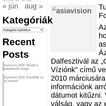
« jún
aug »
Tu
Fo
Kategóriák
Az
Kategóriák
ho
Recent
as
Áz
Posts
Dalfesztivál az „
Eurovízió 2016: Bővült a
Víziónk” című v
jelentkezők listája
2010 márciusára 
Eurovízió 2016: Kezdődik az
új szezon!
információnk arró
dátumot kitűzni.
válság, vagy az 