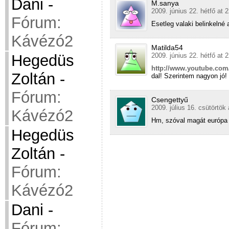
Dani
-
M.sanya
2009. június 22. hétfő at 
Fórum:
Esetleg valaki belinkelné 
Kávézó2
Matilda54
Hegedüs
2009. június 22. hétfő at 
http://www.youtube.c
Zoltán
-
dal! Szerintem nagyon jó!
Fórum:
Csengettyű
2009. július 16. csütörtök 
Kávézó2
Hm, szóval magát európa h
Hegedüs
Zoltán
-
Fórum:
Kávézó2
Dani
-
Fórum: