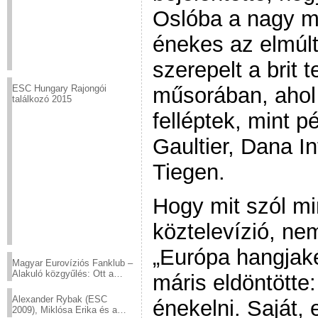
Oslóba a nagy m
énekes az elmúl
szerepelt a brit 
műsorában, ahol 
ESC Hungary Rajongói
találkozó 2015
felléptek, mint p
Gaultier, Dana I
Tiegen.
Hogy mit szól m
köztelevízió, ne
„Európa hangjaké
Magyar Eurovíziós Fanklub –
Alakuló közgyűlés: Ott a
máris eldöntötte:
helyed!
Alexander Rybak (ESC
énekelni. Saját, 
2009), Miklósa Erika és a