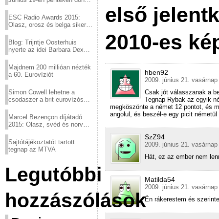
első jelent
a sör fővárosából!
ESC Radio Awards 2015:
Olasz, orosz és belga siker,
a svédek kimaradtak
2010-es kép
Blog: Trijntje Oosterhuis
nyerte az idei Barbara Dex
díjat
Majdnem 200 millióan nézték
hben92
a 60. Eurovíziót
2009. június 21. vasárnap
Simon Cowell lehetne a
Csak jót válasszanak a be
csodaszer a brit eurovízós
Tegnap Rybak az egyik ném
kudarcok ellen
megköszönte a német 12 pontot, és mo
angolul, és beszél-e egy picit németül 
Marcel Bezençon díjátadó
2015: Olasz, svéd és norvég
győzelem
SzZ94
Sajtótájékoztatót tartott
2009. június 21. vasárnap
tegnap az MTVA
Hát, ez az ember nem len
Legutóbbi
Matilda54
2009. június 21. vasárnap
hozzászólások
Én rákerestem és szerint