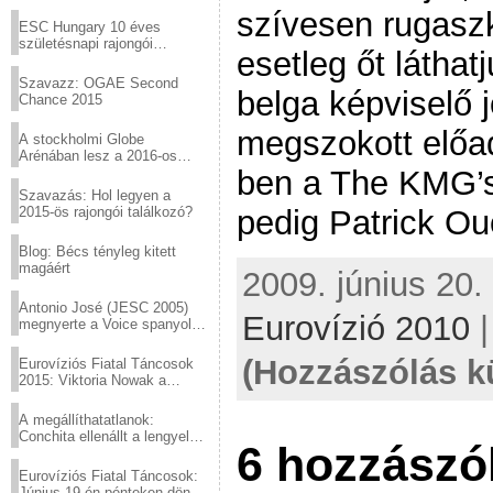
Virtuózok tehetségkutató
szívesen rugaszk
sztárjai a Margitszigeten
ESC Hungary 10 éves
születésnapi rajongói
esetleg őt látha
találkozó
Szavazz: OGAE Second
belga képviselő 
Chance 2015
megszokott előa
A stockholmi Globe
Arénában lesz a 2016-os
Eurovízió
ben a The KMG’s,
Szavazás: Hol legyen a
2015-ös rajongói találkozó?
pedig Patrick Ou
Blog: Bécs tényleg kitett
magáért
2009. június 20.
Antonio José (JESC 2005)
Eurovízió 2010
megnyerte a Voice spanyol
verzióját
(Hozzászólás k
Eurovíziós Fiatal Táncosok
2015: Viktoria Nowak a
győztes Lengyelországból
A megállíthatatlanok:
Conchita ellenállt a lengyel
6 hozzászó
konzervatív nyomásnak
Eurovíziós Fiatal Táncosok:
Június 19-én pénteken döntő