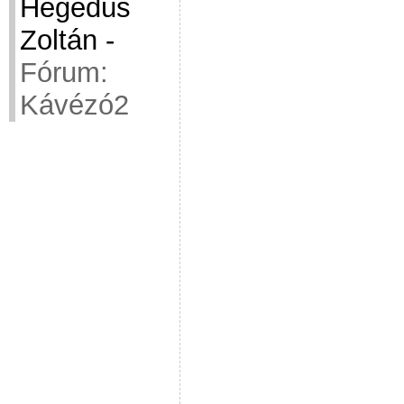
Hegedüs
Zoltán
-
Fórum:
Kávézó2