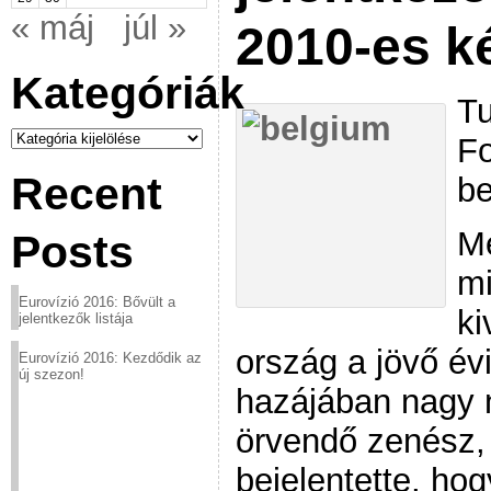
« máj
júl »
2010-es k
Kategóriák
Tu
Kategóriák
Fo
Recent
be
Mé
Posts
mi
Eurovízió 2016: Bővült a
ki
jelentkezők listája
ország a jövő évi
Eurovízió 2016: Kezdődik az
új szezon!
hazájában nagy
örvendő zenész,
bejelentette, ho