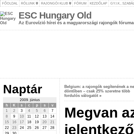
FŐOLDAL
RÓLUNK
RAJONGÓI KLUB
FÓRUM
KEZDŐLAP
GY.I.K., SZAB
ESC Hungary Old
Az Eurovízió hírei és a magyarországi rajongók fóruma
Naptár
Belgium: a rajongók segítenének a n
döntőben – csak 25% szeretne több
fordulós válogatót
»
2009. június
h
K
s
c
p
s
v
Megvan az
1
2
3
4
5
6
7
8
9
10
11
12
13
14
15
16
17
18
19
20
21
jelentkez
22
23
24
25
26
27
28
29
30