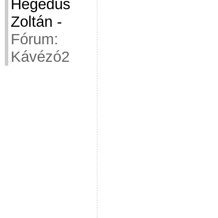
Hegedüs
Zoltán
-
Fórum:
Kávézó2