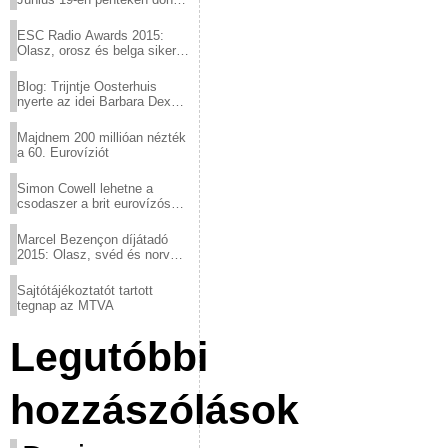
a sör fővárosából!
ESC Radio Awards 2015:
Olasz, orosz és belga siker,
a svédek kimaradtak
Blog: Trijntje Oosterhuis
nyerte az idei Barbara Dex
díjat
Majdnem 200 millióan nézték
a 60. Eurovíziót
Simon Cowell lehetne a
csodaszer a brit eurovízós
kudarcok ellen
Marcel Bezençon díjátadó
2015: Olasz, svéd és norvég
győzelem
Sajtótájékoztatót tartott
tegnap az MTVA
Legutóbbi
hozzászólások