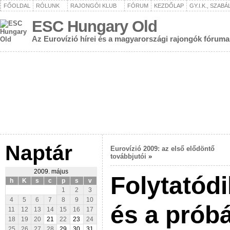
FŐOLDAL
RÓLUNK
RAJONGÓI KLUB
FÓRUM
KEZDŐLAP
GY.I.K., SZAB
ESC Hungary Old
Az Eurovízió hírei és a magyarországi rajongók fóruma
Naptár
Eurovízió 2009: az első elődöntő
továbbjutói
»
2009. május
Folytatódi
h
K
s
c
p
s
v
1
2
3
4
5
6
7
8
9
10
és a prób
11
12
13
14
15
16
17
18
19
20
21
22
23
24
25
26
27
28
29
30
31