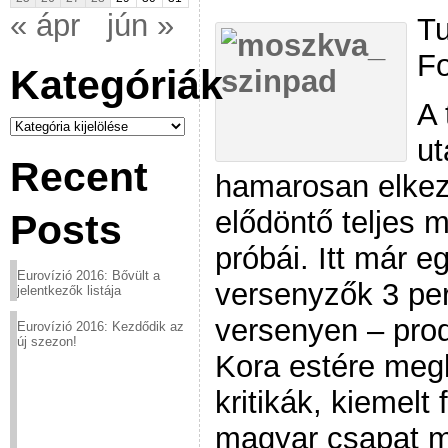
« ápr
jún »
Tu
F
Kategóriák
A 
Kategóriák
ut
Recent
hamarosan elke
elődöntő teljes 
Posts
próbái. Itt már 
Eurovízió 2016: Bővült a
versenyzők 3 per
jelentkezők listája
versenyen – pro
Eurovízió 2016: Kezdődik az
új szezon!
Kora estére meg
kritikák, kiemelt
magyar csapat m