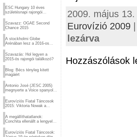
Virtuózok tehetségkutató
sztárjai a Margitszigeten
ESC Hungary 10 éves
2009. május 13. 
születésnapi rajongói
találkozó
Eurovízió 2009
Szavazz: OGAE Second
Chance 2015
lezárva
A stockholmi Globe
Arénában lesz a 2016-os
Eurovízió
Szavazás: Hol legyen a
Hozzászólások l
2015-ös rajongói találkozó?
Blog: Bécs tényleg kitett
magáért
Antonio José (JESC 2005)
megnyerte a Voice spanyol
verzióját
Eurovíziós Fiatal Táncosok
2015: Viktoria Nowak a
győztes Lengyelországból
A megállíthatatlanok:
Conchita ellenállt a lengyel
konzervatív nyomásnak
Eurovíziós Fiatal Táncosok:
Június 19-én pénteken döntő