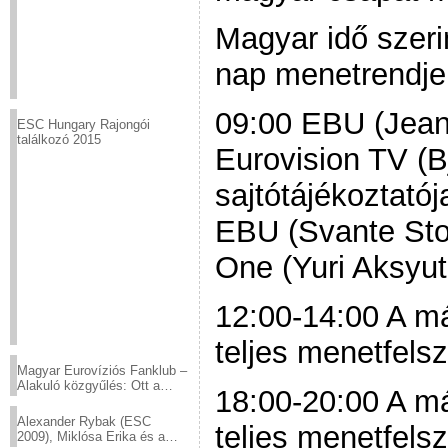
Magyar idő szeri
nap menetrendje
09:00 EBU (Jean-
ESC Hungary Rajongói
találkozó 2015
Eurovision TV (B
sajtótájékoztatój
EBU (Svante Sto
One (Yuri Aksyut
12:00-14:00 A má
teljes menetfels
Magyar Eurovíziós Fanklub –
Alakuló közgyűlés: Ott a
18:00-20:00 A m
helyed!
Alexander Rybak (ESC
teljes menetfels
2009), Miklósa Erika és a