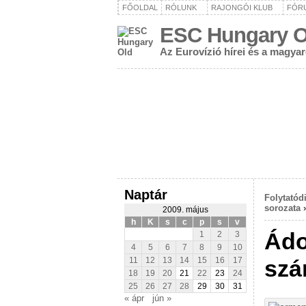
FŐOLDAL
RÓLUNK
RAJONGÓI KLUB
FÓR
ESC Hungary O
Az Eurovízió hírei és a magya
Naptár
Folytatód
sorozata
2009. május
h
K
s
c
p
s
v
Ádo
1
2
3
4
5
6
7
8
9
10
szá
11
12
13
14
15
16
17
18
19
20
21
22
23
24
25
26
27
28
29
30
31
« ápr
jún »