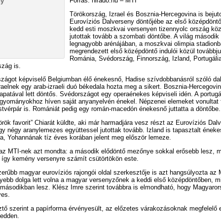
Forrás: hirado.hu – MTI
Törökország, Izrael és Bosznia-Hercegovina is bejuto
Eurovíziós Dalverseny döntőjébe az első középdöntő
kedd esti moszkvai versenyen tizennyolc ország köz
jutottak tovább a szombati döntőbe. A világ második
legnagyobb arénájában, a moszkvai olimpia stadion
megrendezett első középdöntő indulói közül továbbju
Románia, Svédország, Finnország, Izland, Portugália
zág is.
zágot képviselő Belgiumban élő énekesnő, Hadise szívdobbanásról szóló dalá
raelnek egy arab-izraeli duó békedala hozta meg a sikert. Bosznia-Hercegovi
apatával lett döntős. Svédországot egy operaénekes képviseli idén. A portugá
agyományokhoz híven saját anyanyelvén énekel. Népzenei elemeket vonultat 
stvérpár is. Romániát pedig egy román-macedón énekesnő juttatta a döntőbe.
örök favorit” Chiarát küldte, aki már harmadjára vesz részt az Eurovíziós Dal
gy négy aranylemezes együttessel jutottak tovább. Izland is tapasztalt énekes
a, Yohannának tíz éves korában jelent meg először lemeze.
 az MTI-nek azt mondta: a második elődöntő mezőnye sokkal erősebb lesz, m
, így kemény versenyre számít csütörtökön este.
erűbb magyar eurovíziós rajongói oldal szerkesztője is azt hangsúlyozta az 
yebb dolga lett volna a magyar versenyzőnek a keddi első középdöntőben, mi
 másodikban lesz. Klész Imre szerint továbbra is elmondható, hogy Magyaro
yes.
ztő szerint a papírforma érvényesült, az előzetes várakozásoknak megfelelő
kedden.