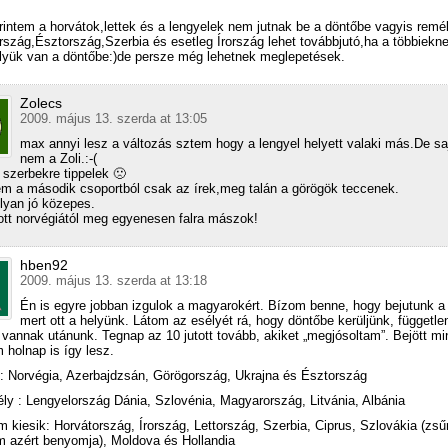
rintem a horvátok,lettek és a lengyelek nem jutnak be a döntőbe vagyis remé
szág,Észtország,Szerbia és esetleg Írország lehet továbbjutó,ha a többiekn
elyük van a döntőbe:)de persze még lehetnek meglepetések.
Zolecs
2009. május 13. szerda at 13:05
max annyi lesz a változás sztem hogy a lengyel helyett valaki más.De sa
nem a Zoli.:-(
szerbekre tippelek 🙁
m a második csoportból csak az írek,meg talán a görögök teccenek.
olyan jó közepes.
tt norvégiától meg egyenesen falra mászok!
hben92
2009. május 13. szerda at 13:18
Én is egyre jobban izgulok a magyarokért. Bízom benne, hogy bejutunk a
mert ott a helyünk. Látom az esélyét rá, hogy döntőbe kerüljünk, független
 vannak utánunk. Tegnap az 10 jutott tovább, akiket „megjósoltam”. Bejött mi
holnap is így lesz.
: Norvégia, Azerbajdzsán, Görögország, Ukrajna és Észtország
ly : Lengyelország Dánia, Szlovénia, Magyarország, Litvánia, Albánia
m kiesik: Horvátország, Írország, Lettország, Szerbia, Ciprus, Szlovákia (zsűr
m azért benyomja), Moldova és Hollandia