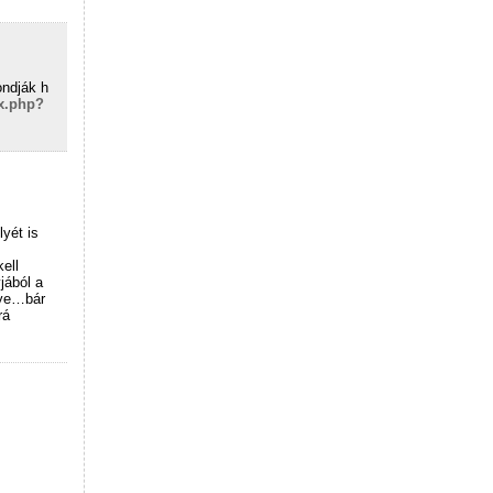
ondják h
x.php?
yét is
ell
ából a
lye…bár
rá