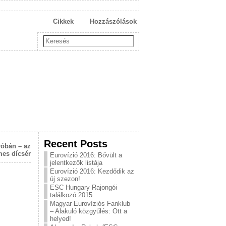
Cikkek
Hozzászólások
Recent Posts
róbán – az
mes dícsér
Eurovízió 2016: Bővült a
jelentkezők listája
Eurovízió 2016: Kezdődik az
új szezon!
ESC Hungary Rajongói
találkozó 2015
Magyar Eurovíziós Fanklub
– Alakuló közgyűlés: Ott a
helyed!