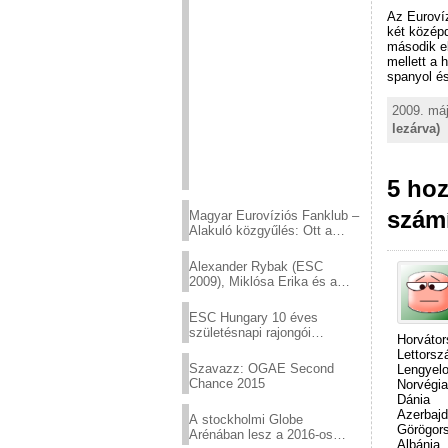
Az Eurovíz
két középd
második el
mellett a 
spanyol és
2009. máj
lezárva)
5 ho
számí
Magyar Eurovíziós Fanklub –
Alakuló közgyűlés: Ott a
helyed!
Alexander Rybak (ESC
2009), Miklósa Erika és a
Virtuózok tehetségkutató
sztárjai a Margitszigeten
ESC Hungary 10 éves
születésnapi rajongói
Horváto
találkozó
Lettorsz
Szavazz: OGAE Second
Lengyel
Chance 2015
Norvégia
Dánia
Azerbaj
A stockholmi Globe
Görögor
Arénában lesz a 2016-os
Albánia