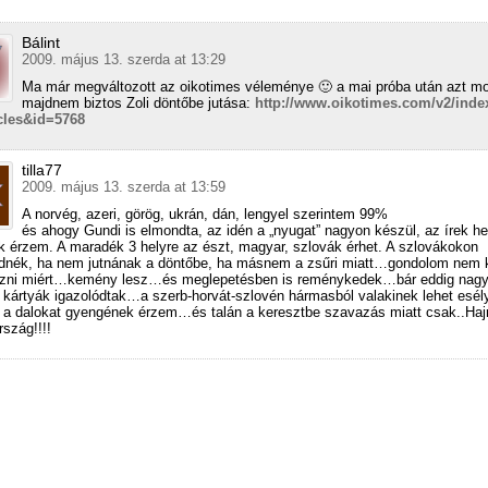
Bálint
2009. május 13. szerda at 13:29
Ma már megváltozott az oikotimes véleménye 🙂 a mai próba után azt m
majdnem biztos Zoli döntőbe jutása:
http://www.oikotimes.com/v2/inde
icles&id=5768
tilla77
2009. május 13. szerda at 13:59
A norvég, azeri, görög, ukrán, dán, lengyel szerintem 99%
és ahogy Gundi is elmondta, az idén a „nyugat” nagyon készül, az írek hel
k érzem. A maradék 3 helyre az észt, magyar, szlovák érhet. A szlovákokon
nék, ha nem jutnának a döntőbe, ha másnem a zsűri miatt…gondolom nem k
zni miért…kemény lesz…és meglepetésben is reménykedek…bár eddig nagyj
t kártyák igazolódtak…a szerb-horvát-szlovén hármasból valakinek lehet esé
a dalokat gyengének érzem…és talán a keresztbe szavazás miatt csak..Haj
szág!!!!