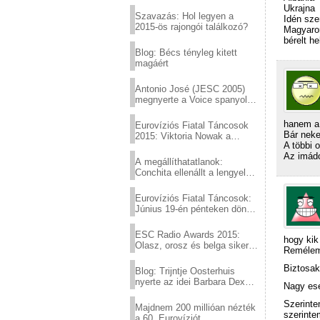
Eurovízió
Ukrajna
Szavazás: Hol legyen a
Idén sze
2015-ös rajongói találkozó?
Magyaror
bérelt h
Blog: Bécs tényleg kitett
magáért
Antonio José (JESC 2005)
megnyerte a Voice spanyol
verzióját
hanem a 
Eurovíziós Fiatal Táncosok
Bár neke
2015: Viktoria Nowak a
A többi 
győztes Lengyelországból
Az imádo
A megállíthatatlanok:
Conchita ellenállt a lengyel
konzervatív nyomásnak
Eurovíziós Fiatal Táncosok:
Június 19-én pénteken döntő
a sör fővárosából!
ESC Radio Awards 2015:
hogy kik
Olasz, orosz és belga siker,
Remélem 
a svédek kimaradtak
Biztosak
Blog: Trijntje Oosterhuis
nyerte az idei Barbara Dex
Nagy esé
díjat
Szerinte
Majdnem 200 millióan nézték
szerinte
a 60. Eurovíziót