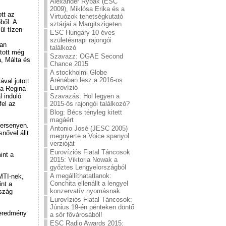
Alexander Rybak (ESC
2009), Miklósa Erika és a
tt az
Virtuózok tehetségkutató
ből. A
sztárjai a Margitszigeten
ül tízen
ESC Hungary 10 éves
születésnapi rajongói
ban
találkozó
tott még
Szavazz: OGAE Second
, Málta és
Chance 2015
A stockholmi Globe
Arénában lesz a 2016-os
val jutott
Eurovízió
na Regina
Szavazás: Hol legyen a
l induló
2015-ös rajongói találkozó?
fel az
Blog: Bécs tényleg kitett
magáért
versenyen.
Antonio José (JESC 2005)
nővel állt
megnyerte a Voice spanyol
verzióját
Eurovíziós Fiatal Táncosok
int a
2015: Viktoria Nowak a
győztes Lengyelországból
A megállíthatatlanok:
MTI-nek,
Conchita ellenállt a lengyel
nt a
konzervatív nyomásnak
rszág
Eurovíziós Fiatal Táncosok:
Június 19-én pénteken döntő
 eredmény
a sör fővárosából!
ESC Radio Awards 2015: