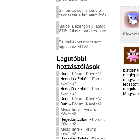
Simon Cowell lehetne a
csodaszer a brit eurovízós
kudarcok ellen
Marcel Bezençon díjátadó
2015: Olasz, svéd és norvég
file=art
győzelem
Sajtótájékoztatót tartott
tegnap az MTVA
Legutóbbi
hozzászólások
biztosna
Dani
-
Fórum: Kávézó2
meglepőd
Hegedüs Zoltán
-
Fórum:
magyará
Kávézó2
leosztot
Hegedüs Zoltán
-
Fórum:
magukat 
Kávézó2
Magyaror
Dani
-
Fórum: Kávézó2
Dani
-
Fórum: Kávézó2
Klész Imre
-
Fórum:
Kávézó2
Hegedüs Zoltán
-
Fórum:
Kávézó2
Klész Imre
-
Fórum:
Kávézó2