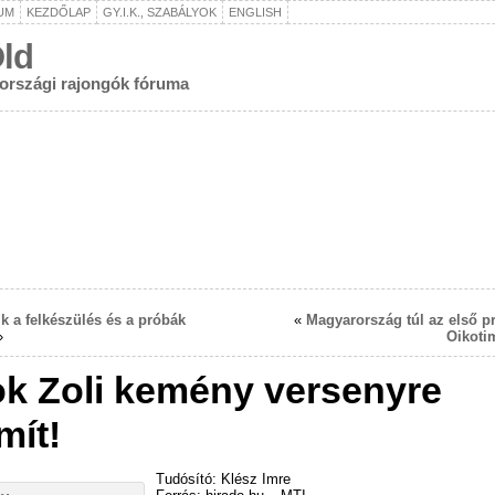
UM
KEZDŐLAP
GY.I.K., SZABÁLYOK
ENGLISH
ld
rországi rajongók fóruma
ik a felkészülés és a próbák
«
Magyarország túl az első p
»
Oikoti
k Zoli kemény versenyre
mít!
Tudósító: Klész Imre