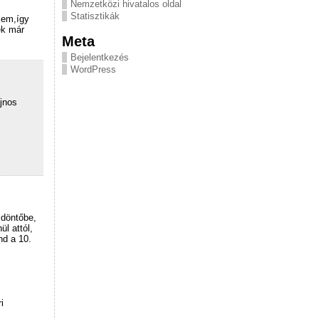
Nemzetközi hivatalos oldal
Statisztikák
lem,így
ek már
Meta
Bejelentkezés
WordPress
jnos
 döntőbe,
ül attól,
nd a 10.
i