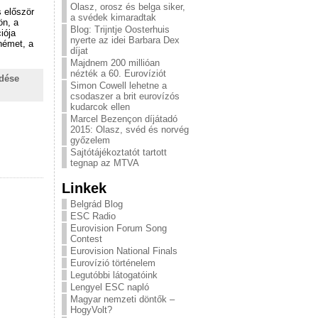
Olasz, orosz és belga siker,
s először
a svédek kimaradtak
ön, a
Blog: Trijntje Oosterhuis
iója
nyerte az idei Barbara Dex
 német, a
díjat
Majdnem 200 millióan
nézték a 60. Eurovíziót
ldése
Simon Cowell lehetne a
csodaszer a brit eurovízós
kudarcok ellen
Marcel Bezençon díjátadó
2015: Olasz, svéd és norvég
győzelem
Sajtótájékoztatót tartott
tegnap az MTVA
Linkek
Belgrád Blog
ESC Radio
Eurovision Forum Song
Contest
Eurovision National Finals
Eurovízió történelem
Legutóbbi látogatóink
Lengyel ESC napló
Magyar nemzeti döntők –
HogyVolt?