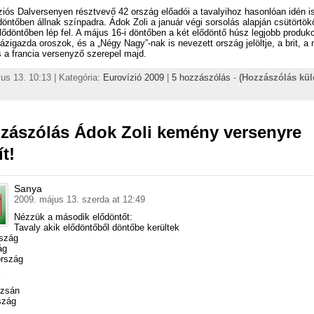
iós Dalversenyen résztvevő 42 ország előadói a tavalyihoz hasonlóan idén i
öntőben állnak színpadra. Ádok Zoli a január végi sorsolás alapján csütörtök
ődöntőben lép fel. A május 16-i döntőben a két elődöntő húsz legjobb produkc
házigazda oroszok, és a „Négy Nagy”-nak is nevezett ország jelöltje, a brit, a
 a francia versenyző szerepel majd.
us 13. 10:13 | Kategória:
Eurovízió 2009
|
5 hozzászólás
-
(Hozzászólás kü
zzászólás Ádok Zoli kemény versenyre
t!
Sanya
2009. május 13. szerda at 12:49
Nézzük a második elődöntőt:
Tavaly akik elődöntőből döntőbe kerültek
rszág
ág
ország
dzsán
szág