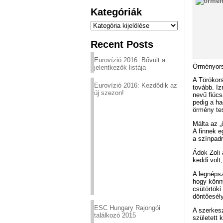
Kategóriák
Kategóriák
Recent Posts
Eurovízió 2016: Bővült a
Örményors
jelentkezők listája
A Törökors
Eurovízió 2016: Kezdődik az
tovább. Iz
új szezon!
nevű fiúcs
pedig a h
örmény te
Málta az „
A finnek e
a színpadr
Ádok Zoli
keddi volt
A legnépsz
hogy könn
csütörtöki
döntőesél
ESC Hungary Rajongói
A szerkes
találkozó 2015
született 