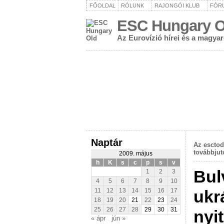
FŐOLDAL
RÓLUNK
RAJONGÓI KLUB
FÓR
ESC Hungary O
Az Eurovízió hírei és a magya
Naptár
Az esctod
továbbjut
2009. május
h
K
s
c
p
s
v
Bul
1
2
3
4
5
6
7
8
9
10
ukr
11
12
13
14
15
16
17
18
19
20
21
22
23
24
25
26
27
28
29
30
31
nyi
« ápr
jún »