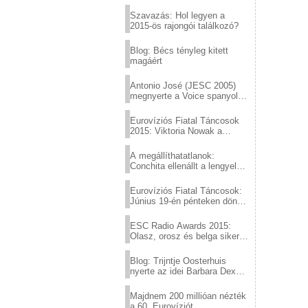
Eurovízió
Szavazás: Hol legyen a
2015-ös rajongói találkozó?
Blog: Bécs tényleg kitett
magáért
Antonio José (JESC 2005)
megnyerte a Voice spanyol
verzióját
Eurovíziós Fiatal Táncosok
2015: Viktoria Nowak a
győztes Lengyelországból
A megállíthatatlanok:
Conchita ellenállt a lengyel
konzervatív nyomásnak
Eurovíziós Fiatal Táncosok:
Június 19-én pénteken döntő
a sör fővárosából!
ESC Radio Awards 2015:
Olasz, orosz és belga siker,
a svédek kimaradtak
Blog: Trijntje Oosterhuis
nyerte az idei Barbara Dex
díjat
Majdnem 200 millióan nézték
a 60. Eurovíziót