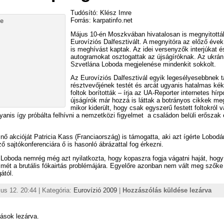
Tudósító: Klész Imre
Forrás: karpatinfo.net
Május 10-én Moszkvában hivatalosan is megnyitották
Eurovíziós Dalfesztivált. A megnyitóra az előző évek
is meghívást kaptak. Az idei versenyzők interjúkat é
autogramokat osztogattak az újságíróknak. Az ukrán
Szvetlána Loboda megjelenése mindenkit sokkolt.
Az Eurovíziós Dalfesztivál egyik legesélyesebbnek ta
résztvevőjének testét és arcát ugyanis hatalmas kék
foltok borították – írja az UA-Reporter internetes hírp
újságírók már hozzá is láttak a botrányos cikkek me
mikor kiderült, hogy csak egyszerű festett foltokról 
anis így próbálta felhívni a nemzetközi figyelmet a családon belüli erőszak e
ő akcióját Patricia Kass (Franciaország) is támogatta, aki azt ígérte Lobod
ő sajtókonferenciára ő is hasonló ábrázattal fog érkezni.
Loboda nemrég még azt nyilatkozta, hogy kopaszra fogja vágatni haját, hogy 
elmét a brutális fókairtás problémájára. Egyelőre azonban nem vált meg szőke
ától.
us 12. 20:44 | Kategória:
Eurovízió 2009
|
Hozzászólás küldése lezárva
ások lezárva.