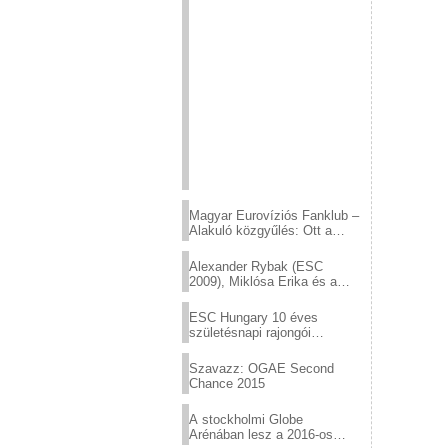
Magyar Eurovíziós Fanklub –
Alakuló közgyűlés: Ott a
helyed!
Alexander Rybak (ESC
2009), Miklósa Erika és a
Virtuózok tehetségkutató
sztárjai a Margitszigeten
ESC Hungary 10 éves
születésnapi rajongói
találkozó
Szavazz: OGAE Second
Chance 2015
A stockholmi Globe
Arénában lesz a 2016-os