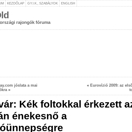
UM
KEZDŐLAP
GY.I.K., SZABÁLYOK
ENGLISH
ld
rországi rajongók fóruma
ay.com jóslata a mai
«
Eurovízió 2009: az els
ókra
»
t
vár: Kék foltokkal érkezett a
án énekesnő a
tóünnepségre