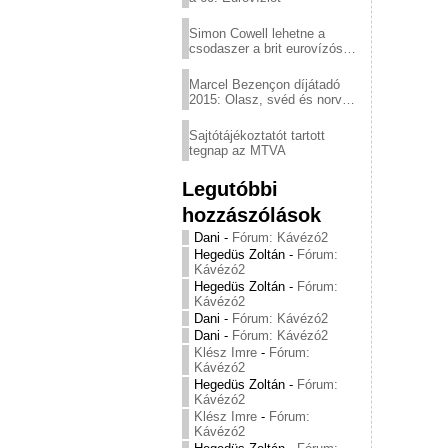
Simon Cowell lehetne a
csodaszer a brit eurovízós
kudarcok ellen
Marcel Bezençon díjátadó
2015: Olasz, svéd és norvég
győzelem
Sajtótájékoztatót tartott
tegnap az MTVA
Legutóbbi
hozzászólások
Dani
-
Fórum: Kávézó2
Hegedüs Zoltán
-
Fórum:
Kávézó2
Hegedüs Zoltán
-
Fórum:
Kávézó2
Dani
-
Fórum: Kávézó2
Dani
-
Fórum: Kávézó2
Klész Imre
-
Fórum:
Kávézó2
Hegedüs Zoltán
-
Fórum:
Kávézó2
Klész Imre
-
Fórum:
Kávézó2