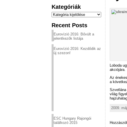
Kategóriák
Kategóriák
Recent Posts
Eurovízió 2016: Bővült a
jelentkezők listája
Eurovízió 2016: Kezdődik az
új szezon!
Loboda ugy
akciójára.
Az énekesn
a következ
Szvetlána 
világ figy
hajzuhatag
2009. máj
ESC Hungary Rajongói
Hozzászól
találkozó 2015