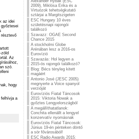
Alexander Rybak (ESC
2009), Miklósa Erika és a
Virtuózok tehetségkutató
sztárjai a Margitszigeten
ESC Hungary 10 éves
 az idei
születésnapi rajongói
 győztesei
találkozó
s
Szavazz: OGAE Second
 résztevő
Chance 2015
A stockholmi Globe
rtott
Arénában lesz a 2016-os
-zöld
Eurovízió
ortál. Az
Szavazás: Hol legyen a
gírásához,
2015-ös rajongói találkozó?
van szó.
Blog: Bécs tényleg kitett
lleni
magáért
Antonio José (JESC 2005)
megnyerte a Voice spanyol
ának, hogy
verzióját
Eurovíziós Fiatal Táncosok
felhívja a
2015: Viktoria Nowak a
győztes Lengyelországból
A megállíthatatlanok:
Conchita ellenállt a lengyel
konzervatív nyomásnak
Eurovíziós Fiatal Táncosok:
Június 19-én pénteken döntő
a sör fővárosából!
ESC Radio Awards 2015: