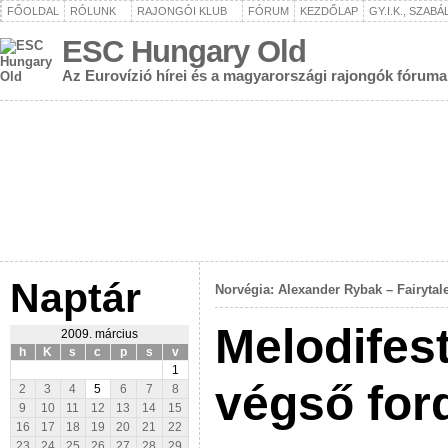
FŐOLDAL
RÓLUNK
RAJONGÓI KLUB
FÓRUM
KEZDŐLAP
GY.I.K., SZAB
ESC Hungary Old
Az Eurovízió hírei és a magyarországi rajongók fóruma
Naptár
Norvégia: Alexander Rybak – Fairytal
Melodifest
2009. március
h
K
s
c
p
s
v
1
végső for
2
3
4
5
6
7
8
9
10
11
12
13
14
15
16
17
18
19
20
21
22
23
24
25
26
27
28
29