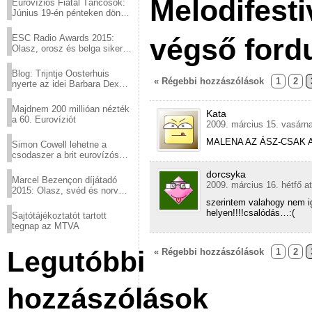
Melodifesti
Eurovíziós Fiatal Táncosok:
Június 19-én pénteken döntő
a sör fővárosából!
ESC Radio Awards 2015:
végső ford
Olasz, orosz és belga siker,
a svédek kimaradtak
Blog: Trijntje Oosterhuis
« Régebbi hozzászólások
1
2
nyerte az idei Barbara Dex
díjat
Majdnem 200 millióan nézték
Kata
a 60. Eurovíziót
2009. március 15. vasárna
MALENA AZ ÁSZ-CSAK A
Simon Cowell lehetne a
csodaszer a brit eurovízós
kudarcok ellen
dorcsyka
Marcel Bezençon díjátadó
2009. március 16. hétfő a
2015: Olasz, svéd és norvég
győzelem
szerintem valahogy nem i
helyen!!!!csalódás…:(
Sajtótájékoztatót tartott
tegnap az MTVA
Legutóbbi
« Régebbi hozzászólások
1
2
hozzászólások