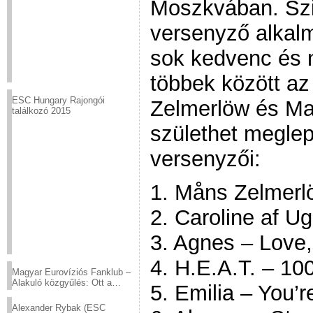
Moszkvában. Szi
versenyző alkal
sok kedvenc és 
többek között az
ESC Hungary Rajongói
Zelmerlöw és Ma
találkozó 2015
születhet meglep
versenyzői:
1. Måns Zelmerl
2. Caroline af Ug
3. Agnes – Love,
4. H.E.A.T. – 10
Magyar Eurovíziós Fanklub –
Alakuló közgyűlés: Ott a
5. Emilia – You’
helyed!
Alexander Rybak (ESC