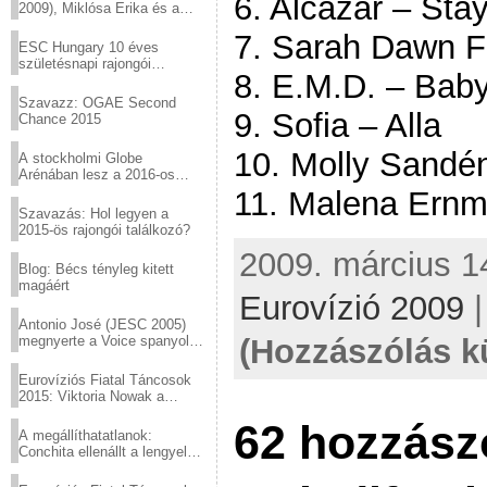
6. Alcazar – Stay
2009), Miklósa Erika és a
Virtuózok tehetségkutató
7. Sarah Dawn F
sztárjai a Margitszigeten
ESC Hungary 10 éves
születésnapi rajongói
8. E.M.D. – Bab
találkozó
Szavazz: OGAE Second
9. Sofia – Alla
Chance 2015
10. Molly Sandén 
A stockholmi Globe
Arénában lesz a 2016-os
Eurovízió
11. Malena Ernm
Szavazás: Hol legyen a
2015-ös rajongói találkozó?
2009. március 14
Blog: Bécs tényleg kitett
magáért
Eurovízió 2009
Antonio José (JESC 2005)
megnyerte a Voice spanyol
(Hozzászólás k
verzióját
Eurovíziós Fiatal Táncosok
2015: Viktoria Nowak a
győztes Lengyelországból
62 hozzász
A megállíthatatlanok:
Conchita ellenállt a lengyel
konzervatív nyomásnak