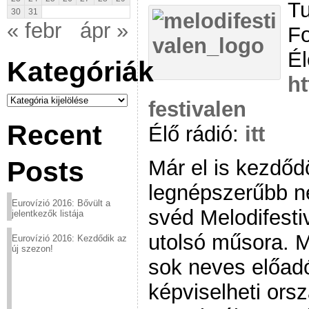
Tu
30
31
« febr
ápr »
Fo
Él
Kategóriák
ht
Kategóriák
festivalen
Recent
Élő rádió:
itt
Már el is kezdőd
Posts
legnépszerűbb n
Eurovízió 2016: Bővült a
svéd Melodifesti
jelentkezők listája
utolsó műsora. 
Eurovízió 2016: Kezdődik az
új szezon!
sok neves előadó
képviselheti ors