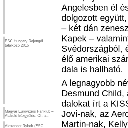
Angelesben él és
dolgozott együtt,
– két dán zenesz
Kapek – valamin
ESC Hungary Rajongói
találkozó 2015
Svédországból, 
élő amerikai sz
dala is hallható.
A legnagyobb név
Desmund Child, a
dalokat írt a KI
Jovi-nak, az Aer
Magyar Eurovíziós Fanklub –
Alakuló közgyűlés: Ott a
helyed!
Martin-nak, Kell
Alexander Rybak (ESC