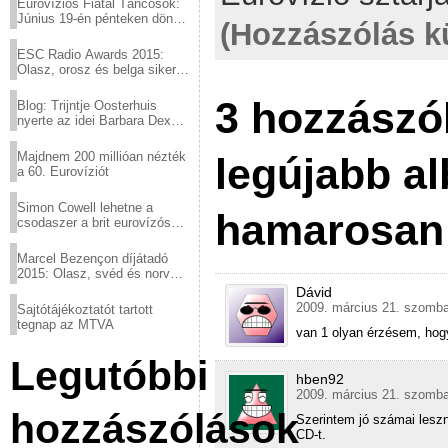
Eurovíziós Fiatal Táncosok:
Június 19-én pénteken döntő
(Hozzászólás k
a sör fővárosából!
ESC Radio Awards 2015:
Olasz, orosz és belga siker,
a svédek kimaradtak
3 hozzászó
Blog: Trijntje Oosterhuis
nyerte az idei Barbara Dex
díjat
Majdnem 200 millióan nézték
legújabb a
a 60. Eurovíziót
Simon Cowell lehetne a
hamarosan 
csodaszer a brit eurovízós
kudarcok ellen
Marcel Bezençon díjátadó
2015: Olasz, svéd és norvég
győzelem
Dávid
2009. március 21. szomba
Sajtótájékoztatót tartott
tegnap az MTVA
van 1 olyan érzésem, hogy
Legutóbbi
hben92
2009. március 21. szomba
hozzászólások
Szerintem jó számai lesz
CD-t.