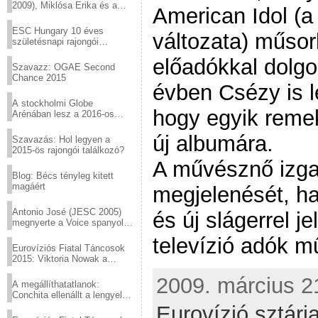
2009), Miklósa Erika és a
American Idol (a
Virtuózok tehetségkutató
sztárjai a Margitszigeten
ESC Hungary 10 éves
változata) műsor
születésnapi rajongói
találkozó
előadókkal dolgo
Szavazz: OGAE Second
Chance 2015
évben Csézy is l
A stockholmi Globe
hogy egyik reme
Arénában lesz a 2016-os
Eurovízió
új albumára.
Szavazás: Hol legyen a
2015-ös rajongói találkozó?
A művésznő izga
Blog: Bécs tényleg kitett
magáért
megjelenését, ha
Antonio José (JESC 2005)
és új slágerrel je
megnyerte a Voice spanyol
verzióját
televízió adók m
Eurovíziós Fiatal Táncosok
2015: Viktoria Nowak a
győztes Lengyelországból
2009. március 21
A megállíthatatlanok:
Conchita ellenállt a lengyel
konzervatív nyomásnak
Eurovízió sztárja