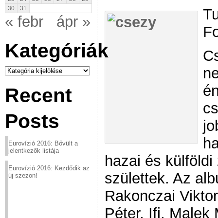
30
31
Tu
« febr
ápr »
Fo
Kategóriák
Cs
Kategóriák
ne
én
Recent
cs
Posts
jo
ha
Eurovízió 2016: Bővült a
jelentkezők listája
hazai és külföldi
Eurovízió 2016: Kezdődik az
születtek. Az a
új szezon!
Rakonczai Viktor
Péter, Ifj. Malek