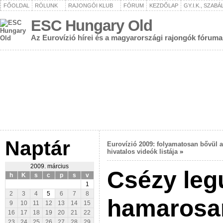
FŐOLDAL
RÓLUNK
RAJONGÓI KLUB
FÓRUM
KEZDŐLAP
GY.I.K., SZAB
ESC Hungary Old
Az Eurovízió hírei és a magyarországi rajongók fóruma
Naptár
Eurovízió 2009: folyamatosan bővül a
hivatalos videók listája
»
2009. március
Csézy leg
h
K
s
c
p
s
v
1
2
3
4
5
6
7
8
hamarosan
9
10
11
12
13
14
15
16
17
18
19
20
21
22
23
24
25
26
27
28
29