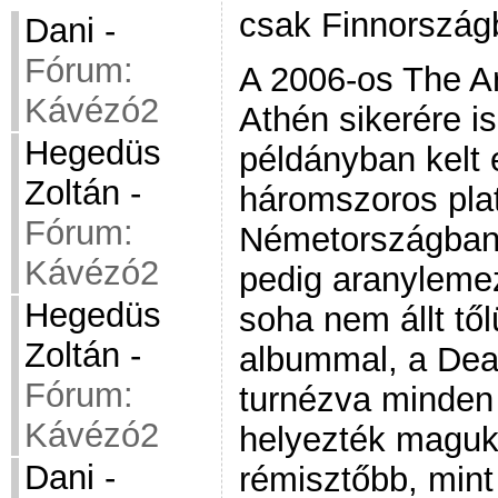
csak Finnország
Dani
-
Fórum:
A 2006-os The A
Kávézó2
Athén sikerére i
Hegedüs
példányban kelt 
Zoltán
-
háromszoros pla
Fórum:
Németországban
Kávézó2
pedig aranylemez
Hegedüs
soha nem állt től
Zoltán
-
albummal, a De
Fórum:
turnézva minden
Kávézó2
helyezték maguk
Dani
-
rémisztőbb, mint