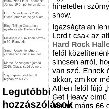
Eurovíziós Fiatal Táncosok:
hihetetlen szörny
Június 19-én pénteken döntő
a sör fővárosából!
show.
ESC Radio Awards 2015:
Olasz, orosz és belga siker,
a svédek kimaradtak
Igazságtalan len
Blog: Trijntje Oosterhuis
nyerte az idei Barbara Dex
díjat
Lordit csak az at
Majdnem 200 millióan nézték
a 60. Eurovíziót
Hard Rock Halle
Simon Cowell lehetne a
felől közelítené
csodaszer a brit eurovízós
kudarcok ellen
sincsen arról, h
Marcel Bezençon díjátadó
2015: Olasz, svéd és norvég
van szó. Ennek 
győzelem
Sajtótájékoztatót tartott
akkor, amikor m
tegnap az MTVA
Athén felől fújó 
Legutóbbi
Get Heavy című 
hozzászólások
album máris 66 e