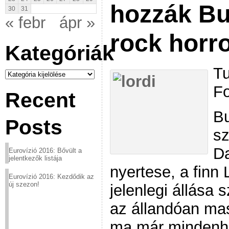
hozzák Bu
30
31
« febr
ápr »
rock horr
Kategóriák
Tu
Kategóriák
Fo
Recent
Bu
Posts
sz
Da
Eurovízió 2016: Bővült a
jelentkezők listája
nyertese, a finn 
Eurovízió 2016: Kezdődik az
új szezon!
jelenlegi állása s
az állandóan ma
ma már mindenho