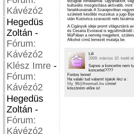
elzúgtak forradalmai. Ugyanakkor, vagy
kulturális mozgósítása aktívabb, mint
Kávézó2
fanatikusainak.A Szarajevóban vegyes 
született későbbi muzsikus a jugo Bij
után Kusturica szavazott neki bizalma
Hegedüs
A Cigányok ideje promt világsztárrá a
Zoltán
-
és Cesaria Evoraval is együttműködő z
MüPában a nemrég megjelent, szüleine
Alkohol című lemezét mutatja be.
Fórum:
Kávézó2
Lili
2009. március 10. kedd at
Klész Imre
-
Sajnos a koncertre nem tu
koncertet????
Fórum:
Fontos lenne!
Ha valaki tud valamit irjatok léci a :
lily_96@freemail.hu
címre!
Kávézó2
köszönöm előre is!
Hegedüs
Zoltán
-
Fórum:
Kávézó2