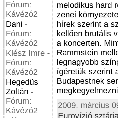
Fórum:
melodikus hard r
Kávézó2
zenei környezete 
hírek szerint a 
Dani
-
kellően brutális 
Fórum:
a koncerten. Min
Kávézó2
Rammstein mellet
Klész Imre
-
legnagyobb színp
Fórum:
ígéretük szerint 
Kávézó2
Budapestnek se
Hegedüs
megkegyelmezni
Zoltán
-
Fórum:
2009. március 09
Kávézó2
Eurovízió sztárja