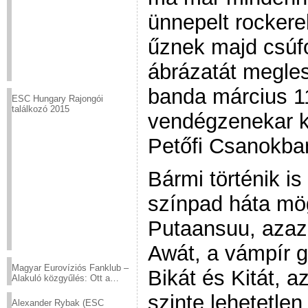
ünnepelt rocker
űznek majd csúfo
ábrázatát megles
banda március 11
ESC Hungary Rajongói
találkozó 2015
vendégzenekar kí
Petőfi Csanokba
Bármi történik i
színpad háta mög
Putaansuu, azaz 
Awát, a vámpír g
Magyar Eurovíziós Fanklub –
Bikát és Kitát, a
Alakuló közgyűlés: Ott a
helyed!
szinte lehetetle
Alexander Rybak (ESC