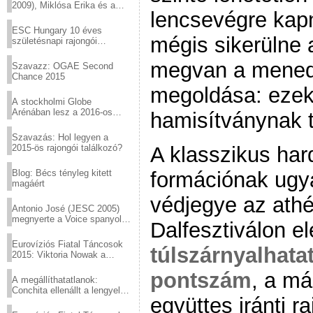
2009), Miklósa Erika és a
lencsevégre kapn
Virtuózok tehetségkutató
sztárjai a Margitszigeten
ESC Hungary 10 éves
mégis sikerülne a
születésnapi rajongói
találkozó
megvan a menedz
Szavazz: OGAE Second
Chance 2015
megoldása: ezek
A stockholmi Globe
Arénában lesz a 2016-os
hamisítványnak ti
Eurovízió
Szavazás: Hol legyen a
2015-ös rajongói találkozó?
A klasszikus hard
Blog: Bécs tényleg kitett
formációnak ugy
magáért
védjegye az athé
Antonio José (JESC 2005)
megnyerte a Voice spanyol
Dalfesztiválon el
verzióját
Eurovíziós Fiatal Táncosok
túlszárnyalhata
2015: Viktoria Nowak a
győztes Lengyelországból
pontszám
, a má
A megállíthatatlanok:
Conchita ellenállt a lengyel
együttes iránti r
konzervatív nyomásnak