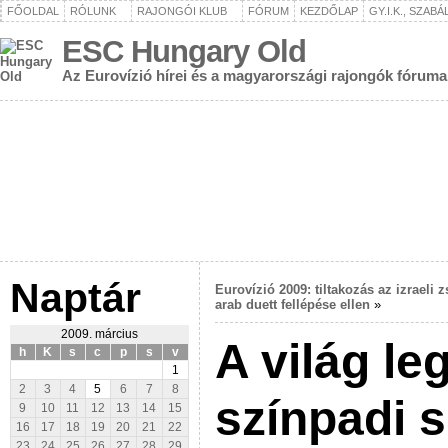
FŐOLDAL
RÓLUNK
RAJONGÓI KLUB
FÓRUM
KEZDŐLAP
GY.I.K., SZAB
ESC Hungary Old
Az Eurovízió hírei és a magyarországi rajongók fóruma
Naptár
Eurovízió 2009: tiltakozás az izraeli z
arab duett fellépése ellen
»
2009. március
A világ l
h
K
s
c
p
s
v
1
2
3
4
5
6
7
8
színpadi 
9
10
11
12
13
14
15
16
17
18
19
20
21
22
23
24
25
26
27
28
29