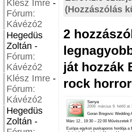
Klész Imre
-
(Hozzászólás k
Fórum:
Kávézó2
2 hozzászól
Hegedüs
Zoltán
-
legnagyobb
Fórum:
ját hozzák
Kávézó2
Klész Imre
-
rock horro
Fórum:
Kávézó2
Sanya
2009. március 9. hétfő at 
Hegedüs
Goran Bregovic Wedding 
Zoltán
-
Márc 12., 19:30 – 22:00 Művészetek P
Európa egykori puskaporos hordója a 
Fórum: