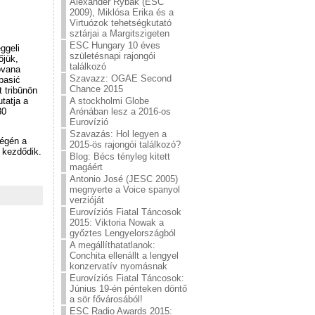
Alexander Rybak (ESC
2009), Miklósa Erika és a
Virtuózok tehetségkutató
sztárjai a Margitszigeten
ESC Hungary 10 éves
ggeli
születésnapi rajongói
őjük,
találkozó
ovana
Szavazz: OGAE Second
pasić
Chance 2015
t tribünön
tatja a
A stockholmi Globe
30
Arénában lesz a 2016-os
Eurovízió
Szavazás: Hol legyen a
végén a
2015-ös rajongói találkozó?
 kezdődik.
Blog: Bécs tényleg kitett
magáért
Antonio José (JESC 2005)
megnyerte a Voice spanyol
verzióját
Eurovíziós Fiatal Táncosok
2015: Viktoria Nowak a
győztes Lengyelországból
A megállíthatatlanok:
Conchita ellenállt a lengyel
konzervatív nyomásnak
Eurovíziós Fiatal Táncosok:
Június 19-én pénteken döntő
a sör fővárosából!
ESC Radio Awards 2015: