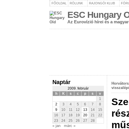
FŐOLDAL
RÓLUNK
RAJONGÓI KLUB
FÓR
ESC Hungary O
Az Eurovízió hírei és a magya
Naptár
Horvátors
visszalép
2009. február
h
K
s
c
p
s
v
Sze
1
2
3
4
5
6
7
8
rés
9
10
11
12
13
14
15
16
17
18
19
20
21
22
23
24
25
26
27
28
mű
« jan
márc »