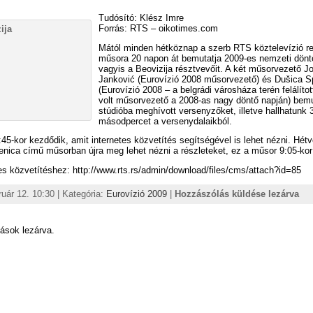
Tudósító: Klész Imre
Forrás: RTS – oikotimes.com
Mától minden hétköznap a szerb RTS köztelevízió re
műsora 20 napon át bemutatja 2009-es nemzeti dönt
vagyis a Beovizija résztvevőit. A két műsorvezető J
Janković (Eurovízió 2008 műsorvezető) és Dušica S
(Eurovízió 2008 – a belgrádi városháza terén felálítot
volt műsorvezető a 2008-as nagy döntő napján) bemu
stúdióba meghívott versenyzőket, illetve hallhatunk 
másodpercet a versenydalaikból.
45-kor kezdődik, amit internetes közvetítés segítségével is lehet nézni. Hét
enica című műsorban újra meg lehet nézni a részleteket, ez a műsor 9:05-kor
es közvetítéshez: http://www.rts.rs/admin/download/files/cms/attach?id=85
ruár 12. 10:30 | Kategória:
Eurovízió 2009
|
Hozzászólás küldése lezárva
ások lezárva.