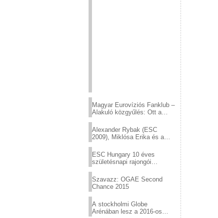
Magyar Eurovíziós Fanklub –
Alakuló közgyűlés: Ott a
helyed!
Alexander Rybak (ESC
2009), Miklósa Erika és a
Virtuózok tehetségkutató
sztárjai a Margitszigeten
ESC Hungary 10 éves
születésnapi rajongói
találkozó
Szavazz: OGAE Second
Chance 2015
A stockholmi Globe
Arénában lesz a 2016-os