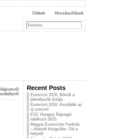
Cikkek
Hozzászólások
Recent Posts
lágiumról
szabályról
Eurovízió 2016: Bővült a
jelentkezők listája
Eurovízió 2016: Kezdődik az
új szezon!
ESC Hungary Rajongói
találkozó 2015
Magyar Eurovíziós Fanklub
– Alakuló közgyűlés: Ott a
helyed!