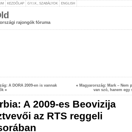
UM
KEZDŐLAP
GY.I.K., SZABÁLYOK
ENGLISH
ld
rországi rajongók fóruma
zág: A DORA 2009-en is vannak
«
Magyarország: Mark – Nem p
ők
»
van szó, hanem egy 
rbia: A 2009-es Beovizija
ztvevői az RTS reggeli
sorában