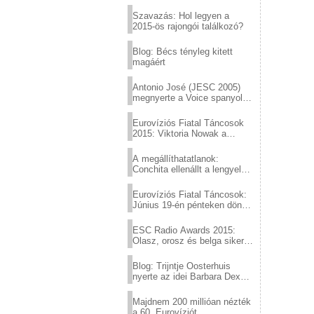
Eurovízió
Szavazás: Hol legyen a
2015-ös rajongói találkozó?
Blog: Bécs tényleg kitett
magáért
Antonio José (JESC 2005)
megnyerte a Voice spanyol
verzióját
Eurovíziós Fiatal Táncosok
2015: Viktoria Nowak a
győztes Lengyelországból
A megállíthatatlanok:
Conchita ellenállt a lengyel
konzervatív nyomásnak
Eurovíziós Fiatal Táncosok:
Június 19-én pénteken döntő
a sör fővárosából!
ESC Radio Awards 2015:
Olasz, orosz és belga siker,
a svédek kimaradtak
Blog: Trijntje Oosterhuis
nyerte az idei Barbara Dex
díjat
Majdnem 200 millióan nézték
a 60. Eurovíziót