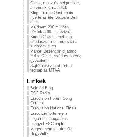
Olasz, orosz és belga siker,
a svédek kimaradtak
Blog: Trijntje Oosterhuis
nyerte az idei Barbara Dex
díjat
Majdnem 200 millióan
nézték a 60. Eurovíziót
Simon Cowell lehetne a
csodaszer a brit eurovízós
kudarcok ellen
Marcel Bezençon díjátadó
2015: Olasz, svéd és norvég
győzelem
Sajtótájékoztatót tartott
tegnap az MTVA
Linkek
Belgrád Blog
ESC Radio
Eurovision Forum Song
Contest
Eurovision National Finals
Eurovízió történelem
Legutóbbi látogatóink
Lengyel ESC napló
Magyar nemzeti döntők –
HogyVolt?