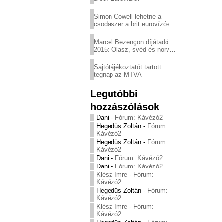
Simon Cowell lehetne a
csodaszer a brit eurovízós
kudarcok ellen
Marcel Bezençon díjátadó
2015: Olasz, svéd és norvég
győzelem
Sajtótájékoztatót tartott
tegnap az MTVA
Legutóbbi
hozzászólások
Dani
-
Fórum: Kávézó2
Hegedüs Zoltán
-
Fórum:
Kávézó2
Hegedüs Zoltán
-
Fórum:
Kávézó2
Dani
-
Fórum: Kávézó2
Dani
-
Fórum: Kávézó2
Klész Imre
-
Fórum:
Kávézó2
Hegedüs Zoltán
-
Fórum:
Kávézó2
Klész Imre
-
Fórum:
Kávézó2