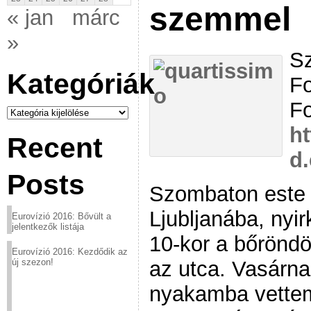
szemmel
« jan
márc
»
Sz
Kategóriák
Fo
Fo
Kategóriák
ht
Recent
d
Posts
Szombaton este 
Ljubljanába, nyir
Eurovízió 2016: Bővült a
jelentkezők listája
10-kor a bőröndö
Eurovízió 2016: Kezdődik az
az utca. Vasárna
új szezon!
nyakamba vettem