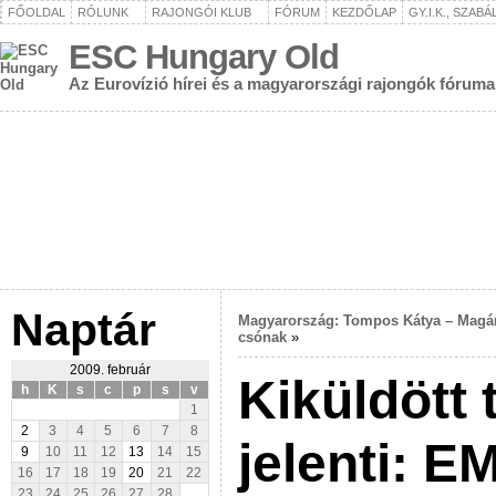
FŐOLDAL
RÓLUNK
RAJONGÓI KLUB
FÓRUM
KEZDŐLAP
GY.I.K., SZAB
ESC Hungary Old
Az Eurovízió hírei és a magyarországi rajongók fóruma
Naptár
Magyarország: Tompos Kátya – Magá
csónak
»
2009. február
Kiküldött 
h
K
s
c
p
s
v
1
2
3
4
5
6
7
8
jelenti: E
9
10
11
12
13
14
15
16
17
18
19
20
21
22
23
24
25
26
27
28