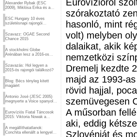
Eurovízióról szó
Alexander Rybak (ESC
2009), Miklósa Erika és a
szórakoztató zen
Virtuózok tehetségkutató
sztárjai a Margitszigeten
ESC Hungary 10 éves
hasonló, mint ré
születésnapi rajongói
találkozó
volt) melyben ol
Szavazz: OGAE Second
Chance 2015
dalaikat, akik ké
A stockholmi Globe
Arénában lesz a 2016-os
nemzetközi szín
Eurovízió
Szavazás: Hol legyen a
Dremelj kezdte 2
2015-ös rajongói találkozó?
majd az 1993-as 
Blog: Bécs tényleg kitett
magáért
rövid hajjal, po
Antonio José (JESC 2005)
szemüvegesen Col
megnyerte a Voice spanyol
verzióját
A műsorban fell
Eurovíziós Fiatal Táncosok
2015: Viktoria Nowak a
aki, eddig kétsze
győztes Lengyelországból
A megállíthatatlanok:
Szlovéniát és mo
Conchita ellenállt a lengyel
konzervatív nyomásnak