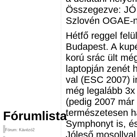
Összegezve: JÓ
Szlovén OGAE-n
Hétfő reggel felü
Budapest. A kup
korú srác ült még
laptopján zenét 
val (ESC 2007) in
még legalább 3x
(pedig 2007 már 
természetesen h
Fórumlista
Symphonyt is, é
Fórum: Kávézó2
Jóleső mosollyal