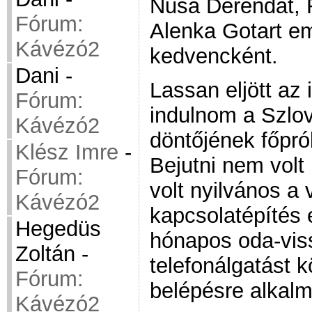
Nusa Derendát, 
Fórum:
Alenka Gotart em
Kávézó2
kedvencként.
Dani
-
Lassan eljött az i
Fórum:
indulnom a Szlo
Kávézó2
döntőjének főpr
Klész Imre
-
Bejutni nem volt
Fórum:
volt nyilvános a 
Kávézó2
kapcsolatépítés
Hegedüs
hónapos oda-vis
Zoltán
-
telefonálgatást k
Fórum:
belépésre alkal
Kávézó2