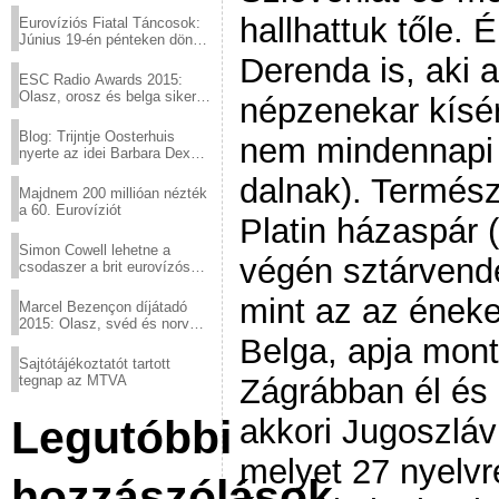
hallhattuk tőle.
Eurovíziós Fiatal Táncosok:
Június 19-én pénteken döntő
a sör fővárosából!
Derenda is, aki 
ESC Radio Awards 2015:
Olasz, orosz és belga siker,
népzenekar kísér
a svédek kimaradtak
Blog: Trijntje Oosterhuis
nem mindennapi 
nyerte az idei Barbara Dex
díjat
dalnak). Termés
Majdnem 200 millióan nézték
a 60. Eurovíziót
Platin házaspár 
Simon Cowell lehetne a
végén sztárvendé
csodaszer a brit eurovízós
kudarcok ellen
mint az az ének
Marcel Bezençon díjátadó
2015: Olasz, svéd és norvég
győzelem
Belga, apja mon
Sajtótájékoztatót tartott
tegnap az MTVA
Zágrábban él és 
Legutóbbi
akkori Jugoszlávi
melyet 27 nyelvre
hozzászólások