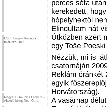
perces séta után
kerekedett, hogy
hópelyhektől nem
Elindultam hát v
Útközben azért 
ESC Hungary Rajongói
találkozó 2015
egy Toše Poeski 
Nézzük, mi is lá
csatornáján 2009
Reklám óránkét 2
egyik főszereplő
Horvátország).
Magyar Eurovíziós Fanklub –
A vasárnap délut
Alakuló közgyűlés: Ott a
helyed!