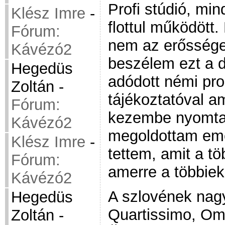
Profi stúdió, mi
Klész Imre
-
flottul működött.
Fórum:
nem az erőssége
Kávézó2
beszélem ezt a d
Hegedüs
adódott némi pr
Zoltán
-
tájékoztatóval a
Fórum:
kezembe nyomta
Kávézó2
megoldottam eme
Klész Imre
-
tettem, amit a t
Fórum:
amerre a többiek
Kávézó2
A szlovének nagy 
Hegedüs
Quartissimo, Om
Zoltán
-