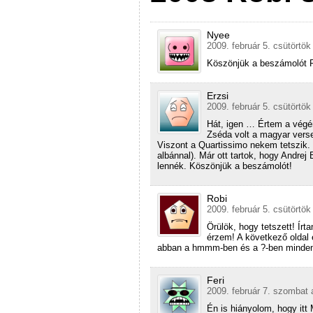
Nyee
2009. február 5. csütörtök
Köszönjük a beszámolót Ro
Erzsi
2009. február 5. csütörtök
Hát, igen … Értem a végén
Zséda volt a magyar verse
Viszont a Quartissimo nekem tetszik. 
albánnal). Már ott tartok, hogy Andre
lennék. Köszönjük a beszámolót!
Robi
2009. február 5. csütörtök
Örülök, hogy tetszett! Írt
érzem! A következő oldal 
abban a hmmm-ben és a ?-ben mindent
Feri
2009. február 7. szombat 
Én is hiányolom, hogy itt