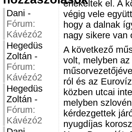
énekeltek el. A 
Dani
-
végig vele együtt
Fórum:
hogy a dalnak íg
Kávézó2
nagy sikere van 
Hegedüs
A következő műs
Zoltán
-
volt, melyben a
Fórum:
műsorvezetőjéve
Kávézó2
ról és az Eurovíz
Hegedüs
közben utcai inte
Zoltán
-
melyben szlovén
Fórum:
kérdezgettek járó
Kávézó2
nyugdíjas koroszt
Dani
-