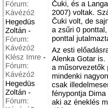
Čuki, és a Lang
Fórum:
2007) voltak. Sz
Kávézó2
Čuki volt, de saj
Hegedüs
a zsűri 0 pontta
Zoltán
-
ponttal jutalmazt
Fórum:
Kávézó2
Az esti előadás
Klész Imre
-
Alenka Gotar is.
Fórum:
a műsorvezetők p
Kávézó2
mindenki nagyon 
Hegedüs
csak illedelmes
Zoltán
-
fénypontja Dima 
Fórum:
aki az éneklés m