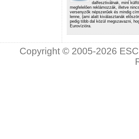
dalfesztiválnak, mint kül
megfelelően reklámozzák, illetve nin
versenyzők népszerűek és mindig címl
lenne, (ami alatt kiválasztanák előszö
pedig több dal közül megszavazni, hog
Eurovízióra.
Copyright © 2005-2026
ESC