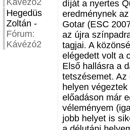
Kávézó2
díját a nyertes 
Hegedüs
eredménynek az 
Zoltán
-
Gotar (ESC 2007)
Fórum:
az újra színpadr
Kávézó2
tagjai. A közöns
elégedett volt a
Első hallásra a d
tetszésemet. Az 
helyen végeztek 
előadáson már e
véleményem (iga
jobb helyet is si
a délutáni hely