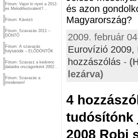
Fórum: Vajon ki nyeri a 2012-
és azon gondo
es Melodifestivalent?
(2012.03.10. 12:00-ig)
Magyarország?
Fórum: Kávézó
Fórum: Szavazás 2011 –
2009. február 04
DÖNTŐ
Eurovízió 2009,
Fórum: A szavazás
folytatódik – ELŐDÖNTŐK
hozzászólás
-
(
Fórum: Szavazz a kedvenc
dalaidra országonként 2002
lezárva)
és 2011 között!
Fórum: Szavazás a
mindenem!
4 hozzászól
tudósítónk 
2008 Robi