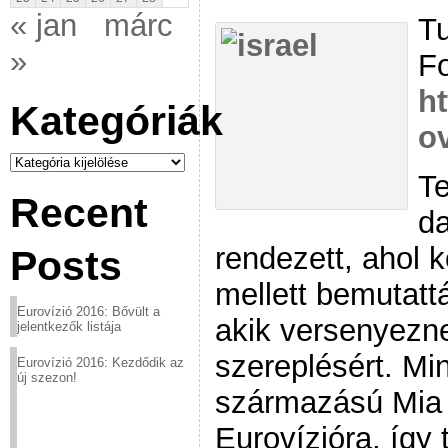
« jan
márc
Tu
»
Fo
ht
Kategóriák
ov
Kategóriák
Te
Recent
d
rendezett, ahol 
Posts
mellett bemutattá
Eurovízió 2016: Bővült a
akik versenyezn
jelentkezők listája
szereplésért. Min
Eurovízió 2016: Kezdődik az
új szezon!
származású Mia 
Eurovízióra, így 