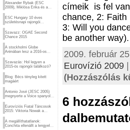
Alexander Rybak (ESC
címeik is fel va
2009), Miklósa Erika és a
Virtuózok tehetségkutató
chance, 2: Faith i
sztárjai a Margitszigeten
ESC Hungary 10 éves
születésnapi rajongói
3: Will you danc
találkozó
Szavazz: OGAE Second
be another way).
Chance 2015
A stockholmi Globe
2009. február 25
Arénában lesz a 2016-os
Eurovízió
Szavazás: Hol legyen a
Eurovízió 2009
2015-ös rajongói találkozó?
(Hozzászólás k
Blog: Bécs tényleg kitett
magáért
Antonio José (JESC 2005)
megnyerte a Voice spanyol
6 hozzászól
verzióját
Eurovíziós Fiatal Táncosok
2015: Viktoria Nowak a
dalbemutat
győztes Lengyelországból
A megállíthatatlanok:
Conchita ellenállt a lengyel
konzervatív nyomásnak