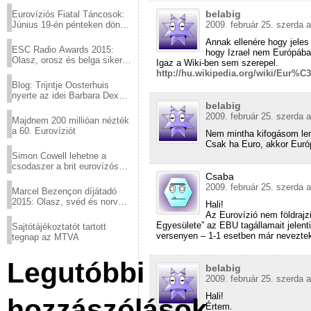
belabig
Eurovíziós Fiatal Táncosok:
Június 19-én pénteken döntő
2009. február 25. szerda a
a sör fővárosából!
Annak ellenére hogy jeles 
ESC Radio Awards 2015:
hogy Izrael nem Európáb
Olasz, orosz és belga siker,
Igaz a Wiki-ben sem szerepel.
a svédek kimaradtak
http://hu.wikipedia.org/wiki/Eur
Blog: Trijntje Oosterhuis
nyerte az idei Barbara Dex
belabig
díjat
2009. február 25. szerda a
Majdnem 200 millióan nézték
a 60. Eurovíziót
Nem mintha kifogásom len
Csak ha Euro, akkor Euró
Simon Cowell lehetne a
csodaszer a brit eurovízós
Csaba
kudarcok ellen
2009. február 25. szerda a
Marcel Bezençon díjátadó
2015: Olasz, svéd és norvég
Hali!
győzelem
Az Eurovízió nem földrajz
Egyesülete” az EBU tagállamait jelenti
Sajtótájékoztatót tartott
versenyen – 1-1 esetben már neveztek
tegnap az MTVA
Legutóbbi
belabig
2009. február 25. szerda a
Hali!
hozzászólások
Értem.