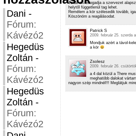
Tehát aki elfogadja a szervezet alapsza
helytől függetlenül tag lehet.
Dani
-
Remélem a kör szélesedik tovább, igaz
Köszönöm a reagálásodat.
Fórum:
Patrick S
Kávézó2
2009. február 25. szerda a
Mondjuk azért a távol-kel
Hegedüs
a kör
Zoltán
-
Zsolesz
Fórum:
2009. február 26. csütörtö
a 4 dal közül a There mus
Kávézó2
meghatóbb dalokat vártam,
nagyon szép mindnél!!! Meglátjuk mire
Hegedüs
Zoltán
-
Fórum:
Kávézó2
Dani
-