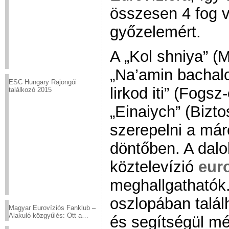
összesen 4 fog 
győzelemért.
A „Kol shniya” 
„Na’amin bachalo
ESC Hungary Rajongói
lirkod iti” (Fogsz
találkozó 2015
„Einaiych” (Bizt
szerepelni a már
döntőben. A dalok
köztelevízió
euro
meghallgathatók.
oszlopában talál
Magyar Eurovíziós Fanklub –
Alakuló közgyűlés: Ott a
és segítségül mé
helyed!