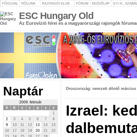
FŐOLDAL
RÓLUNK
RAJONGÓI KLUB
FÓRUM
KEZDŐLAP
GY.I.K., SZAB
ESC Hungary Old
Az Eurovízió hírei és a magyarországi rajongók fóruma
Naptár
Oroszország: nemzeti döntő március
2009. február
Izrael: ke
h
K
s
c
p
s
v
1
2
3
4
5
6
7
8
dalbemut
9
10
11
12
13
14
15
16
17
18
19
20
21
22
23
24
25
26
27
28