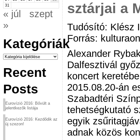
sztárjai a 
31
« júl
szept
»
Tudósító: Klész 
Forrás: kulturaon
Kategóriák
Alexander Rybak
Kategóriák
Dalfesztivál győ
Recent
koncert keretében
2015.08.20-án es
Posts
Szabadtéri Színp
Eurovízió 2016: Bővült a
tehetségkutató s
jelentkezők listája
egyik zsűritagjáv
Eurovízió 2016: Kezdődik az
új szezon!
adnak közös kon