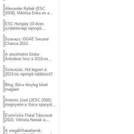
helyed!
Alexander Rybak (ESC
2009), Miklósa Erika és a
Virtuózok tehetségkutató
sztárjai a Margitszigeten
ESC Hungary 10 éves
születésnapi rajongói
találkozó
Szavazz: OGAE Second
Chance 2015
A stockholmi Globe
Arénában lesz a 2016-os
Eurovízió
Szavazás: Hol legyen a
2015-ös rajongói találkozó?
Blog: Bécs tényleg kitett
magáért
Antonio José (JESC 2005)
megnyerte a Voice spanyol
verzióját
Eurovíziós Fiatal Táncosok
2015: Viktoria Nowak a
győztes Lengyelországból
A megállíthatatlanok: