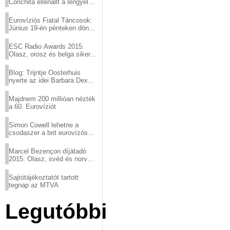
Conchita ellenállt a lengyel
konzervatív nyomásnak
Eurovíziós Fiatal Táncosok:
Június 19-én pénteken döntő
a sör fővárosából!
ESC Radio Awards 2015:
Olasz, orosz és belga siker,
a svédek kimaradtak
Blog: Trijntje Oosterhuis
nyerte az idei Barbara Dex
díjat
Majdnem 200 millióan nézték
a 60. Eurovíziót
Simon Cowell lehetne a
csodaszer a brit eurovízós
kudarcok ellen
Marcel Bezençon díjátadó
2015: Olasz, svéd és norvég
győzelem
Sajtótájékoztatót tartott
tegnap az MTVA
Legutóbbi