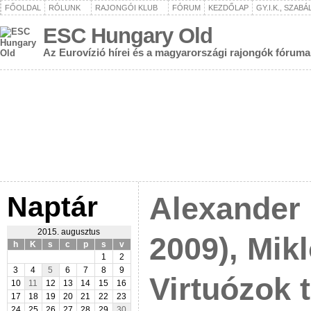
FŐOLDAL
RÓLUNK
RAJONGÓI KLUB
FÓRUM
KEZDŐLAP
GY.I.K., SZAB
ESC Hungary Old
Az Eurovízió hírei és a magyarországi rajongók fóruma
Naptár
Alexander
2015. augusztus
2009), Mik
h
K
s
c
p
s
v
1
2
3
4
5
6
7
8
9
Virtuózok 
10
11
12
13
14
15
16
17
18
19
20
21
22
23
24
25
26
27
28
29
30