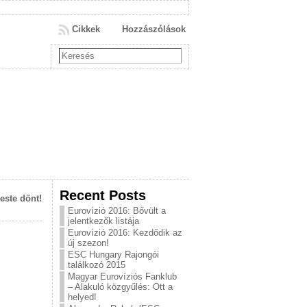
Cikkek
Hozzászólások
Recent Posts
este dönt!
Eurovízió 2016: Bővült a
jelentkezők listája
Eurovízió 2016: Kezdődik az
új szezon!
ESC Hungary Rajongói
találkozó 2015
Magyar Eurovíziós Fanklub
– Alakuló közgyűlés: Ott a
helyed!