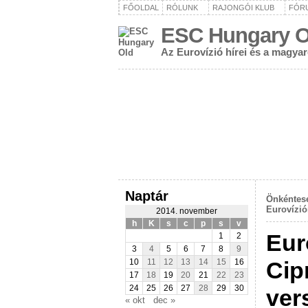
FŐOLDAL
RÓLUNK
RAJONGÓI KLUB
FÓR
ESC Hungary O
Az Eurovízió hírei és a magya
Naptár
Önkéntese
Eurovízió
2014. november
h
K
s
c
p
s
v
Eur
1
2
3
4
5
6
7
8
9
Cip
10
11
12
13
14
15
16
17
18
19
20
21
22
23
24
25
26
27
28
29
30
ver
« okt
dec »