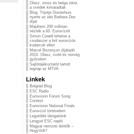
Olasz, orosz és belga siker,
a svédek kimaradtak
Blog: Trijntje Oosterhuis
nyerte az idei Barbara Dex
díjat
Majdnem 200 millióan
nézték a 60. Eurovíziót
Simon Cowell lehetne a
csodaszer a brit eurovízós
kudarcok ellen
Marcel Bezençon díjátadó
2015: Olasz, svéd és norvég
győzelem
Sajtótájékoztatót tartott
tegnap az MTVA
Linkek
Belgrád Blog
ESC Radio
Eurovision Forum Song
Contest
Eurovision National Finals
Eurovízió történelem
Legutóbbi látogatóink
Lengyel ESC napló
Magyar nemzeti döntők –
HogyVolt?