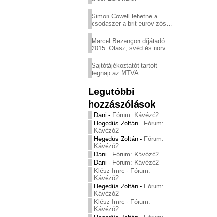
Simon Cowell lehetne a
csodaszer a brit eurovízós
kudarcok ellen
Marcel Bezençon díjátadó
2015: Olasz, svéd és norvég
győzelem
Sajtótájékoztatót tartott
tegnap az MTVA
Legutóbbi
hozzászólások
Dani
-
Fórum: Kávézó2
Hegedüs Zoltán
-
Fórum:
Kávézó2
Hegedüs Zoltán
-
Fórum:
Kávézó2
Dani
-
Fórum: Kávézó2
Dani
-
Fórum: Kávézó2
Klész Imre
-
Fórum:
Kávézó2
Hegedüs Zoltán
-
Fórum:
Kávézó2
Klész Imre
-
Fórum:
Kávézó2