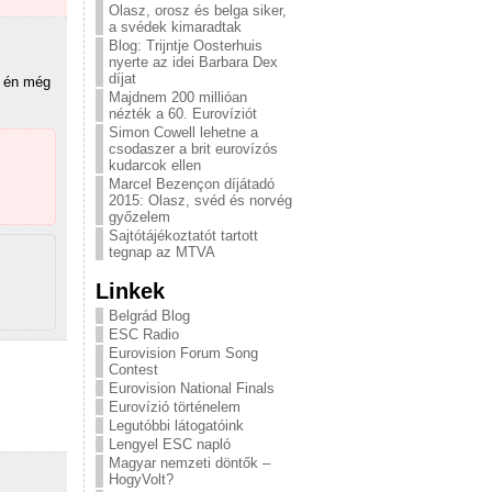
Olasz, orosz és belga siker,
a svédek kimaradtak
Blog: Trijntje Oosterhuis
nyerte az idei Barbara Dex
díjat
e én még
Majdnem 200 millióan
nézték a 60. Eurovíziót
Simon Cowell lehetne a
csodaszer a brit eurovízós
kudarcok ellen
Marcel Bezençon díjátadó
2015: Olasz, svéd és norvég
győzelem
Sajtótájékoztatót tartott
tegnap az MTVA
Linkek
Belgrád Blog
ESC Radio
Eurovision Forum Song
Contest
Eurovision National Finals
Eurovízió történelem
Legutóbbi látogatóink
Lengyel ESC napló
Magyar nemzeti döntők –
HogyVolt?