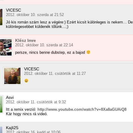
VICESC
2012. október 10. szerda at 21:52
Jó kis román szám lesz a végére:) Ezért kicsit különleges is nekem… D
különlegesebbet küldenék tőlünk…;)
Klész Imre
2012. október 10. szerda at 22:14
persze, nincs benne dubstep, ez a bajod
VICESC
2012. október 11. csütörtök at 11:27
Asvi
2012. október 11. csütörtök at 9:32
Itt a remix verzió:
http://www.youtube.com/watch?v=8Xa8aGUAiQ8
Kár hogy nincs rá videó.
Kajli25
2012. október 16. kedd at 10:06