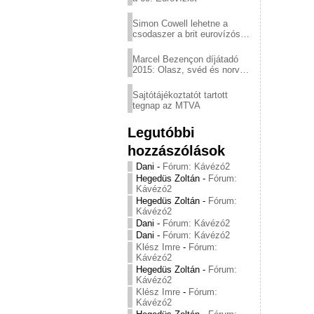
Simon Cowell lehetne a
csodaszer a brit eurovízós
kudarcok ellen
Marcel Bezençon díjátadó
2015: Olasz, svéd és norvég
győzelem
Sajtótájékoztatót tartott
tegnap az MTVA
Legutóbbi
hozzászólások
Dani
-
Fórum: Kávézó2
Hegedüs Zoltán
-
Fórum:
Kávézó2
Hegedüs Zoltán
-
Fórum:
Kávézó2
Dani
-
Fórum: Kávézó2
Dani
-
Fórum: Kávézó2
Klész Imre
-
Fórum:
Kávézó2
Hegedüs Zoltán
-
Fórum:
Kávézó2
Klész Imre
-
Fórum:
Kávézó2