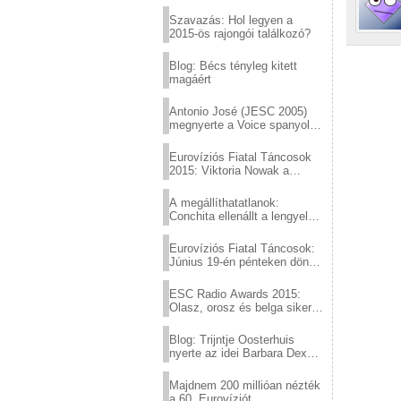
Eurovízió
Szavazás: Hol legyen a
2015-ös rajongói találkozó?
Blog: Bécs tényleg kitett
magáért
Antonio José (JESC 2005)
megnyerte a Voice spanyol
verzióját
Eurovíziós Fiatal Táncosok
2015: Viktoria Nowak a
győztes Lengyelországból
A megállíthatatlanok:
Conchita ellenállt a lengyel
konzervatív nyomásnak
Eurovíziós Fiatal Táncosok:
Június 19-én pénteken döntő
a sör fővárosából!
ESC Radio Awards 2015:
Olasz, orosz és belga siker,
a svédek kimaradtak
Blog: Trijntje Oosterhuis
nyerte az idei Barbara Dex
díjat
Majdnem 200 millióan nézték
a 60. Eurovíziót