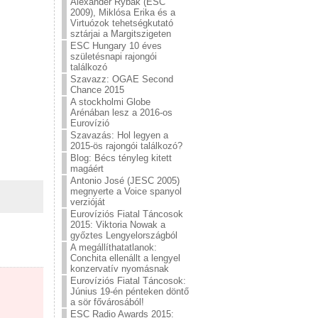
Alexander Rybak (ESC
2009), Miklósa Erika és a
Virtuózok tehetségkutató
sztárjai a Margitszigeten
ESC Hungary 10 éves
születésnapi rajongói
találkozó
Szavazz: OGAE Second
Chance 2015
A stockholmi Globe
Arénában lesz a 2016-os
Eurovízió
Szavazás: Hol legyen a
2015-ös rajongói találkozó?
Blog: Bécs tényleg kitett
magáért
Antonio José (JESC 2005)
megnyerte a Voice spanyol
verzióját
Eurovíziós Fiatal Táncosok
2015: Viktoria Nowak a
győztes Lengyelországból
A megállíthatatlanok:
Conchita ellenállt a lengyel
konzervatív nyomásnak
Eurovíziós Fiatal Táncosok:
Június 19-én pénteken döntő
a sör fővárosából!
ESC Radio Awards 2015: