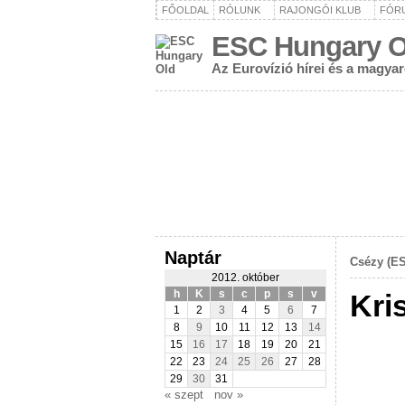
FŐOLDAL
RÓLUNK
RAJONGÓI KLUB
FÓR
ESC Hungary O
Az Eurovízió hírei és a magya
Naptár
Csézy (ES
2012. október
h
K
s
c
p
s
v
Kri
1
2
3
4
5
6
7
8
9
10
11
12
13
14
15
16
17
18
19
20
21
22
23
24
25
26
27
28
29
30
31
« szept
nov »