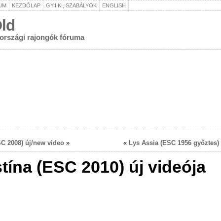
UM
KEZDŐLAP
GY.I.K., SZABÁLYOK
ENGLISH
ld
rországi rajongók fóruma
C 2008) új/new video
»
«
Lys Assia (ESC 1956 győztes) 
stína (ESC 2010) új videója