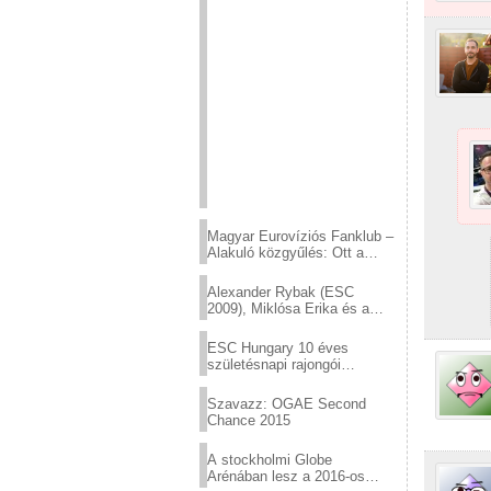
Magyar Eurovíziós Fanklub –
Alakuló közgyűlés: Ott a
helyed!
Alexander Rybak (ESC
2009), Miklósa Erika és a
Virtuózok tehetségkutató
sztárjai a Margitszigeten
ESC Hungary 10 éves
születésnapi rajongói
találkozó
Szavazz: OGAE Second
Chance 2015
A stockholmi Globe
Arénában lesz a 2016-os