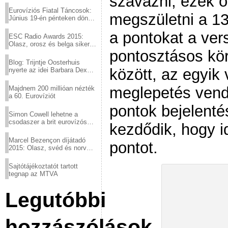
szavazni, ezek ö
Eurovíziós Fiatal Táncosok:
megszületni a 13
Június 19-én pénteken döntő
a sör fővárosából!
a pontokat a ver
ESC Radio Awards 2015:
Olasz, orosz és belga siker,
pontosztásos kö
a svédek kimaradtak
Blog: Trijntje Oosterhuis
között, az egyik
nyerte az idei Barbara Dex
díjat
meglepetés vendé
Majdnem 200 millióan nézték
a 60. Eurovíziót
pontok bejelent
Simon Cowell lehetne a
csodaszer a brit eurovízós
kezdődik, hogy i
kudarcok ellen
Marcel Bezençon díjátadó
pontot.
2015: Olasz, svéd és norvég
győzelem
Sajtótájékoztatót tartott
tegnap az MTVA
Legutóbbi
hozzászólások