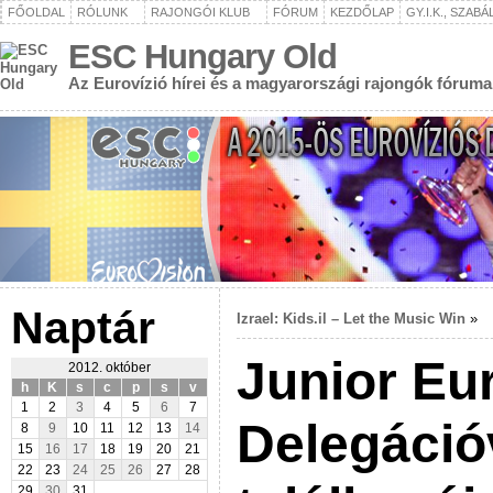
FŐOLDAL
RÓLUNK
RAJONGÓI KLUB
FÓRUM
KEZDŐLAP
GY.I.K., SZAB
ESC Hungary Old
Az Eurovízió hírei és a magyarországi rajongók fóruma
Naptár
Izrael: Kids.il – Let the Music Win
»
Junior Eur
2012. október
h
K
s
c
p
s
v
1
2
3
4
5
6
7
Delegáció
8
9
10
11
12
13
14
15
16
17
18
19
20
21
22
23
24
25
26
27
28
29
30
31