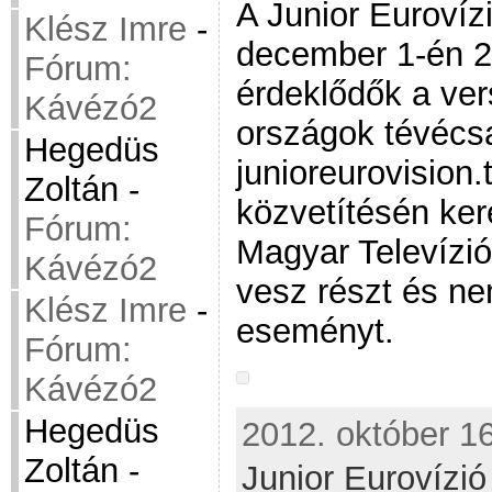
A Junior Eurovíz
Klész Imre
-
december 1-én 2
Fórum:
érdeklődők a ver
Kávézó2
országok tévécsa
Hegedüs
junioreurovision.
Zoltán
-
közvetítésén ker
Fórum:
Magyar Televízi
Kávézó2
vesz részt és nem
Klész Imre
-
eseményt.
Fórum:
Kávézó2
Hegedüs
2012. október 16
Zoltán
-
Junior Eurovízi