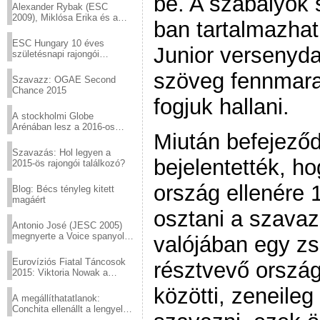
be. A szabályok
Alexander Rybak (ESC
2009), Miklósa Erika és a
ban tartalmazhat
Virtuózok tehetségkutató
sztárjai a Margitszigeten
ESC Hungary 10 éves
Junior versenyda
születésnapi rajongói
találkozó
szöveg fennmara
Szavazz: OGAE Second
Chance 2015
fogjuk hallani.
A stockholmi Globe
Arénában lesz a 2016-os
Miután befejeződ
Eurovízió
Szavazás: Hol legyen a
bejelentették, h
2015-ös rajongói találkozó?
ország ellenére 
Blog: Bécs tényleg kitett
magáért
osztani a szavaz
Antonio José (JESC 2005)
megnyerte a Voice spanyol
valójában egy zsű
verzióját
Eurovíziós Fiatal Táncosok
résztvevő ország
2015: Viktoria Nowak a
győztes Lengyelországból
közötti, zeneileg
A megállíthatatlanok:
Conchita ellenállt a lengyel
konzervatív nyomásnak