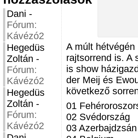
Dani
-
Fórum:
Kávézó2
A múlt hétvégén 
Hegedüs
rajtsorrend is. A
Zoltán
-
is show házigazd
Fórum:
der Meij és Ewo
Kávézó2
következő sorren
Hegedüs
Zoltán
-
01 Fehéroroszor
Fórum:
02 Svédország
Kávézó2
03 Azerbajdzsán
Dani
-