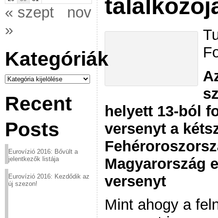
találkozój
« szept
nov
»
Tu
Fo
Kategóriák
A
Kategóriák
sz
Recent
helyett 13-ból 
Posts
versenyt a kéts
Fehéroroszorsz
Eurovízió 2016: Bővült a
Magyarország el
jelentkezők listája
versenyt
Eurovízió 2016: Kezdődik az
új szezon!
Mint ahogy a fel