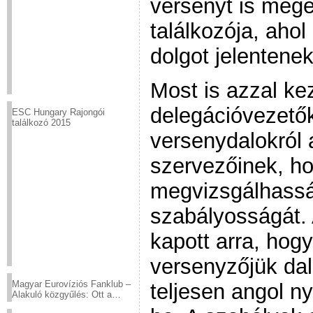
versenyt is mege
találkozója, aho
dolgot jelentene
Most is azzal ke
delegációvezetők
ESC Hungary Rajongói
találkozó 2015
versenydalokról
szervezőinek, h
megvizsgálhass
szabályosságát.
kapott arra, hog
versenyzőjük da
Magyar Eurovíziós Fanklub –
teljesen angol n
Alakuló közgyűlés: Ott a
helyed!