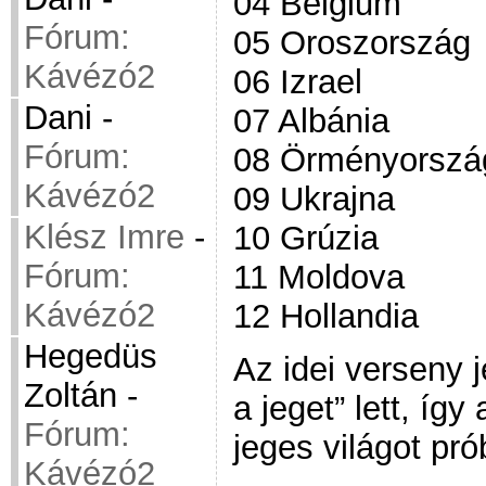
04 Belgium
Fórum:
05 Oroszország
Kávézó2
06 Izrael
Dani
-
07 Albánia
Fórum:
08 Örményorszá
Kávézó2
09 Ukrajna
Klész Imre
-
10 Grúzia
Fórum:
11 Moldova
Kávézó2
12 Hollandia
Hegedüs
Az idei verseny 
Zoltán
-
a jeget” lett, íg
Fórum:
jeges világot pró
Kávézó2