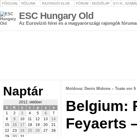
FŐOLDAL
RÓLUNK
RAJONGÓI KLUB
FÓRUM
KEZDŐLAP
GY.I.K., SZAB
ESC Hungary Old
Az Eurovízió hírei és a magyarországi rajongók fóruma
Naptár
Moldova: Denis Midone – Toate vor fi
Belgium: 
2012. október
h
K
s
c
p
s
v
1
2
3
4
5
6
7
Feyaerts 
8
9
10
11
12
13
14
15
16
17
18
19
20
21
22
23
24
25
26
27
28
29
30
31