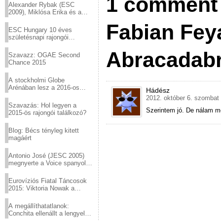
1 comment 
Alexander Rybak (ESC
2009), Miklósa Erika és a
Virtuózok tehetségkutató
Fabian Fey
sztárjai a Margitszigeten
ESC Hungary 10 éves
születésnapi rajongói
találkozó
Abracadab
Szavazz: OGAE Second
Chance 2015
A stockholmi Globe
Arénában lesz a 2016-os
Hádész
Eurovízió
2012. október 6. szombat 
Szavazás: Hol legyen a
Szerintem jó. De nálam m
2015-ös rajongói találkozó?
Blog: Bécs tényleg kitett
magáért
Antonio José (JESC 2005)
megnyerte a Voice spanyol
verzióját
Eurovíziós Fiatal Táncosok
2015: Viktoria Nowak a
győztes Lengyelországból
A megállíthatatlanok:
Conchita ellenállt a lengyel
konzervatív nyomásnak