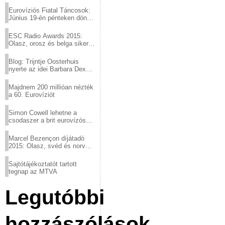
Eurovíziós Fiatal Táncosok:
Június 19-én pénteken döntő
a sör fővárosából!
ESC Radio Awards 2015:
Olasz, orosz és belga siker,
a svédek kimaradtak
Blog: Trijntje Oosterhuis
nyerte az idei Barbara Dex
díjat
Majdnem 200 millióan nézték
a 60. Eurovíziót
Simon Cowell lehetne a
csodaszer a brit eurovízós
kudarcok ellen
Marcel Bezençon díjátadó
2015: Olasz, svéd és norvég
győzelem
Sajtótájékoztatót tartott
tegnap az MTVA
Legutóbbi
hozzászólások