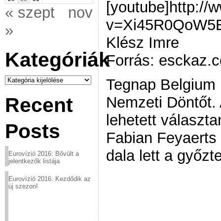
[youtube]http:/
« szept
nov
v=Xi45R0QoW5E[
»
Klész Imre
Kategóriák
Forrás: esckaz.
Kategóriák
Tegnap Belgium i
Nemzeti Döntőt. 
Recent
lehetett választa
Posts
Fabian Feyaerts
dala lett a győzt
Eurovízió 2016: Bővült a
jelentkezők listája
Eurovízió 2016: Kezdődik az
új szezon!