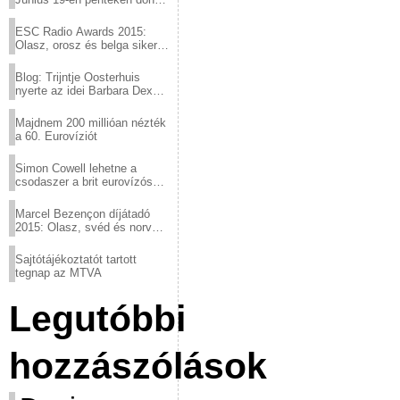
a sör fővárosából!
ESC Radio Awards 2015:
Olasz, orosz és belga siker,
a svédek kimaradtak
Blog: Trijntje Oosterhuis
nyerte az idei Barbara Dex
díjat
Majdnem 200 millióan nézték
a 60. Eurovíziót
Simon Cowell lehetne a
csodaszer a brit eurovízós
kudarcok ellen
Marcel Bezençon díjátadó
2015: Olasz, svéd és norvég
győzelem
Sajtótájékoztatót tartott
tegnap az MTVA
Legutóbbi
hozzászólások