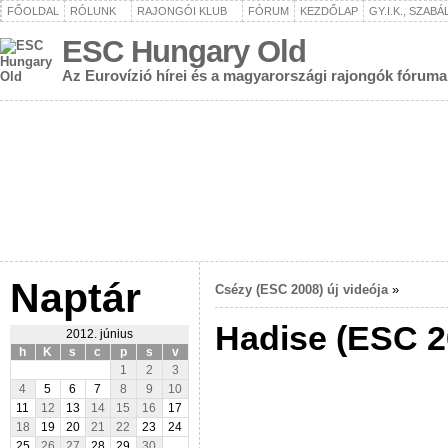
FŐOLDAL
RÓLUNK
RAJONGÓI KLUB
FÓRUM
KEZDŐLAP
GY.I.K., SZAB
ESC Hungary Old
Az Eurovízió hírei és a magyarországi rajongók fóruma
Naptár
Csézy (ESC 2008) új videója
»
Hadise (ESC 20
2012. június
h
K
s
c
p
s
v
1
2
3
4
5
6
7
8
9
10
11
12
13
14
15
16
17
18
19
20
21
22
23
24
25
26
27
28
29
30