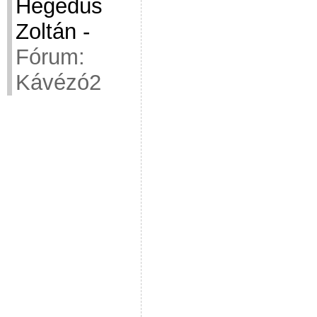
Hegedüs
Zoltán
-
Fórum:
Kávézó2