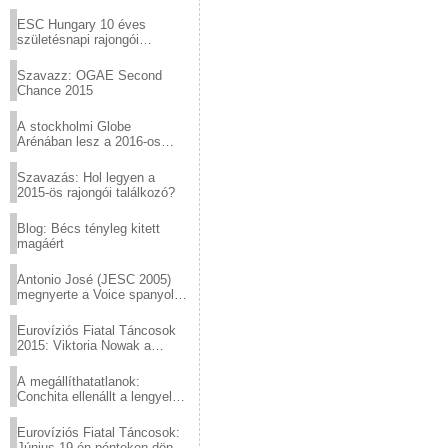
Virtuózok tehetségkutató
sztárjai a Margitszigeten
ESC Hungary 10 éves
születésnapi rajongói
találkozó
Szavazz: OGAE Second
Chance 2015
A stockholmi Globe
Arénában lesz a 2016-os
Eurovízió
Szavazás: Hol legyen a
2015-ös rajongói találkozó?
Blog: Bécs tényleg kitett
magáért
Antonio José (JESC 2005)
megnyerte a Voice spanyol
verzióját
Eurovíziós Fiatal Táncosok
2015: Viktoria Nowak a
győztes Lengyelországból
A megállíthatatlanok:
Conchita ellenállt a lengyel
konzervatív nyomásnak
Eurovíziós Fiatal Táncosok:
Június 19-én pénteken döntő