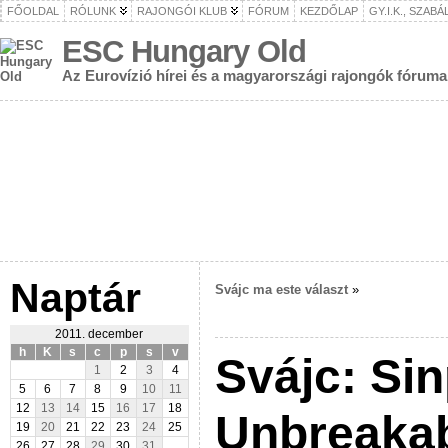
FŐOLDAL
RÓLUNK
RAJONGÓI KLUB
FÓRUM
KEZDŐLAP
GY.I.K., SZAB
ESC Hungary Old
Az Eurovízió hírei és a magyarországi rajongók fóruma
Naptár
Svájc ma este választ
»
2011. december
h
K
s
c
p
s
v
Svájc: Sin
1
2
3
4
5
6
7
8
9
10
11
12
13
14
15
16
17
18
Unbreaka
19
20
21
22
23
24
25
26
27
28
29
30
31