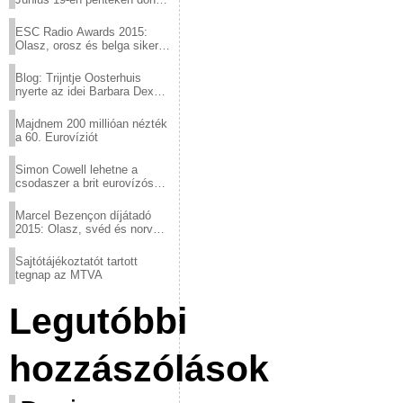
a sör fővárosából!
ESC Radio Awards 2015:
Olasz, orosz és belga siker,
a svédek kimaradtak
Blog: Trijntje Oosterhuis
nyerte az idei Barbara Dex
díjat
Majdnem 200 millióan nézték
a 60. Eurovíziót
Simon Cowell lehetne a
csodaszer a brit eurovízós
kudarcok ellen
Marcel Bezençon díjátadó
2015: Olasz, svéd és norvég
győzelem
Sajtótájékoztatót tartott
tegnap az MTVA
Legutóbbi
hozzászólások