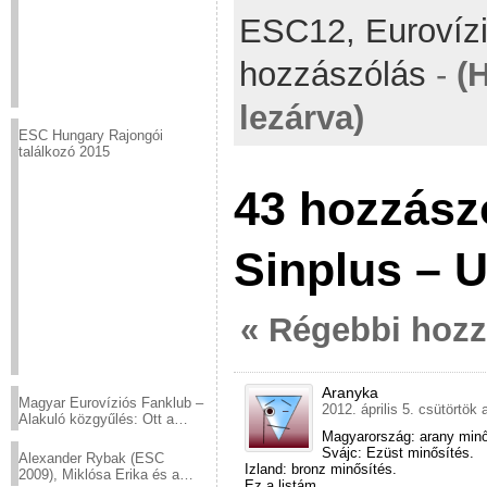
ESC12,
Eurovíz
hozzászólás
-
(
lezárva)
ESC Hungary Rajongói
találkozó 2015
43 hozzász
Sinplus – 
« Régebbi hoz
Aranyka
Magyar Eurovíziós Fanklub –
2012. április 5. csütörtök 
Alakuló közgyűlés: Ott a
helyed!
Magyarország: arany minő
Svájc: Ezüst minősítés.
Alexander Rybak (ESC
Izland: bronz minősítés.
2009), Miklósa Erika és a
Ez a listám.