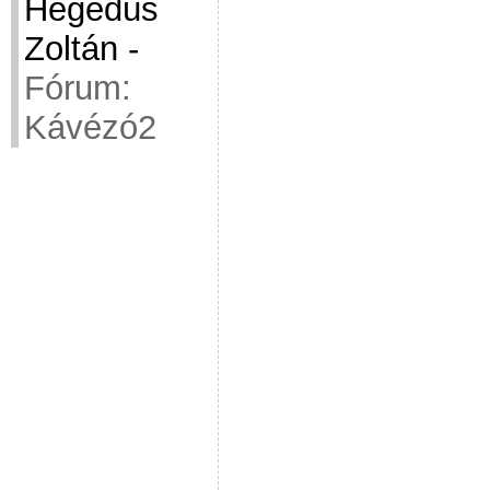
Hegedüs
Zoltán
-
Fórum:
Kávézó2