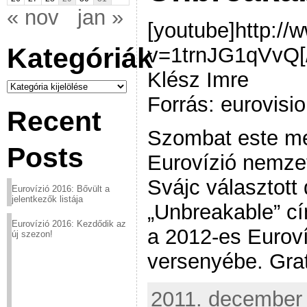
« nov
jan »
[youtube]http:/
Kategóriák
v=1trnJG1qVvQ[/
Klész Imre
Kategóriák
Forrás: eurovisio
Recent
Szombat este me
Posts
Eurovízió nemzet
Svájc választott
Eurovízió 2016: Bővült a
jelentkezők listája
„Unbreakable” cí
Eurovízió 2016: Kezdődik az
a 2012-es Eurov
új szezon!
versenyébe. Grat
2011. december 1