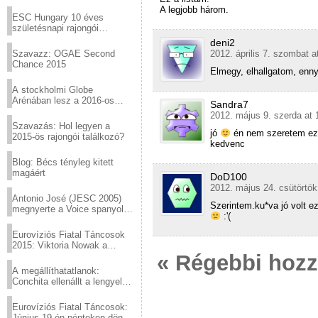
Virtuózok tehetségkutató
A legjobb három.
sztárjai a Margitszigeten
ESC Hungary 10 éves
születésnapi rajongói
találkozó
deni2
Szavazz: OGAE Second
2012. április 7. szombat a
Chance 2015
Elmegy, elhallgatom, enn
A stockholmi Globe
Arénában lesz a 2016-os
Sandra7
Eurovízió
2012. május 9. szerda at 
Szavazás: Hol legyen a
jó
én nem szeretem ezt
2015-ös rajongói találkozó?
kedvenc
Blog: Bécs tényleg kitett
magáért
DoD100
2012. május 24. csütörtök
Antonio José (JESC 2005)
Szerintem.ku*va jó volt e
megnyerte a Voice spanyol
:'(
verzióját
Eurovíziós Fiatal Táncosok
2015: Viktoria Nowak a
győztes Lengyelországból
« Régebbi hoz
A megállíthatatlanok:
Conchita ellenállt a lengyel
konzervatív nyomásnak
Eurovíziós Fiatal Táncosok:
Június 19-én pénteken döntő