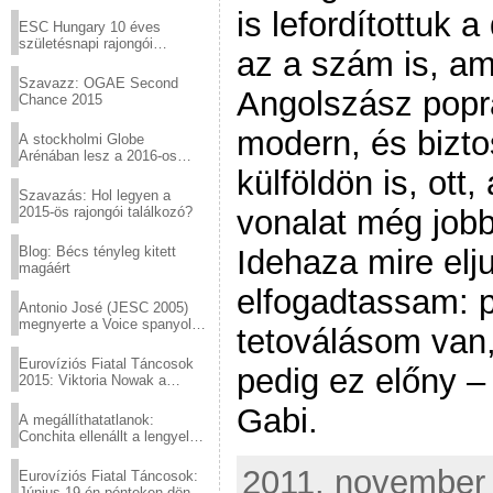
Virtuózok tehetségkutató
is lefordítottuk
sztárjai a Margitszigeten
ESC Hungary 10 éves
születésnapi rajongói
az a szám is, am
találkozó
Szavazz: OGAE Second
Angolszász popra
Chance 2015
modern, és bizto
A stockholmi Globe
Arénában lesz a 2016-os
Eurovízió
külföldön is, ott
Szavazás: Hol legyen a
2015-ös rajongói találkozó?
vonalat még jobb
Blog: Bécs tényleg kitett
Idehaza mire elj
magáért
elfogadtassam: 
Antonio José (JESC 2005)
megnyerte a Voice spanyol
tetoválásom van, 
verzióját
Eurovíziós Fiatal Táncosok
pedig ez előny –
2015: Viktoria Nowak a
győztes Lengyelországból
Gabi.
A megállíthatatlanok:
Conchita ellenállt a lengyel
konzervatív nyomásnak
2011. november 2
Eurovíziós Fiatal Táncosok:
Június 19-én pénteken döntő