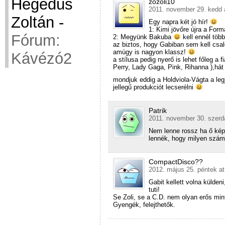
Hegedüs
zozoli10
2011. november 29. kedd 
Zoltán
-
Egy napra két jó hír!
1: Kimi jövőre újra a For
Fórum:
2: Megyünk Bakuba
kell ennél töb
az biztos, hogy Gabiban sem kell csa
amúgy is nagyon klassz!
Kávézó2
a stílusa pedig nyerő is lehet főleg a
Perry, Lady Gaga, Pink, Rihanna ),hát
mondjuk eddig a Holdviola-Vágta a le
jellegű produkciót lecserélni
Patrik
2011. november 30. szerd
Nem lenne rossz ha ő kép
lennék, hogy milyen számo
CompactDisco??
2012. május 25. péntek at
Gabit kellett volna külden
tuti!
Se Zoli, se a C.D. nem olyan erős min
Gyengék, felejthetők.