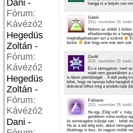
Dani
-
hangja is a helyén van mi
Fórum:
Gabiii
Kávézó2
2011. november 29. kedd 
Nekem az utóbbi 1 évben t
Hegedüs
előadásmódja és a hangj
meghallgathassam azt a számot
Én
biztos
(kár hogy erre már nem sok e
Zoltán
-
Fórum:
Zsolti
2011. november 29. kedd 
Kávézó2
Én is támogatom, mert az
miatt nem garantálnám a d
Hegedüs
is látom jelentőségét… A dalt pedig k
lehet, hogy ne nyomja fullra haragból 
Zoltán
-
drámával töltse meg a produkcióját (l
Fórum:
Fabiana
2011. november 29. kedd 
Kávézó2
Ha egy „Elég volt” v. még 
gondolom volna esélye eg
Dani
-
és extravagáns külseje van… tehát nem
Ha az a dal elég erős, akkor támogat
Fórum:
Akárhogy is lesz, én nagyon örülök ne