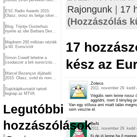
a sör fővárosából!
Rajongunk
|
17 
ESC Radio Awards 2015:
Olasz, orosz és belga siker,
(Hozzászólás k
a svédek kimaradtak
Blog: Trijntje Oosterhuis
nyerte az idei Barbara Dex
díjat
Majdnem 200 millióan nézték
17 hozzász
a 60. Eurovíziót
Simon Cowell lehetne a
kész az Eur
csodaszer a brit eurovízós
kudarcok ellen
Marcel Bezençon díjátadó
2015: Olasz, svéd és norvég
győzelem
Zolecs
2011. november 29. kedd 
Sajtótájékoztatót tartott
tegnap az MTVA
Végülis nem lenne rossz ö
aggódni, mert ő tényleg pr
Legutóbbi
Van egy stílusa ami miatt talán meg
sem veszne el.
hozzászólások
BeN
2011. november 29. kedd 
fú de jó lenne ha ő menne,