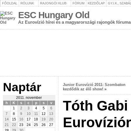
FŐOLDAL
RÓLUNK
RAJONGÓI KLUB
FÓRUM
KEZDŐLAP
GY.I.K., SZAB
ESC Hungary Old
Az Eurovízió hírei és a magyarországi rajongók fóruma
Naptár
Junior Eurovízió 2011: Szombaton
kezdődik az élő show!
»
2011. november
Tóth Gabi
h
K
s
c
p
s
v
1
2
3
4
5
6
7
8
9
10
11
12
13
Eurovízió
14
15
16
17
18
19
20
21
22
23
24
25
26
27
28
29
30