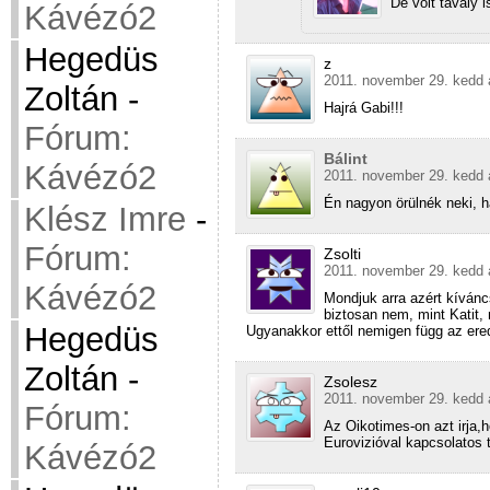
De volt tavaly 
Kávézó2
Hegedüs
z
2011. november 29. kedd 
Zoltán
-
Hajrá Gabi!!!
Fórum:
Bálint
Kávézó2
2011. november 29. kedd 
Én nagyon örülnék neki, h
Klész Imre
-
Fórum:
Zsolti
2011. november 29. kedd 
Kávézó2
Mondjuk arra azért kívánc
biztosan nem, mint Katit
Hegedüs
Ugyanakkor ettől nemigen függ az er
Zoltán
-
Zsolesz
2011. november 29. kedd 
Fórum:
Az Oikotimes-on azt irja,
Eurovizióval kapcsolatos t
Kávézó2