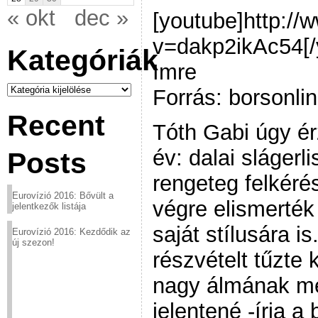
« okt
dec »
[youtube]http:/
v=dakp2ikAc54[/
Kategóriák
Imre
Kategóriák
Forrás: borsonli
Recent
Tóth Gabi úgy ér
év: dalai slágerl
Posts
rengeteg felkéré
Eurovízió 2016: Bővült a
végre elismerték 
jelentkezők listája
saját stílusára i
Eurovízió 2016: Kezdődik az
új szezon!
részvételt tűzte 
nagy álmának me
jelentené -írja a