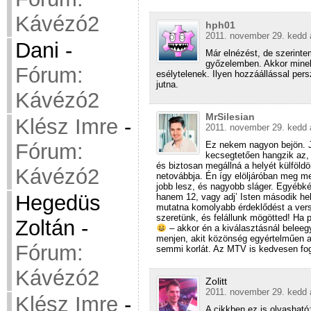
Kávézó2
hph01
2011. november 29. kedd 
Dani
-
Már elnézést, de szerinte
győzelemben. Akkor minek 
Fórum:
esélytelenek. Ilyen hozzáállással pe
jutna.
Kávézó2
MrSilesian
Klész Imre
-
2011. november 29. kedd 
Fórum:
Ez nekem nagyon bejön. J
kecsegtetően hangzik az,
és biztosan megállná a helyét külföld
Kávézó2
netovábbja. Én így elöljáróban meg me
jobb lesz, és nagyobb sláger. Egyébké
Hegedüs
hanem 12, vagy adj’ Isten második he
mutatna komolyabb érdeklődést a vers
szeretünk, és felállunk mögötted! Ha p
Zoltán
-
– akkor én a kiválasztásnál belee
menjen, akit közönség egyértelműen a
Fórum:
semmi korlát. Az MTV is kedvesen fo
Kávézó2
Zolitt
2011. november 29. kedd 
Klész Imre
-
A cikkben ez is olvasható