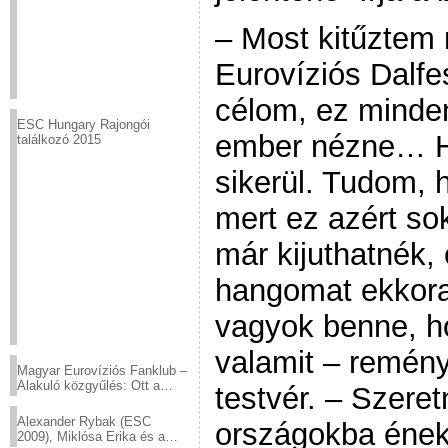
– Most kitűztem
Eurovíziós Dalfe
célom, ez minde
ESC Hungary Rajongói
ember nézne… H
találkozó 2015
sikerül. Tudom,
mert ez azért so
már kijuthatnék,
hangomat ekkora
vagyok benne, ho
valamit – remény
Magyar Eurovíziós Fanklub –
Alakuló közgyűlés: Ott a
testvér. – Szeret
helyed!
Alexander Rybak (ESC
országokba éneke
2009), Miklósa Erika és a