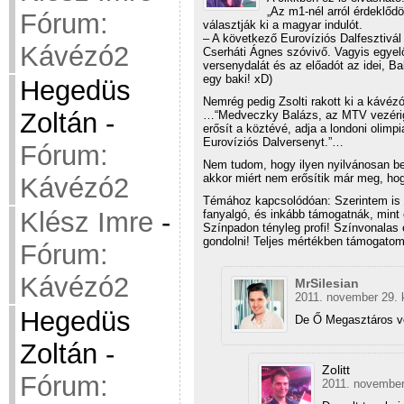
„Az m1-nél arról érdeklőd
Fórum:
választják ki a magyar indulót.
– A következő Eurovíziós Dalfesztivál 
Kávézó2
Cserháti Ágnes szóvivő. Vagyis egyel
versenydalát és az előadót az idei, B
egy baki! xD)
Hegedüs
Nemrég pedig Zsolti rakott ki a kávézó
Zoltán
-
…“Medveczky Balázs, az MTV vezériga
erősít a köztévé, adja a londoni olimpi
Eurovíziós Dalversenyt.”…
Fórum:
Nem tudom, hogy ilyen nyilvánosan bes
akkor miért nem erősítik már meg, hogy
Kávézó2
Témához kapcsolódóan: Szerintem is 
Klész Imre
-
fanyalgó, és inkább támogatnák, mint 
Színpadon tényleg profi! Színvonalas 
gondolni! Teljes mértékben támogatom
Fórum:
Kávézó2
MrSilesian
2011. november 29. 
Hegedüs
De Ő Megasztáros 
Zoltán
-
Zolitt
Fórum:
2011. november