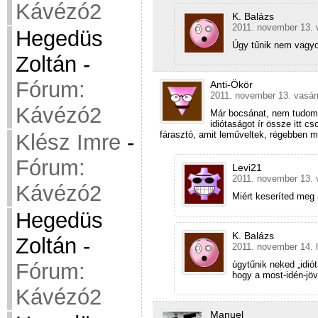
Kávézó2
K. Balázs
2011. november 13. 
Hegedüs
Úgy tűnik nem vagyo
Zoltán
-
Fórum:
Anti-Ökör
2011. november 13. vasár
Kávézó2
Már bocsánat, nem tudom 
idiótaságot ír össze itt
fárasztó, amit leműveltek, régebben 
Klész Imre
-
Fórum:
Levi21
2011. november 13. 
Kávézó2
Miért keseríted meg
Hegedüs
K. Balázs
Zoltán
-
2011. november 14. h
Fórum:
úgytűnik neked „idi
hogy a most-idén-jö
Kávézó2
Manuel