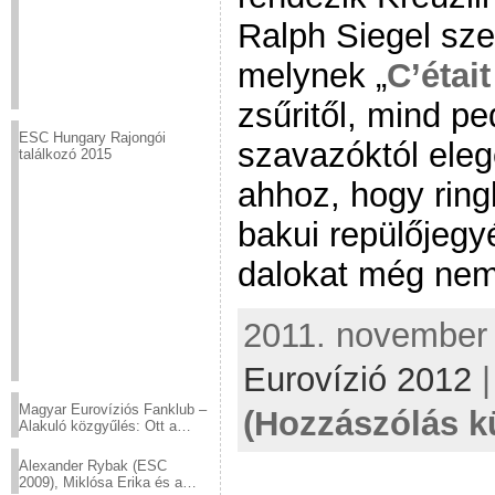
Ralph Siegel sze
melynek „
C’étai
zsűritől, mind pe
ESC Hungary Rajongói
szavazóktól eleg
találkozó 2015
ahhoz, hogy ring
bakui repülőjegyé
dalokat még nem 
2011. november 1
Eurovízió 2012
Magyar Eurovíziós Fanklub –
(Hozzászólás k
Alakuló közgyűlés: Ott a
helyed!
Alexander Rybak (ESC
2009), Miklósa Erika és a