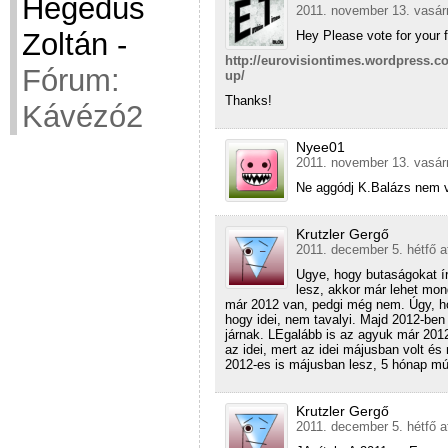
Hegedüs
2011. november 13. vasár
Zoltán
-
Hey Please vote for your f
http://eurovisiontimes.wordpress.com
Fórum:
up/
Thanks!
Kávézó2
Nyee01
2011. november 13. vasár
Ne aggódj K.Balázs nem
Krutzler Gergő
2011. december 5. hétfő a
Ugye, hogy butaságokat ír
lesz, akkor már lehet mon
már 2012 van, pedgi még nem. Úgy, h
hogy idei, nem tavalyi. Majd 2012-ben
járnak. LEgalább is az agyuk már 2012
az idei, mert az idei májusban volt é
2012-es is májusban lesz, 5 hónap múl
Krutzler Gergő
2011. december 5. hétfő a