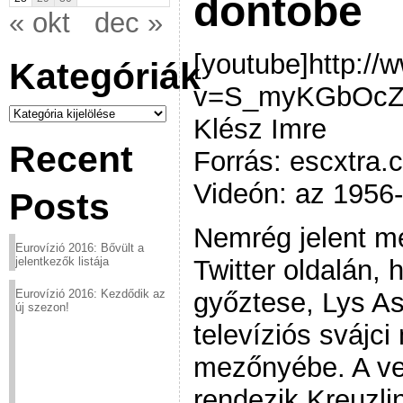
döntőbe
« okt
dec »
[youtube]http:/
Kategóriák
v=S_myKGbOcZ8[
Kategóriák
Klész Imre
Recent
Forrás: escxtra.
Videón: az 1956-
Posts
Nemrég jelent me
Eurovízió 2016: Bővült a
Twitter oldalán, 
jelentkezők listája
győztese, Lys Ass
Eurovízió 2016: Kezdődik az
új szezon!
televíziós svájci
mezőnyébe. A ve
rendezik Kreuzli