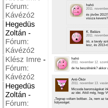
Fórum:
hahó
2011. november
Kávézó2
és jövőre 2013?
vissza keverni?
Hegedüs
Zoltán
-
K. Balázs
2011. november
Fórum:
öö, a tavaly az
lesz, és 2013-
Kávézó2
Klész Imre
-
hahó
2011. november 12. szomb
Fórum:
de ha beszélnénk? akkor a
Kávézó2
Anti-Ökör
2011. november 13. vasár
Hegedüs
Micsoda baromságokat írk
Zoltán
-
az idei. Attól még, hogy 
„Tegnap voltam boltban. Ja, nem az tav
Fórum:
hülyeséget.