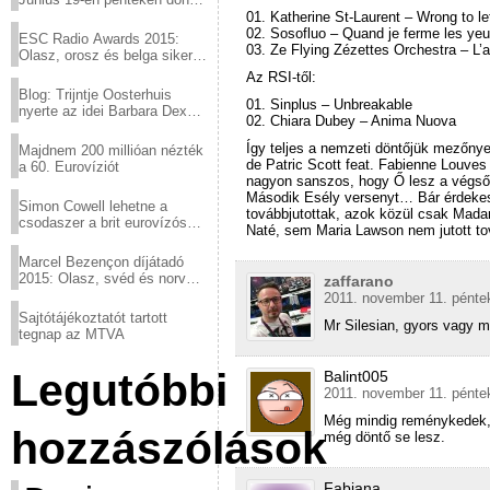
a sör fővárosából!
01. Katherine St-Laurent – Wrong to le
02. Sosofluo – Quand je ferme les ye
ESC Radio Awards 2015:
03. Ze Flying Zézettes Orchestra – L’a
Olasz, orosz és belga siker,
a svédek kimaradtak
Az RSI-től:
Blog: Trijntje Oosterhuis
01. Sinplus – Unbreakable
nyerte az idei Barbara Dex
02. Chiara Dubey – Anima Nuova
díjat
Így teljes a nemzeti döntőjük mezőny
Majdnem 200 millióan nézték
de Patric Scott feat. Fabienne Louves
a 60. Eurovíziót
nagyon sanszos, hogy Ő lesz a végső
Második Esély versenyt… Bár érdekes,
Simon Cowell lehetne a
továbbjutottak, azok közül csak Mad
csodaszer a brit eurovízós
Naté, sem Maria Lawson nem jutott t
kudarcok ellen
Marcel Bezençon díjátadó
2015: Olasz, svéd és norvég
zaffarano
győzelem
2011. november 11. pénte
Sajtótájékoztatót tartott
Mr Silesian, gyors vagy mi
tegnap az MTVA
Legutóbbi
Balint005
2011. november 11. pénte
Még mindig reménykedek, 
hozzászólások
még döntő se lesz.
Fabiana