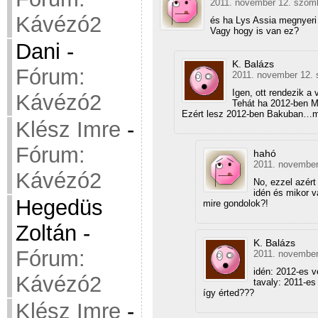
2011. november 12. szomb
Kávézó2
és ha Lys Assia megnyeri
Vagy hogy is van ez?
Dani
-
K. Balázs
Fórum:
2011. november 12. 
Igen, ott rendezik a
Kávézó2
Tehát ha 2012-ben M
Ezért lesz 2012-ben Bakuban…mi
Klész Imre
-
Fórum:
hahó
2011. november
Kávézó2
No, ezzel azért
idén és mikor v
Hegedüs
mire gondolok?!
Zoltán
-
K. Balázs
Fórum:
2011. november
idén: 2012-es 
Kávézó2
tavaly: 2011-es
így érted???
Klész Imre
-