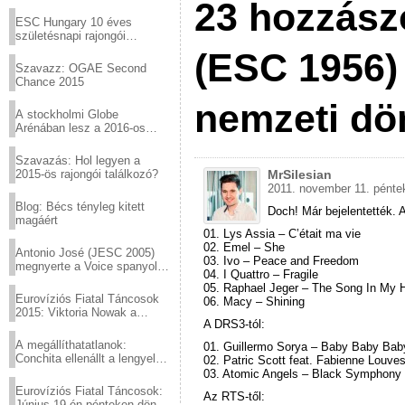
23 hozzász
Virtuózok tehetségkutató
sztárjai a Margitszigeten
ESC Hungary 10 éves
születésnapi rajongói
találkozó
(ESC 1956) 
Szavazz: OGAE Second
Chance 2015
nemzeti dö
A stockholmi Globe
Arénában lesz a 2016-os
Eurovízió
Szavazás: Hol legyen a
2015-ös rajongói találkozó?
MrSilesian
2011. november 11. pénte
Blog: Bécs tényleg kitett
Doch! Már bejelentették. A
magáért
01. Lys Assia – C’était ma vie
02. Emel – She
Antonio José (JESC 2005)
03. Ivo – Peace and Freedom
megnyerte a Voice spanyol
04. I Quattro – Fragile
verzióját
05. Raphael Jeger – The Song In My 
Eurovíziós Fiatal Táncosok
06. Macy – Shining
2015: Viktoria Nowak a
A DRS3-tól:
győztes Lengyelországból
A megállíthatatlanok:
01. Guillermo Sorya – Baby Baby Bab
Conchita ellenállt a lengyel
02. Patric Scott feat. Fabienne Louve
konzervatív nyomásnak
03. Atomic Angels – Black Symphony
Eurovíziós Fiatal Táncosok:
Az RTS-től:
Június 19-én pénteken döntő