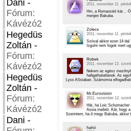
Dani
-
2011. november 11. pénte
Fórum:
Hm, a Romanzért kár… Örü
menjen Bakuba.
Kávézó2
Zolecs
Hegedüs
2011. november 11. pénte
Szóval akkor ezen 14 dal 
Zoltán
-
Izgulni nem fogok mert u
Fórum:
Robek
Kávézó2
2011. november 12. szomb
Nekem az egész mezőnybe
Hegedüs
hallgathatatlanok. Az eg
Lyss ASsiaban. Számomra elfogadható
Zoltán
-
Mr.Eurovision
Fórum:
2011. november 12. szomb
Hát, ha Loic Schumacher 
Kávézó2
Assia mellett. Kár, hogy a
Szerintem, ha ő megy Bakuba, akkor tu
Dani
-
hahó
Fórum: