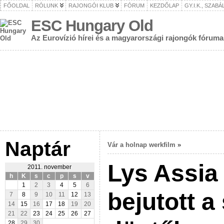
FŐOLDAL
RÓLUNK
RAJONGÓI KLUB
FÓRUM
KEZDŐLAP
GY.I.K., SZAB
ESC Hungary Old
Az Eurovízió hírei és a magyarországi rajongók fóruma
Naptár
Vár a holnap werkfilm
»
Lys Assia
2011. november
h
K
s
c
p
s
v
1
2
3
4
5
6
bejutott a
7
8
9
10
11
12
13
14
15
16
17
18
19
20
21
22
23
24
25
26
27
28
29
30