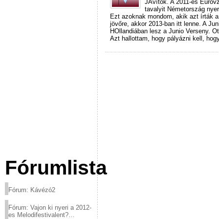
JAvítok. A 2011-es Eurovzi
tavalyit Németország nyer
Ezt azoknak mondom, akik azt írták a
jövőre, akkor 2013-ban itt lenne. A Ju
HOllandiában lesz a Junio Verseny. O
Azt hallottam, hogy pályázni kell, ho
Fórumlista
Fórum: Kávézó2
Fórum: Vajon ki nyeri a 2012-
es Melodifestivalent?