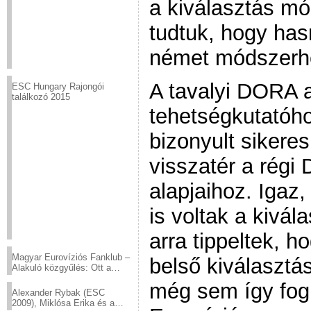
a kiválasztás mód
tudtuk, hogy has
német módszerh
A tavalyi DORA 
ESC Hungary Rajongói
találkozó 2015
tehetségkutatóho
bizonyult sikere
visszatér a rég
alapjaihoz. Igaz,
is voltak a kivál
arra tippeltek, h
Magyar Eurovíziós Fanklub –
belső kiválasztá
Alakuló közgyűlés: Ott a
helyed!
még sem így fog 
Alexander Rybak (ESC
2009), Miklósa Erika és a