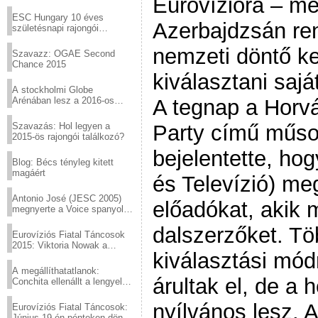
Eurovízióra – me
Virtuózok tehetségkutató
sztárjai a Margitszigeten
ESC Hungary 10 éves
Azerbajdzsán re
születésnapi rajongói
találkozó
nemzeti döntő ke
Szavazz: OGAE Second
Chance 2015
kiválasztani sajá
A stockholmi Globe
Arénában lesz a 2016-os
A tegnap a Horvá
Eurovízió
Szavazás: Hol legyen a
Party című műsor
2015-ös rajongói találkozó?
bejelentette, ho
Blog: Bécs tényleg kitett
magáért
és Televízió) me
Antonio José (JESC 2005)
előadókat, akik 
megnyerte a Voice spanyol
verzióját
dalszerzőket. Töb
Eurovíziós Fiatal Táncosok
2015: Viktoria Nowak a
kiválasztási mód
győztes Lengyelországból
A megállíthatatlanok:
árultak el, de a
Conchita ellenállt a lengyel
konzervatív nyomásnak
nyílvános lesz. 
Eurovíziós Fiatal Táncosok:
Június 19-én pénteken döntő