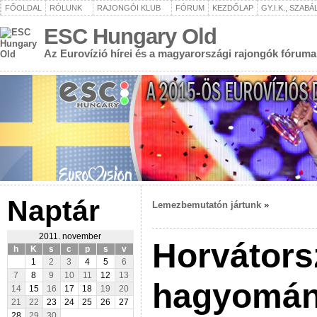
FŐOLDAL
RÓLUNK
RAJONGÓI KLUB
FÓRUM
KEZDŐLAP
GY.I.K., SZAB
ESC Hungary Old
Az Eurovízió hírei és a magyarországi rajongók fóruma
Naptár
Lemezbemutatón jártunk
»
2011. november
Horvátors
h
K
s
c
p
s
v
1
2
3
4
5
6
7
8
9
10
11
12
13
hagyomán
14
15
16
17
18
19
20
21
22
23
24
25
26
27
28
29
30