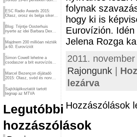
a sör fővárosából!
folynak szavazás
ESC Radio Awards 2015:
Olasz, orosz és belga siker,
hogy ki is képvis
a svédek kimaradtak
Blog: Trijntje Oosterhuis
Eurovízión. Idé
nyerte az idei Barbara Dex
díjat
Jelena Rozga ka
Majdnem 200 millióan nézték
a 60. Eurovíziót
2011. november 2
Simon Cowell lehetne a
csodaszer a brit eurovízós
kudarcok ellen
Rajongunk
|
Hoz
Marcel Bezençon díjátadó
2015: Olasz, svéd és norvég
lezárva
győzelem
Sajtótájékoztatót tartott
tegnap az MTVA
Hozzászólások l
Legutóbbi
hozzászólások