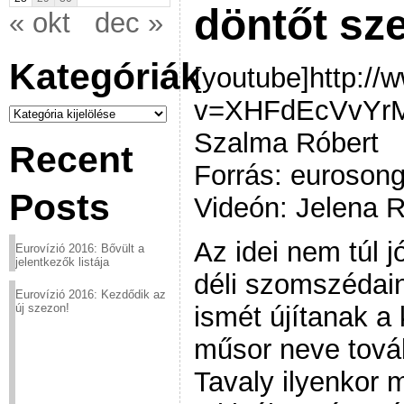
döntőt sz
« okt
dec »
Kategóriák
[youtube]http:/
v=XHFdEcVvYrM[
Kategóriák
Szalma Róbert
Recent
Forrás: eurosong
Posts
Videón: Jelena 
Az idei nem túl 
Eurovízió 2016: Bővült a
jelentkezők listája
déli szomszédain
Eurovízió 2016: Kezdődik az
ismét újítanak a
új szezon!
műsor neve tová
Tavaly ilyenkor 