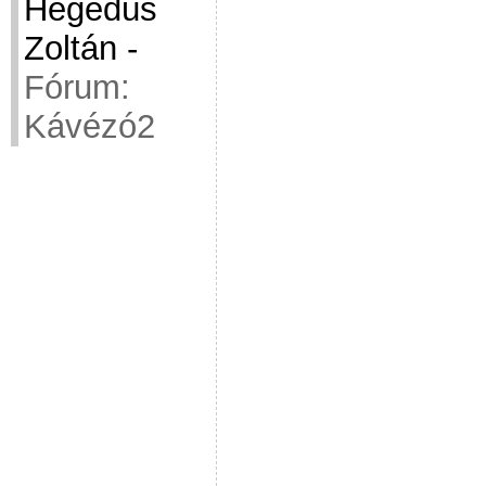
Hegedüs
Zoltán
-
Fórum:
Kávézó2