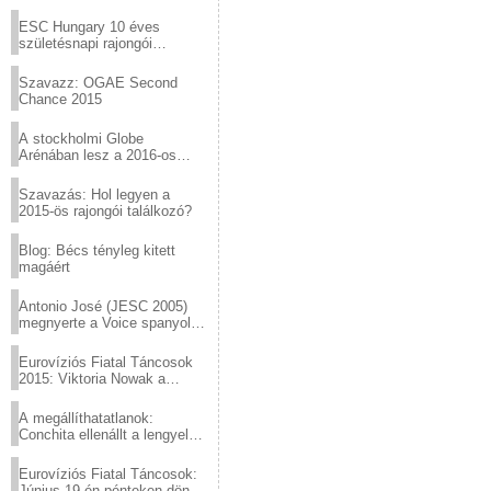
Virtuózok tehetségkutató
sztárjai a Margitszigeten
ESC Hungary 10 éves
születésnapi rajongói
találkozó
Szavazz: OGAE Second
Chance 2015
A stockholmi Globe
Arénában lesz a 2016-os
Eurovízió
Szavazás: Hol legyen a
2015-ös rajongói találkozó?
Blog: Bécs tényleg kitett
magáért
Antonio José (JESC 2005)
megnyerte a Voice spanyol
verzióját
Eurovíziós Fiatal Táncosok
2015: Viktoria Nowak a
győztes Lengyelországból
A megállíthatatlanok:
Conchita ellenállt a lengyel
konzervatív nyomásnak
Eurovíziós Fiatal Táncosok:
Június 19-én pénteken döntő