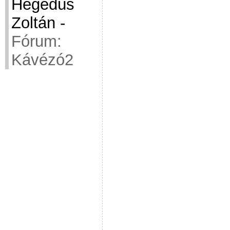
Hegedüs
Zoltán
-
Fórum:
Kávézó2