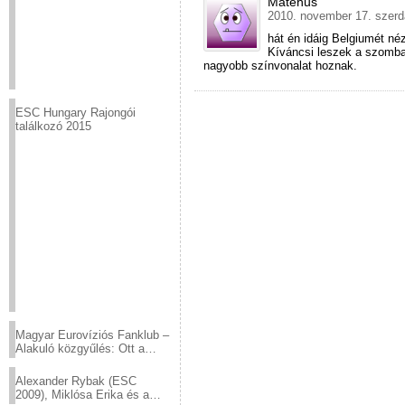
Matehus
2010. november 17. szerd
hát én idáig Belgiumét n
Kíváncsi leszek a szomba
nagyobb színvonalat hoznak.
ESC Hungary Rajongói
találkozó 2015
Magyar Eurovíziós Fanklub –
Alakuló közgyűlés: Ott a
helyed!
Alexander Rybak (ESC
2009), Miklósa Erika és a