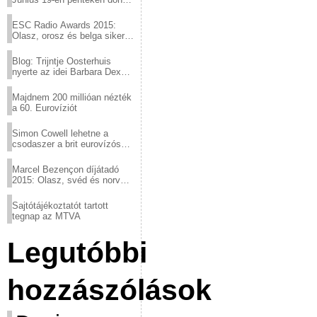
a sör fővárosából!
ESC Radio Awards 2015:
Olasz, orosz és belga siker,
a svédek kimaradtak
Blog: Trijntje Oosterhuis
nyerte az idei Barbara Dex
díjat
Majdnem 200 millióan nézték
a 60. Eurovíziót
Simon Cowell lehetne a
csodaszer a brit eurovízós
kudarcok ellen
Marcel Bezençon díjátadó
2015: Olasz, svéd és norvég
győzelem
Sajtótájékoztatót tartott
tegnap az MTVA
Legutóbbi
hozzászólások