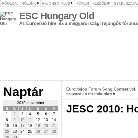
FŐOLDAL
RÓLUNK
RAJONGÓI KLUB
FÓRUM
KEZDŐLAP
GY.I.K., SZAB
ESC Hungary Old
Az Eurovízió hírei és a magyarországi rajongók fóruma
Naptár
Eurovision Forum Song Contest vol. 
szavazás a mi dalainkra
»
2010. november
JESC 2010: Ho
h
K
s
c
p
s
v
1
2
3
4
5
6
7
8
9
10
11
12
13
14
15
16
17
18
19
20
21
22
23
24
25
26
27
28
29
30