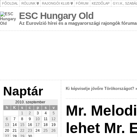
FŐOLDAL
RÓLUNK
RAJONGÓI KLUB
FÓRUM
KEZDŐLAP
GY.I.K., SZAB
ESC Hungary Old
Az Eurovízió hírei és a magyarországi rajongók fóruma
Naptár
Ki képviselje jövőre Törökországot?
2010. szeptember
Mr. Melodi
h
K
s
c
p
s
v
1
2
3
4
5
6
7
8
9
10
11
12
lehet Mr. 
13
14
15
16
17
18
19
20
21
22
23
24
25
26
27
28
29
30