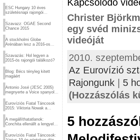
Kapcsolódó vide
Virtuózok tehetségkutató
sztárjai a Margitszigeten
ESC Hungary 10 éves
születésnapi rajongói
Christer Björk
találkozó
Szavazz: OGAE Second
egy svéd minizs
Chance 2015
videóját
A stockholmi Globe
Arénában lesz a 2016-os
Eurovízió
2010. szeptember
Szavazás: Hol legyen a
2015-ös rajongói találkozó?
Az Eurovízió szt
Blog: Bécs tényleg kitett
magáért
Rajongunk
|
5 h
Antonio José (JESC 2005)
(Hozzászólás k
megnyerte a Voice spanyol
verzióját
Eurovíziós Fiatal Táncosok
2015: Viktoria Nowak a
győztes Lengyelországból
5 hozzászó
A megállíthatatlanok:
Conchita ellenállt a lengyel
konzervatív nyomásnak
Melodifesti
Eurovíziós Fiatal Táncosok:
Június 19-én pénteken döntő