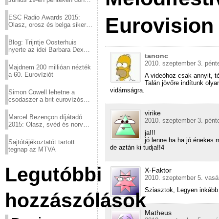
a sör fővárosából!
Eurovision
ESC Radio Awards 2015:
Olasz, orosz és belga siker,
a svédek kimaradtak
Blog: Trijntje Oosterhuis
nyerte az idei Barbara Dex
tanonc
díjat
2010. szeptember 3. pént
Majdnem 200 millióan nézték
a 60. Eurovíziót
A videóhoz csak annyit, t
Talán jövőre indítunk oly
vidámságra.
Simon Cowell lehetne a
csodaszer a brit eurovízós
kudarcok ellen
virike
Marcel Bezençon díjátadó
2010. szeptember 3. pént
2015: Olasz, svéd és norvég
győzelem
ja!!!
jó lenne ha ha jó énekes m
Sajtótájékoztatót tartott
de aztán ki tudja!!4
tegnap az MTVA
Legutóbbi
X-Faktor
2010. szeptember 5. vasá
Sziasztok, Legyen inkább
hozzászólások
Matheus