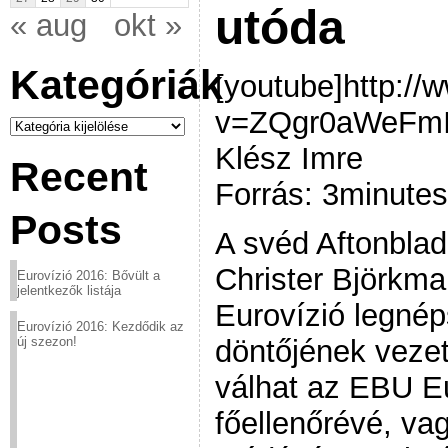
utóda
« aug
okt »
Kategóriák
[youtube]http:/
v=ZQgr0aWeFmI[
Kategóriák
Klész Imre
Recent
Forrás: 3minute
Posts
A svéd Aftonblade
Christer Björkma
Eurovízió 2016: Bővült a
jelentkezők listája
Eurovízió legné
Eurovízió 2016: Kezdődik az
döntőjének vezet
új szezon!
válhat az EBU Eu
főellenőrévé, va