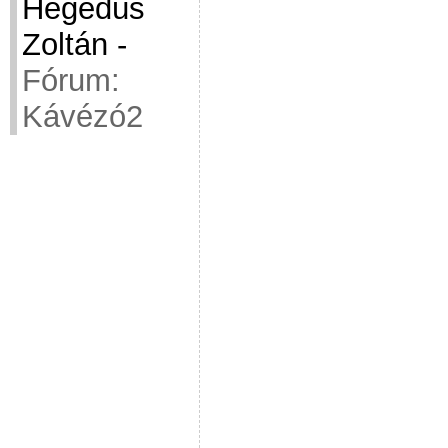
Hegedüs
Zoltán
-
Fórum:
Kávézó2