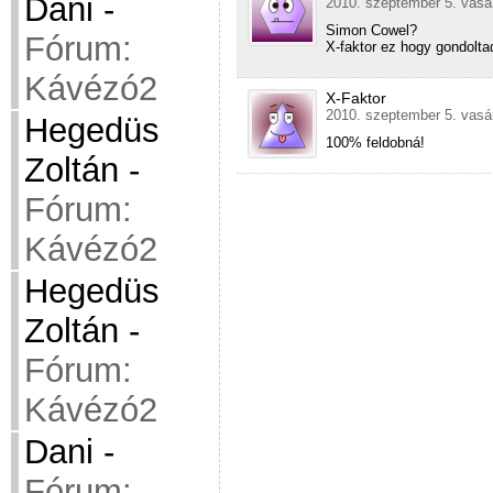
Dani
-
2010. szeptember 5. vasá
Simon Cowel?
Fórum:
X-faktor ez hogy gondolta
Kávézó2
X-Faktor
2010. szeptember 5. vasá
Hegedüs
100% feldobná!
Zoltán
-
Fórum:
Kávézó2
Hegedüs
Zoltán
-
Fórum:
Kávézó2
Dani
-
Fórum: