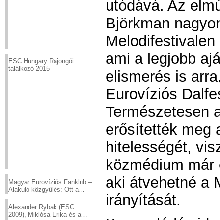
utódává. Az elmú
Björkman nagyon 
Melodifestivalen
ami a legjobb aj
ESC Hungary Rajongói
találkozó 2015
elismerés is arr
Eurovíziós Dalfes
Természetesen 
erősítették meg 
hitelességét, vi
közmédium már ö
aki átvehetné a 
Magyar Eurovíziós Fanklub –
Alakuló közgyűlés: Ott a
irányítását.
helyed!
Alexander Rybak (ESC
2009), Miklósa Erika és a