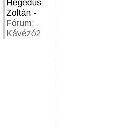
Hegedüs
Zoltán
-
Fórum:
Kávézó2