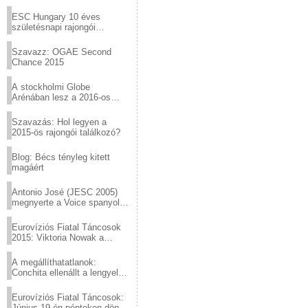
Virtuózok tehetségkutató
sztárjai a Margitszigeten
ESC Hungary 10 éves
születésnapi rajongói
találkozó
Szavazz: OGAE Second
Chance 2015
A stockholmi Globe
Arénában lesz a 2016-os
Eurovízió
Szavazás: Hol legyen a
2015-ös rajongói találkozó?
Blog: Bécs tényleg kitett
magáért
Antonio José (JESC 2005)
megnyerte a Voice spanyol
verzióját
Eurovíziós Fiatal Táncosok
2015: Viktoria Nowak a
győztes Lengyelországból
A megállíthatatlanok:
Conchita ellenállt a lengyel
konzervatív nyomásnak
Eurovíziós Fiatal Táncosok:
Június 19-én pénteken döntő