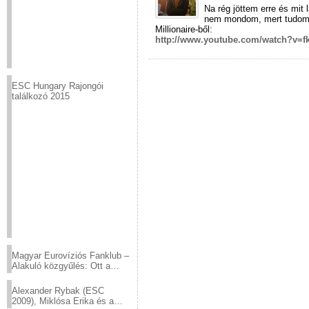
Na rég jöttem erre és mi
nem mondom, mert tudom,
Millionaire-ből:
http://www.youtube.com/watch?v=f
ESC Hungary Rajongói
találkozó 2015
Magyar Eurovíziós Fanklub –
Alakuló közgyűlés: Ott a
helyed!
Alexander Rybak (ESC
2009), Miklósa Erika és a