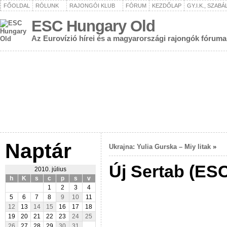
FŐOLDAL
RÓLUNK
RAJONGÓI KLUB
FÓRUM
KEZDŐLAP
GY.I.K., SZAB
ESC Hungary Old
Az Eurovízió hírei és a magyarországi rajongók fóruma
Naptár
Ukrajna: Yulia Gurska – Miy litak
»
Új Sertab (ES
2010. július
h
K
s
c
p
s
v
1
2
3
4
5
6
7
8
9
10
11
12
13
14
15
16
17
18
19
20
21
22
23
24
25
26
27
28
29
30
31