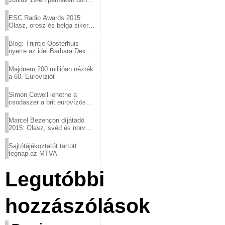
a sör fővárosából!
ESC Radio Awards 2015:
Olasz, orosz és belga siker,
a svédek kimaradtak
Blog: Trijntje Oosterhuis
nyerte az idei Barbara Dex
díjat
Majdnem 200 millióan nézték
a 60. Eurovíziót
Simon Cowell lehetne a
csodaszer a brit eurovízós
kudarcok ellen
Marcel Bezençon díjátadó
2015: Olasz, svéd és norvég
győzelem
Sajtótájékoztatót tartott
tegnap az MTVA
Legutóbbi
hozzászólások