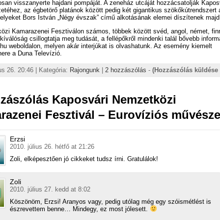
san visszanyerte hajdani pompáját. A zeneház utcáját hozzácsatolják Kapos
etéhez, az égbetörő platánok között pedig két gigantikus szökőkútrendszert 
elyeket Bors István „Négy évszak” című alkotásának elemei díszítenek majd
özi Kamarazenei Fesztiválon számos, többek között svéd, angol, német, fin
 kíválóság csillogtatja meg tudását, a fellépőkről mindenki talál bővebb inform
hu weboldalon, melyen akár interjúkat is olvashatunk. Az esemény kiemelt
ere a Duna Televízió.
ius 26. 20:46 | Kategória:
Rajongunk
|
2 hozzászólás
-
(Hozzászólás küldése 
zzászólás Kaposvári Nemzetközi
azenei Fesztivál – Eurovíziós művésze
Erzsi
2010. július 26. hétfő at 21:26
Zoli, elképesztően jó cikkeket tudsz írni. Gratulálok!
Zoli
2010. július 27. kedd at 8:02
Köszönöm, Erzsi! Aranyos vagy, pedig utólag még egy szóismétlést is
észrevettem benne… Mindegy, ez most jólesett.