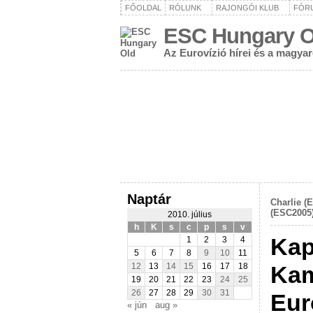
FŐOLDAL
RÓLUNK
RAJONGÓI KLUB
FÓR
ESC Hungary O
Az Eurovízió hírei és a magya
Naptár
Charlie (
(ESC2005)
2010. július
h
K
s
c
p
s
v
Kap
1
2
3
4
5
6
7
8
9
10
11
Kam
12
13
14
15
16
17
18
19
20
21
22
23
24
25
26
27
28
29
30
31
Eur
« jún
aug »