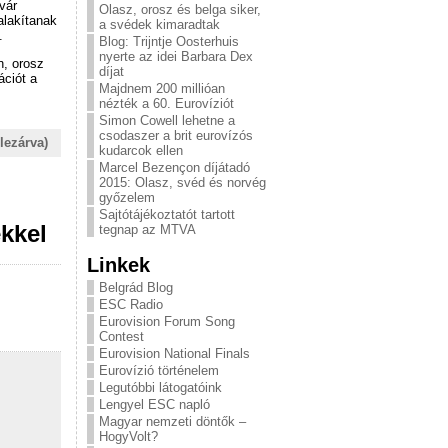
vár
Olasz, orosz és belga siker,
alakítanak
a svédek kimaradtak
.
Blog: Trijntje Oosterhuis
nyerte az idei Barbara Dex
n, orosz
díjat
ációt a
Majdnem 200 millióan
nézték a 60. Eurovíziót
Simon Cowell lehetne a
csodaszer a brit eurovízós
lezárva)
kudarcok ellen
Marcel Bezençon díjátadó
2015: Olasz, svéd és norvég
győzelem
Sajtótájékoztatót tartott
kkel
tegnap az MTVA
Linkek
Belgrád Blog
ESC Radio
Eurovision Forum Song
Contest
Eurovision National Finals
Eurovízió történelem
Legutóbbi látogatóink
Lengyel ESC napló
Magyar nemzeti döntők –
HogyVolt?