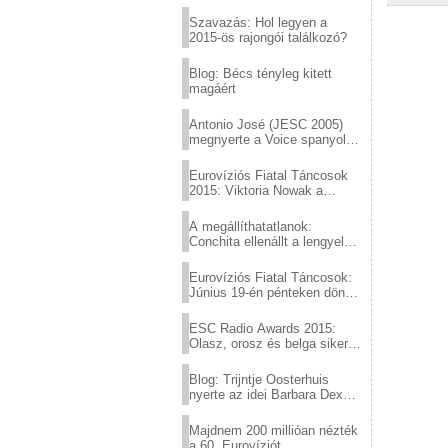
Eurovízió
Szavazás: Hol legyen a
2015-ös rajongói találkozó?
Blog: Bécs tényleg kitett
magáért
Antonio José (JESC 2005)
megnyerte a Voice spanyol
verzióját
Eurovíziós Fiatal Táncosok
2015: Viktoria Nowak a
győztes Lengyelországból
A megállíthatatlanok:
Conchita ellenállt a lengyel
konzervatív nyomásnak
Eurovíziós Fiatal Táncosok:
Június 19-én pénteken döntő
a sör fővárosából!
ESC Radio Awards 2015:
Olasz, orosz és belga siker,
a svédek kimaradtak
Blog: Trijntje Oosterhuis
nyerte az idei Barbara Dex
díjat
Majdnem 200 millióan nézték
a 60. Eurovíziót