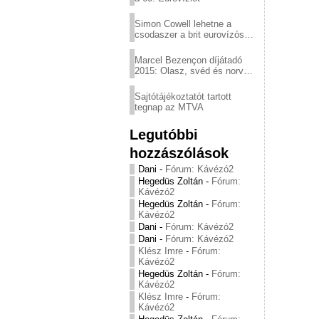
Simon Cowell lehetne a
csodaszer a brit eurovízós
kudarcok ellen
Marcel Bezençon díjátadó
2015: Olasz, svéd és norvég
győzelem
Sajtótájékoztatót tartott
tegnap az MTVA
Legutóbbi
hozzászólások
Dani
-
Fórum: Kávézó2
Hegedüs Zoltán
-
Fórum:
Kávézó2
Hegedüs Zoltán
-
Fórum:
Kávézó2
Dani
-
Fórum: Kávézó2
Dani
-
Fórum: Kávézó2
Klész Imre
-
Fórum:
Kávézó2
Hegedüs Zoltán
-
Fórum:
Kávézó2
Klész Imre
-
Fórum:
Kávézó2