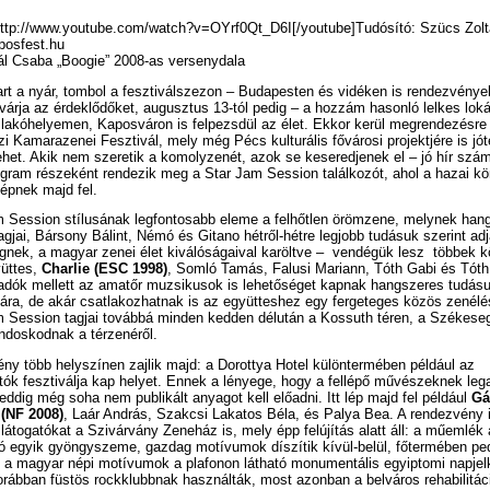
http://www.youtube.com/watch?v=OYrf0Qt_D6I[/youtube]Tudósító: Szücs Zol
posfest.hu
ál Csaba „Boogie” 2008-as versenydala
rt a nyár, tombol a fesztiválszezon – Budapesten és vidéken is rendezvénye
árja az érdeklődőket, augusztus 13-tól pedig – a hozzám hasonló lelkes loká
lakóhelyemen, Kaposváron is felpezsdül az élet. Ekkor kerül megrendezésre
 Kamarazenei Fesztivál, mely még Pécs kulturális fővárosi projektjére is jó
ehet. Akik nem szeretik a komolyzenét, azok se keseredjenek el – jó hír szá
ogram részeként rendezik meg a Star Jam Session találkozót, ahol a hazai k
 lépnek majd fel.
 Session stílusának legfontosabb eleme a felhőtlen örömzene, melynek hang
agjai, Bársony Bálint, Némó és Gitano hétről-hétre legjobb tudásuk szerint ad
nek, a magyar zenei élet kiválóságaival karöltve – vendégük lesz többek k
üttes,
Charlie (ESC 1998)
, Somló Tamás, Falusi Mariann, Tóth Gabi és Tóth 
őadók mellett az amatőr muzsikusok is lehetőséget kapnak hangszeres tudás
ra, de akár csatlakozhatnak is az együtteshez egy fergeteges közös zenélés
m Session tagjai továbbá minden kedden délután a Kossuth téren, a Székese
ndoskodnak a térzenéről.
ny több helyszínen zajlik majd: a Dorottya Hotel különtermében például az
k fesztiválja kap helyet. Ennek a lényege, hogy a fellépő művészeknek leg
eddig még soha nem publikált anyagot kell előadni. Itt lép majd fel például
Gá
(NF 2008)
, Laár András, Szakcsi Lakatos Béla, és Palya Bea. A rendezvény i
látogatókat a Szivárvány Zeneház is, mely épp felújítás alatt áll: a műemlék 
 egyik gyöngyszeme, gazdag motívumok díszítik kívül-belül, főtermében ped
 a magyar népi motívumok a plafonon látható monumentális egyiptomi napjel
orábban füstös rockklubbnak használták, most azonban a belváros rehabilitác