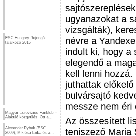
sajtószereplése
ugyanazokat a s
vizsgálták), ker
névre a Yandexe
ESC Hungary Rajongói
találkozó 2015
indult ki, hogy 
elegendő a magas
kell lenni hozzá
juthattak előkel
bulvársajtó kedv
messze nem éri e
Magyar Eurovíziós Fanklub –
Alakuló közgyűlés: Ott a
Az összesített li
helyed!
Alexander Rybak (ESC
teniszező Maria 
2009), Miklósa Erika és a