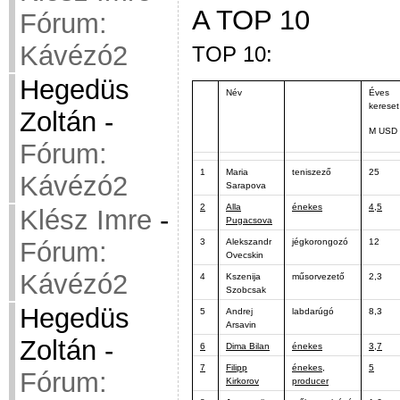
A TOP 10
Fórum:
Kávézó2
TOP 10:
Hegedüs
Név
Éves
kereset
Zoltán
-
M USD
Fórum:
1
Maria
teniszező
25
Kávézó2
Sarapova
2
Alla
énekes
4,5
Klész Imre
-
Pugacsova
Fórum:
3
Alekszandr
jégkorongozó
12
Ovecskin
Kávézó2
4
Kszenija
műsorvezető
2,3
Szobcsak
Hegedüs
5
Andrej
labdarúgó
8,3
Arsavin
Zoltán
-
6
Dima Bilan
énekes
3,7
7
Filipp
énekes,
5
Fórum:
Kirkorov
producer