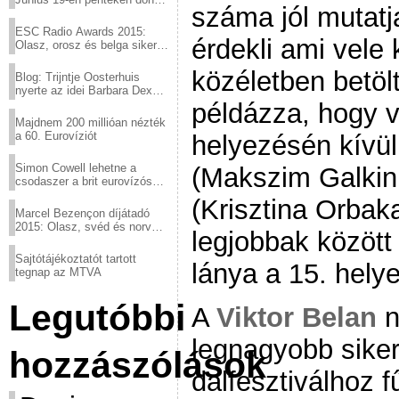
száma jól mutatj
a sör fővárosából!
ESC Radio Awards 2015:
érdekli ami vele
Olasz, orosz és belga siker,
a svédek kimaradtak
közéletben betölt
Blog: Trijntje Oosterhuis
nyerte az idei Barbara Dex
díjat
példázza, hogy vo
Majdnem 200 millióan nézték
a 60. Eurovíziót
helyezésén kívül 
Simon Cowell lehetne a
(Makszim Galkin
csodaszer a brit eurovízós
kudarcok ellen
(Krisztina Orbak
Marcel Bezençon díjátadó
2015: Olasz, svéd és norvég
legjobbak között 
győzelem
Sajtótájékoztatót tartott
lánya a 15. hely
tegnap az MTVA
Legutóbbi
A
Viktor Belan
n
legnagyobb siker
hozzászólások
dalfesztiválhoz 