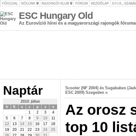
FŐOLDAL
RÓLUNK
RAJONGÓI KLUB
FÓRUM
KEZDŐLAP
GY.I.K., SZAB
ESC Hungary Old
Az Eurovízió hírei és a magyarországi rajongók fóruma
Naptár
Scooter (NF 2004) és Sugababes (Jad
ESC 2009) Szegeden
»
2010. július
Az orosz 
h
K
s
c
p
s
v
1
2
3
4
5
6
7
8
9
10
11
top 10 list
12
13
14
15
16
17
18
19
20
21
22
23
24
25
26
27
28
29
30
31