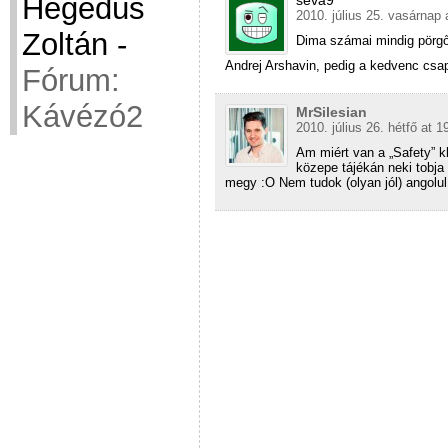
Hegedüs
seva9
2010. július 25. vasárnap 
Zoltán
-
Dima számai mindig pörgős
Andrej Arshavin, pedig a kedvenc csa
Fórum:
Kávézó2
MrSilesian
2010. július 26. hétfő at 1
Am miért van a „Safety” kl
közepe tájékán neki tobja 
megy :O Nem tudok (olyan jól) angolul