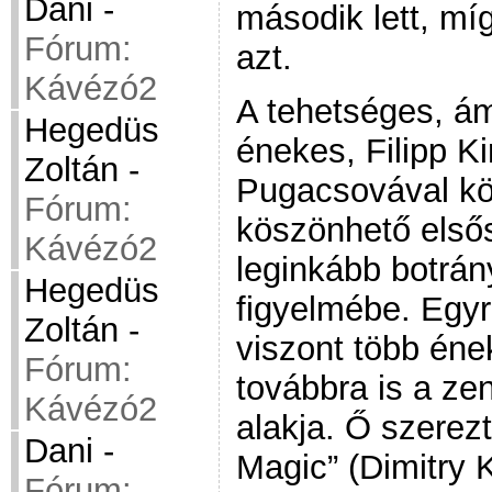
Dani
-
második lett, mí
Fórum:
azt.
Kávézó2
A tehetséges, ám
Hegedüs
énekes, Filipp Ki
Zoltán
-
Pugacsovával kö
Fórum:
köszönhető első
Kávézó2
leginkább botrány
Hegedüs
figyelmébe. Egyr
Zoltán
-
viszont több én
Fórum:
továbbra is a zen
Kávézó2
alakja. Ő szerez
Dani
-
Magic” (Dimitry
Fórum: