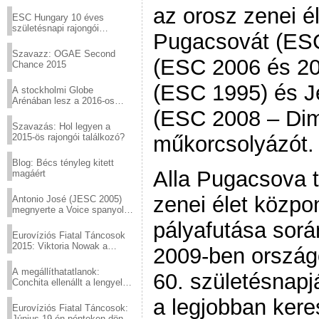
Virtuózok tehetségkutató
az orosz zenei é
sztárjai a Margitszigeten
ESC Hungary 10 éves
születésnapi rajongói
Pugacsovát (ESC
találkozó
Szavazz: OGAE Second
(ESC 2006 és 200
Chance 2015
(ESC 1995) és J
A stockholmi Globe
Arénában lesz a 2016-os
Eurovízió
(ESC 2008 – Dim
Szavazás: Hol legyen a
2015-ös rajongói találkozó?
műkorcsolyázót.
Blog: Bécs tényleg kitett
Alla Pugacsova t
magáért
zenei élet közpon
Antonio José (JESC 2005)
megnyerte a Voice spanyol
verzióját
pályafutása sorá
Eurovíziós Fiatal Táncosok
2015: Viktoria Nowak a
2009-ben ország
győztes Lengyelországból
A megállíthatatlanok:
60. születésnap
Conchita ellenállt a lengyel
konzervatív nyomásnak
a legjobban kere
Eurovíziós Fiatal Táncosok:
Június 19-én pénteken döntő