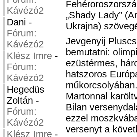
Fehéroroszország)
Kávézó2
„Shady Lady” (A
Dani
-
Ukrajna) szövegé
Fórum:
Jevgenyij Pluscs
Kávézó2
bemutatni: olimp
Klész Imre
-
ezüstérmes, hár
Fórum:
hatszoros Európa
Kávézó2
műkorcsolyában.
Hegedüs
Martonnal karölt
Zoltán
-
Bilan versenydal
Fórum:
ezzel moszkvába 
Kávézó2
versenyt a köve
Klész Imre
-