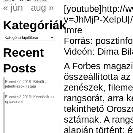
« jún
aug »
[youtube]http:/
v=JhMjP-XelpU[/
Kategóriák
Imre
Kategóriák
Forrás: posztinf
Recent
Videón: Dima Bil
A Forbes magazi
Posts
összeállította az
Eurovízió 2016: Bővült a
zenészek, filem
jelentkezők listája
rangsorát, arra k
Eurovízió 2016: Kezdődik az
új szezon!
tekinthető Oros
sztárnak. A ran
alapján történt: 