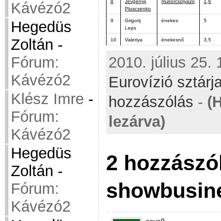
8
Jevgenyij
műkorcsolyázó
1,6
Kávézó2
Pluscsenko
9
Grigorij
énekes
5
Hegedüs
Leps
Zoltán
-
10
Valeriya
énekesnő
3,5
Fórum:
2010. július 25. 
Kávézó2
Eurovízió sztárj
Klész Imre
-
hozzászólás
-
(
Fórum:
lezárva)
Kávézó2
Hegedüs
2 hozzászó
Zoltán
-
showbusines
Fórum:
Kávézó2