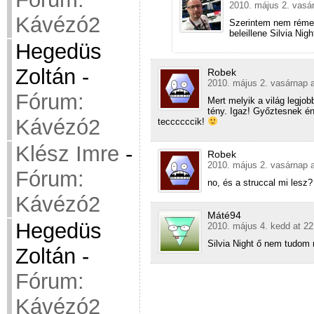
2010. május 2. vasá
Kávézó2
Szerintem nem rémes 
beleillene Silvia Ni
Hegedüs
Zoltán
-
Robek
2010. május 2. vasárnap a
Fórum:
Mert melyik a világ legjo
tény. Igaz! Győztesnek é
Kávézó2
teccccccik!
Klész Imre
-
Robek
2010. május 2. vasárnap a
Fórum:
no, és a struccal mi lesz?
Kávézó2
Máté94
Hegedüs
2010. május 4. kedd at 22
Silvia Night ő nem tudom 
Zoltán
-
Fórum:
Kávézó2