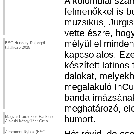
A kolumbiai szár
felmenőkkel is 
muzsikus, Jurgis
vette észre, hog
mélyül el minden
ESC Hungary Rajongói
találkozó 2015
kapcsolatos. Eze
készített latin
dalokat, melyek
megalakuló InCu
banda imázsának
meghatározó, ele
humort.
Magyar Eurovíziós Fanklub –
Alakuló közgyűlés: Ott a
helyed!
Hét rövid, de es
Alexander Rybak (ESC