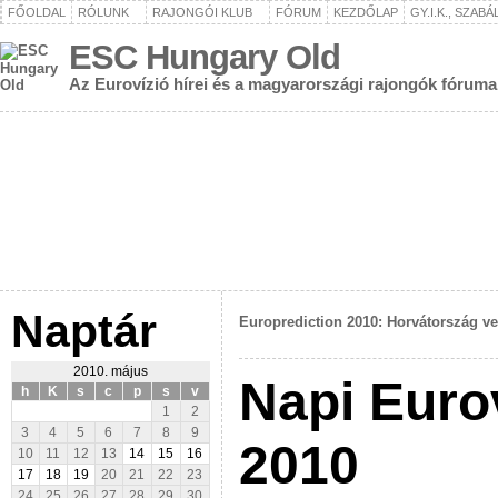
FŐOLDAL
RÓLUNK
RAJONGÓI KLUB
FÓRUM
KEZDŐLAP
GY.I.K., SZAB
ESC Hungary Old
Az Eurovízió hírei és a magyarországi rajongók fóruma
Naptár
Europrediction 2010: Horvátország ve
2010. május
Napi Eurov
h
K
s
c
p
s
v
1
2
3
4
5
6
7
8
9
2010
10
11
12
13
14
15
16
17
18
19
20
21
22
23
24
25
26
27
28
29
30