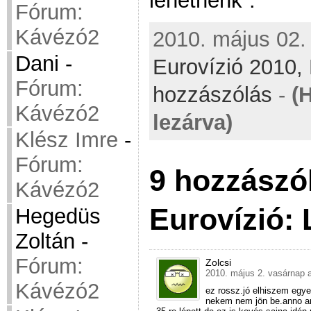
lehetnénk”.
Fórum:
Kávézó2
2010. május 02. 
Dani
-
Eurovízió 2010,
Fórum:
hozzászólás
-
(
Kávézó2
lezárva)
Klész Imre
-
Fórum:
9 hozzászó
Kávézó2
Eurovízió: 
Hegedüs
Zoltán
-
Fórum:
Zolcsi
2010. május 2. vasárnap a
Kávézó2
ez rossz.jó elhiszem egy
nekem nem jön be.anno ami