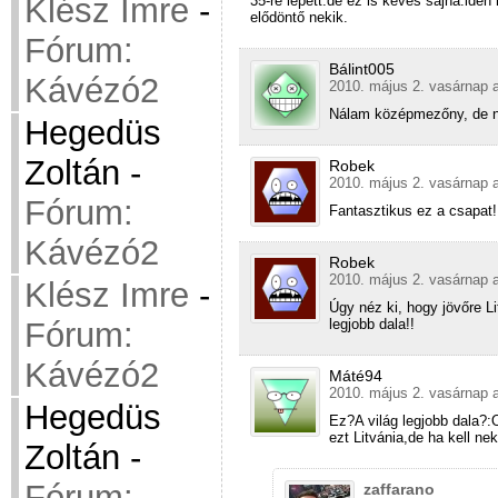
Klész Imre
-
35-re lépett.de ez is kevés sajna.idén
elődöntő nekik.
Fórum:
Bálint005
Kávézó2
2010. május 2. vasárnap a
Nálam középmezőny, de n
Hegedüs
Zoltán
-
Robek
2010. május 2. vasárnap a
Fórum:
Fantasztikus ez a csapat!
Kávézó2
Robek
2010. május 2. vasárnap a
Klész Imre
-
Úgy néz ki, hogy jövőre Li
legjobb dala!!
Fórum:
Kávézó2
Máté94
2010. május 2. vasárnap a
Hegedüs
Ez?A világ legjobb dala?:
ezt Litvánia,de ha kell ne
Zoltán
-
Fórum:
zaffarano