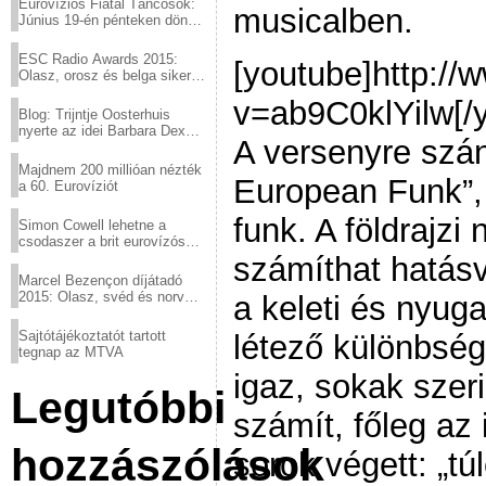
Eurovíziós Fiatal Táncosok:
musicalben.
Június 19-én pénteken döntő
a sör fővárosából!
ESC Radio Awards 2015:
[youtube]http:/
Olasz, orosz és belga siker,
a svédek kimaradtak
v=ab9C0klYilw[/y
Blog: Trijntje Oosterhuis
nyerte az idei Barbara Dex
A versenyre szá
díjat
Majdnem 200 millióan nézték
European Funk”, 
a 60. Eurovíziót
funk. A földrajzi
Simon Cowell lehetne a
csodaszer a brit eurovízós
kudarcok ellen
számíthat hatás
Marcel Bezençon díjátadó
2015: Olasz, svéd és norvég
a keleti és nyugat
győzelem
Sajtótájékoztatót tartott
létező különbség
tegnap az MTVA
igaz, sokak szeri
Legutóbbi
számít, főleg az
hozzászólások
sorok végett: „tú