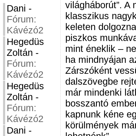
világháborút”. A
Dani
-
klasszikus nagyk
Fórum:
keleten dolgozna
Kávézó2
piszkos munkával
Hegedüs
mint éneklik – 
Zoltán
-
ha mindnyájan a
Fórum:
Zárszóként vessü
Kávézó2
dalszövegbe rejte
Hegedüs
már mindenki lát
Zoltán
-
bosszantó embe
Fórum:
kapnunk kéne egy
Kávézó2
körülmények márt
Dani
-