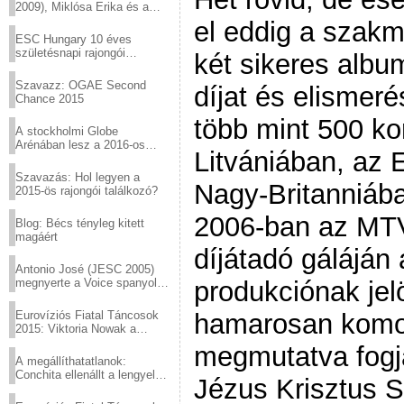
2009), Miklósa Erika és a
Virtuózok tehetségkutató
el eddig a szakm
sztárjai a Margitszigeten
ESC Hungary 10 éves
születésnapi rajongói
két sikeres albu
találkozó
Szavazz: OGAE Second
díjat és elismer
Chance 2015
több mint 500 ko
A stockholmi Globe
Arénában lesz a 2016-os
Litvániában, az 
Eurovízió
Szavazás: Hol legyen a
Nagy-Britanniáb
2015-ös rajongói találkozó?
2006-ban az MTV
Blog: Bécs tényleg kitett
magáért
díjátadó gáláján 
Antonio José (JESC 2005)
megnyerte a Voice spanyol
produkciónak jelö
verzióját
Eurovíziós Fiatal Táncosok
hamarosan komol
2015: Viktoria Nowak a
győztes Lengyelországból
megmutatva fogja
A megállíthatatlanok:
Conchita ellenállt a lengyel
Jézus Krisztus 
konzervatív nyomásnak