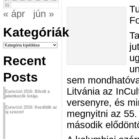
31
Tu
« ápr
jún »
Fo
Kategóriák
Ta
Kategóriák
ju
ug
Recent
u
Posts
sem mondhatóval
Litvánia az InCul
Eurovízió 2016: Bővült a
jelentkezők listája
versenyre, és mi
Eurovízió 2016: Kezdődik az
megnyitni az 55.
új szezon!
második elődöntő