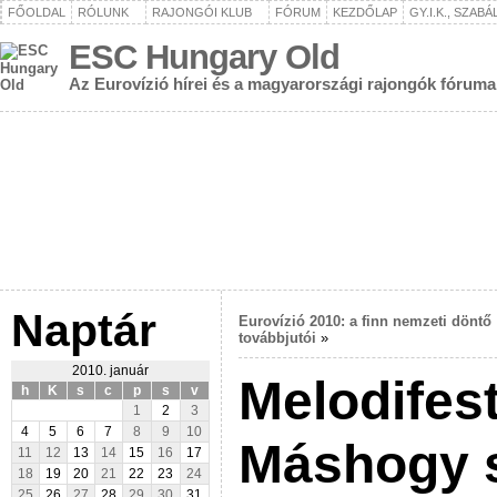
FŐOLDAL
RÓLUNK
RAJONGÓI KLUB
FÓRUM
KEZDŐLAP
GY.I.K., SZAB
ESC Hungary Old
Az Eurovízió hírei és a magyarországi rajongók fóruma
Naptár
Eurovízió 2010: a finn nemzeti döntő
továbbjutói
»
2010. január
Melodifest
h
K
s
c
p
s
v
1
2
3
4
5
6
7
8
9
10
Máshogy 
11
12
13
14
15
16
17
18
19
20
21
22
23
24
25
26
27
28
29
30
31