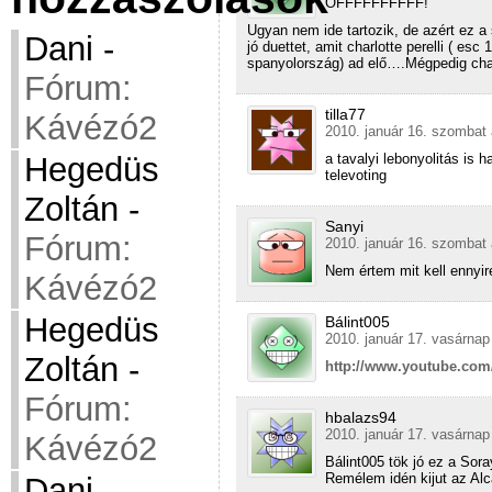
OFFFFFFFFFF!
Ugyan nem ide tartozik, de azért ez a
Dani
-
jó duettet, amit charlotte perelli ( e
spanyolország) ad elő….Mégpedig char
Fórum:
tilla77
Kávézó2
2010. január 16. szombat 
a tavalyi lebonyolitás is 
Hegedüs
televoting
Zoltán
-
Sanyi
Fórum:
2010. január 16. szombat 
Nem értem mit kell ennyire
Kávézó2
Hegedüs
Bálint005
2010. január 17. vasárnap
Zoltán
-
http://www.youtube.co
Fórum:
hbalazs94
2010. január 17. vasárnap
Kávézó2
Bálint005 tök jó ez a Sora
Remélem idén kijut az Al
Dani
-