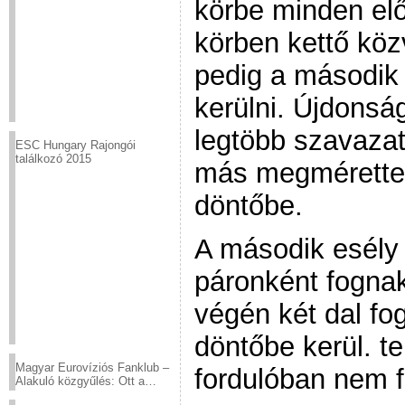
körbe minden el
körben kettő köz
pedig a második 
kerülni. Újdonsá
legtöbb szavazat
ESC Hungary Rajongói
találkozó 2015
más megmérettet
döntőbe.
A második esély 
páronként fogna
végén két dal fo
döntőbe kerül. t
Magyar Eurovíziós Fanklub –
fordulóban nem 
Alakuló közgyűlés: Ott a
helyed!