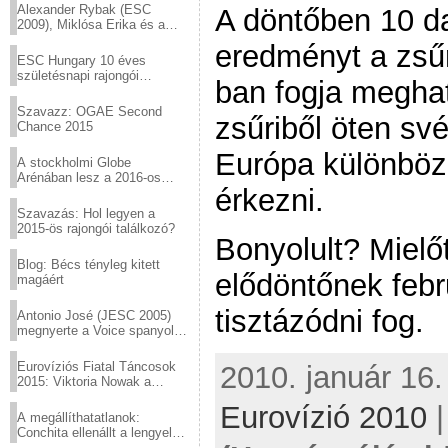
Alexander Rybak (ESC
A döntőben 10 da
2009), Miklósa Erika és a
Virtuózok tehetségkutató
eredményt a zsűr
sztárjai a Margitszigeten
ESC Hungary 10 éves
születésnapi rajongói
ban fogja meghat
találkozó
Szavazz: OGAE Second
zsűriből öten sv
Chance 2015
Európa különböz
A stockholmi Globe
Arénában lesz a 2016-os
érkezni.
Eurovízió
Szavazás: Hol legyen a
2015-ös rajongói találkozó?
Bonyolult? Mielő
Blog: Bécs tényleg kitett
elődöntőnek febr
magáért
tisztázódni fog.
Antonio José (JESC 2005)
megnyerte a Voice spanyol
verzióját
Eurovíziós Fiatal Táncosok
2010. január 16.
2015: Viktoria Nowak a
győztes Lengyelországból
Eurovízió 2010
A megállíthatatlanok:
Conchita ellenállt a lengyel
konzervatív nyomásnak