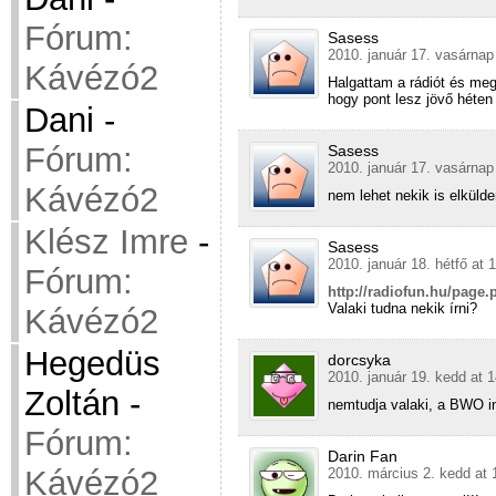
Fórum:
Sasess
2010. január 17. vasárnap
Kávézó2
Halgattam a rádiót és meg
hogy pont lesz jövő héten 
Dani
-
Fórum:
Sasess
2010. január 17. vasárnap
Kávézó2
nem lehet nekik is elkülden
Klész Imre
-
Sasess
2010. január 18. hétfő at 
Fórum:
http://radiofun.hu/page
Valaki tudna nekik írni?
Kávézó2
Hegedüs
dorcsyka
2010. január 19. kedd at 
Zoltán
-
nemtudja valaki, a BWO i
Fórum:
Darin Fan
Kávézó2
2010. március 2. kedd at 