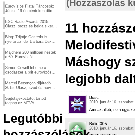
(Hozzászólás k
Eurovíziós Fiatal Táncosok:
Június 19-én pénteken döntő
a sör fővárosából!
ESC Radio Awards 2015:
11 hozzász
Olasz, orosz és belga siker,
a svédek kimaradtak
Blog: Trijntje Oosterhuis
Melodifesti
nyerte az idei Barbara Dex
díjat
Majdnem 200 millióan nézték
Máshogy s
a 60. Eurovíziót
Simon Cowell lehetne a
csodaszer a brit eurovízós
legjobb dal
kudarcok ellen
Marcel Bezençon díjátadó
2015: Olasz, svéd és norvég
győzelem
Besc
Sajtótájékoztatót tartott
2010. január 16. szombat 
tegnap az MTVA
Ami azt illeti, nem egysz
Legutóbbi
Bálint005
2010. január 16. szombat 
hozzászólások