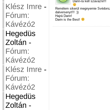
Darin-ra kell szavazni!!!
Klész Imre
-
Remélem sikerül megnyernie Svédorsz
dalversenyt!!! :))
Fórum:
Hajrá Darin!
Darin is the Best!
Kávézó2
Hegedüs
Zoltán
-
Fórum:
Kávézó2
Klész Imre
-
Fórum:
Kávézó2
Hegedüs
Zoltán
-