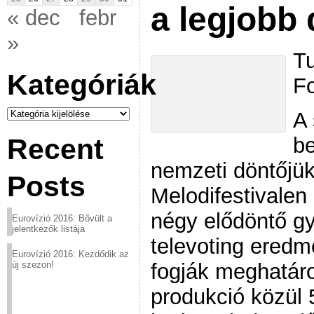
a legjobb 
« dec
febr
»
Tu
Kategóriák
Fo
Kategóriák
A 
be
Recent
nemzeti döntőjük
Posts
Melodifestivalen
négy elődöntő gy
Eurovízió 2016: Bővült a
jelentkezők listája
televoting ered
Eurovízió 2016: Kezdődik az
fogják meghatáro
új szezon!
produkció közül 