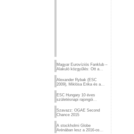
Magyar Eurovíziós Fanklub –
Alakuló közgyűlés: Ott a
helyed!
Alexander Rybak (ESC
2009), Miklósa Erika és a
Virtuózok tehetségkutató
sztárjai a Margitszigeten
ESC Hungary 10 éves
születésnapi rajongói
találkozó
Szavazz: OGAE Second
Chance 2015
A stockholmi Globe
Arénában lesz a 2016-os