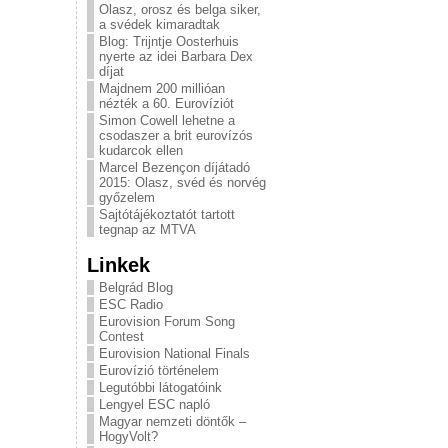
Olasz, orosz és belga siker,
a svédek kimaradtak
Blog: Trijntje Oosterhuis
nyerte az idei Barbara Dex
díjat
Majdnem 200 millióan
nézték a 60. Eurovíziót
Simon Cowell lehetne a
csodaszer a brit eurovízós
kudarcok ellen
Marcel Bezençon díjátadó
2015: Olasz, svéd és norvég
győzelem
Sajtótájékoztatót tartott
tegnap az MTVA
Linkek
Belgrád Blog
ESC Radio
Eurovision Forum Song
Contest
Eurovision National Finals
Eurovízió történelem
Legutóbbi látogatóink
Lengyel ESC napló
Magyar nemzeti döntők –
HogyVolt?