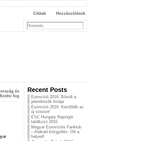
Cikkek
Hozzászólások
Recent Posts
lország és
izetni fog
Eurovízió 2016: Bővült a
jelentkezők listája
Eurovízió 2016: Kezdődik az
új szezon!
ESC Hungary Rajongói
találkozó 2015
Magyar Eurovíziós Fanklub
– Alakuló közgyűlés: Ott a
gyar
helyed!