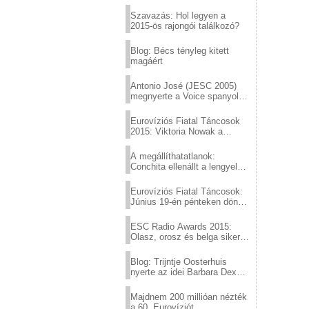
Eurovízió
Szavazás: Hol legyen a
2015-ös rajongói találkozó?
Blog: Bécs tényleg kitett
magáért
Antonio José (JESC 2005)
megnyerte a Voice spanyol
verzióját
Eurovíziós Fiatal Táncosok
2015: Viktoria Nowak a
győztes Lengyelországból
A megállíthatatlanok:
Conchita ellenállt a lengyel
konzervatív nyomásnak
Eurovíziós Fiatal Táncosok:
Június 19-én pénteken döntő
a sör fővárosából!
ESC Radio Awards 2015:
Olasz, orosz és belga siker,
a svédek kimaradtak
Blog: Trijntje Oosterhuis
nyerte az idei Barbara Dex
díjat
Majdnem 200 millióan nézték
a 60. Eurovíziót