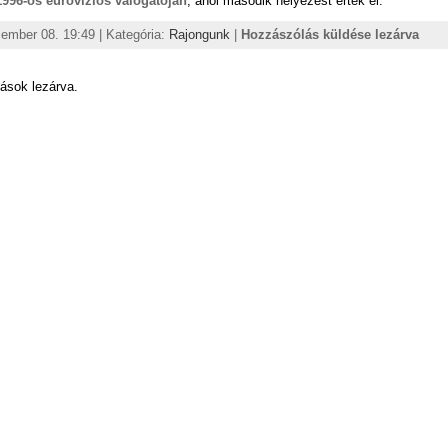
1996-os eurovíziós válogatóján
, ahol második helyezést értek el.
ember 08. 19:49 | Kategória:
Rajongunk
|
Hozzászólás küldése lezárva
ások lezárva.