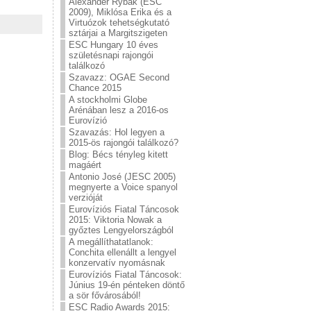
Alexander Rybak (ESC
2009), Miklósa Erika és a
Virtuózok tehetségkutató
sztárjai a Margitszigeten
ESC Hungary 10 éves
születésnapi rajongói
találkozó
Szavazz: OGAE Second
Chance 2015
A stockholmi Globe
Arénában lesz a 2016-os
Eurovízió
Szavazás: Hol legyen a
2015-ös rajongói találkozó?
Blog: Bécs tényleg kitett
magáért
Antonio José (JESC 2005)
megnyerte a Voice spanyol
verzióját
Eurovíziós Fiatal Táncosok
2015: Viktoria Nowak a
győztes Lengyelországból
A megállíthatatlanok:
Conchita ellenállt a lengyel
konzervatív nyomásnak
Eurovíziós Fiatal Táncosok:
Június 19-én pénteken döntő
a sör fővárosából!
ESC Radio Awards 2015: