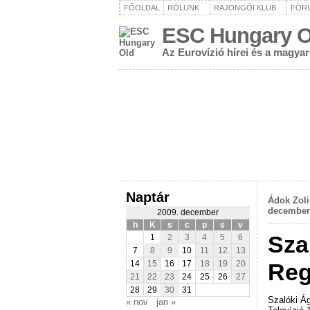
FŐOLDAL
RÓLUNK
RAJONGÓI KLUB
FÓR
ESC Hungary O
Az Eurovízió hírei és a magya
Naptár
Ádok Zoli
decembe
2009. december
h
K
s
c
p
s
v
Sza
1
2
3
4
5
6
7
8
9
10
11
12
13
Reg
14
15
16
17
18
19
20
21
22
23
24
25
26
27
28
29
30
31
Szalóki Á
« nov
jan »