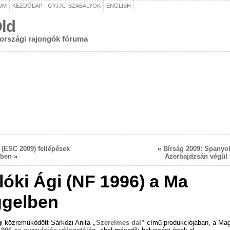
UM
KEZDŐLAP
GY.I.K., SZABÁLYOK
ENGLISH
ld
rországi rajongók fóruma
 (ESC 2009) fellépések
«
Bírság 2009: Spanyo
rben
»
Azerbajdzsán végül f
lóki Ági (NF 1996) a Ma
gelben
gi közreműködött Sárközi Anita
„Szerelmes dal”
című produkciójában, a Ma