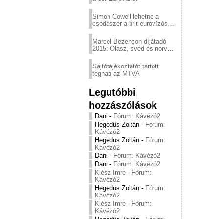
Simon Cowell lehetne a
csodaszer a brit eurovízós
kudarcok ellen
Marcel Bezençon díjátadó
2015: Olasz, svéd és norvég
győzelem
Sajtótájékoztatót tartott
tegnap az MTVA
Legutóbbi
hozzászólások
Dani
-
Fórum: Kávézó2
Hegedüs Zoltán
-
Fórum:
Kávézó2
Hegedüs Zoltán
-
Fórum:
Kávézó2
Dani
-
Fórum: Kávézó2
Dani
-
Fórum: Kávézó2
Klész Imre
-
Fórum:
Kávézó2
Hegedüs Zoltán
-
Fórum:
Kávézó2
Klész Imre
-
Fórum:
Kávézó2