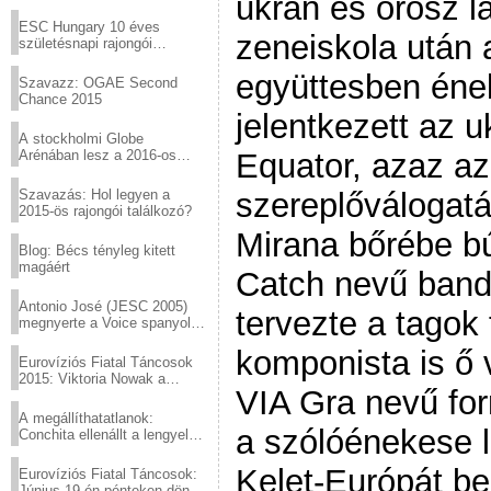
ukrán és orosz l
Virtuózok tehetségkutató
sztárjai a Margitszigeten
ESC Hungary 10 éves
zeneiskola után
születésnapi rajongói
találkozó
együttesben éne
Szavazz: OGAE Second
Chance 2015
jelentkezett az 
A stockholmi Globe
Arénában lesz a 2016-os
Equator, azaz az
Eurovízió
Szavazás: Hol legyen a
szereplőválogatá
2015-ös rajongói találkozó?
Mirana bőrébe bú
Blog: Bécs tényleg kitett
magáért
Catch nevű banda 
Antonio José (JESC 2005)
tervezte a tagok 
megnyerte a Voice spanyol
verzióját
komponista is ő v
Eurovíziós Fiatal Táncosok
2015: Viktoria Nowak a
VIA Gra nevű fo
győztes Lengyelországból
A megállíthatatlanok:
a szólóénekese l
Conchita ellenállt a lengyel
konzervatív nyomásnak
Kelet-Európát be
Eurovíziós Fiatal Táncosok:
Június 19-én pénteken döntő