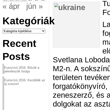
Tu
« ápr
jún »
Fo
Kategóriák
La
Kategóriák
fo
ma
Recent
el
Posts
Svetlana Loboda 
M2-n. A sokszín
Eurovízió 2016: Bővült a
jelentkezők listája
területen tevéke
Eurovízió 2016: Kezdődik az
forgatókönyvíró
új szezon!
zeneszerző, és a 
dolgokat az aszt