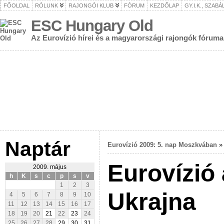
FŐOLDAL
RÓLUNK
RAJONGÓI KLUB
FÓRUM
KEZDŐLAP
GY.I.K., SZAB
ESC Hungary Old
Az Eurovízió hírei és a magyarországi rajongók fóruma
Naptár
Eurovízió 2009: 5. nap Moszkvában
Eurovízió
2009. május
h
K
s
c
p
s
v
1
2
3
Ukrajna
4
5
6
7
8
9
10
11
12
13
14
15
16
17
18
19
20
21
22
23
24
25
26
27
28
29
30
31