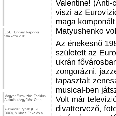
Valentine! (Anti-
viszi az Eurovíz
maga komponált.
Matyushenko vol
ESC Hungary Rajongói
találkozó 2015
Az énekesnő 198
született az Eur
ukrán fővárosban
zongorázni, jazz
tapasztalt zene
musical-ben játs
Magyar Eurovíziós Fanklub –
Volt már televíz
Alakuló közgyűlés: Ott a
helyed!
divattervező, fo
Alexander Rybak (ESC
2009), Miklósa Erika és a