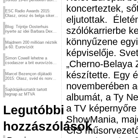
a sör fővárosából!
koncerteztek, ső
ESC Radio Awards 2015:
Olasz, orosz és belga siker,
eljutottak. Élet
a svédek kimaradtak
Blog: Trijntje Oosterhuis
szólókarrierbe k
nyerte az idei Barbara Dex
díjat
könnyűzene egyi
Majdnem 200 millióan nézték
a 60. Eurovíziót
képviselője. Svet
Simon Cowell lehetne a
„Cherno-Belaya 
csodaszer a brit eurovízós
kudarcok ellen
készítette. Egy 
Marcel Bezençon díjátadó
2015: Olasz, svéd és norvég
győzelem
novemberében adt
Sajtótájékoztatót tartott
tegnap az MTVA
albumát, a Ty N
Legutóbbi
a TV képernyőre k
ShowMania, majd
hozzászólások
CIS műsorvezetőj