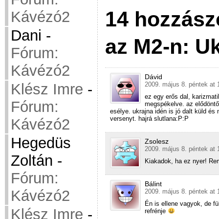
14 hozzász
Kávézó2
Dani
-
az M2-n: U
Fórum:
Kávézó2
Dávid
Klész Imre
-
2009. május 8. péntek at 
ez egy erős dal, karizmat
Fórum:
megspékelve. az elődöntő
esélye. ukrajna idén is jó dalt küld é
versenyt. hajrá slutlana:P:P
Kávézó2
Hegedüs
Zsolesz
2009. május 8. péntek at 
Zoltán
-
Kiakadok, ha ez nyer! Rem
Fórum:
Bálint
Kávézó2
2009. május 8. péntek at 
Én is ellene vagyok, de 
Klész Imre
-
refrénje