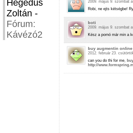
Hegedüs
2009. május 9. szombat a
Robi, ne ejts kétségbe! R
Zoltán
-
Fórum:
boti
2009. május 9. szombat a
Kávézó2
Kész a pornó már min a k
buy augmentin online
2012. február 23. csütörtö
can you do thi for me,
buy
http://www.formspring.m