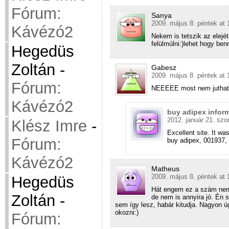
Fórum:
Sanya
2009. május 8. péntek at 
Kávézó2
Nekem is tetszik az elejé
felülmúlni:)lehet hogy ben
Hegedüs
Zoltán
-
Gabesz
2009. május 8. péntek at 
Fórum:
NEEEEE most nem juthat
Kávézó2
buy adipex infor
2012. január 21. szo
Klész Imre
-
Excellent site. It wa
Fórum:
buy adipex, 001937,
Kávézó2
Matheus
2009. május 8. péntek at 
Hegedüs
Hát engem ez a szám ne
Zoltán
-
de nem is annyira jó. Én 
sem így lesz, habár kitudja. Nagyon 
okozni:)
Fórum: