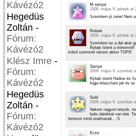
Kávézó2
M.sanya
2009. május 8. péntek at 
Hegedüs
Szerintem jó zene! Nem a 
Zoltán
-
Robek
Fórum:
2009. május 8. péntek at 
Szerintem ez a dal akár gy
Kávézó2
Rybak Istent a trónomról
külső szemmel nézem akkor TOP5!
Klész Imre
-
Sanya
Fórum:
2009. május 9. szombat a
Rybak istent Hadise és So
Kávézó2
fogja letaszítani jah és 
Hegedüs
Suló
2009. május 9. szombat a
Zoltán
-
Nekem nagyon tetszik, me
Fórum:
bulis dalokkal van tele. T
lemezei mind unalmasak…:S
Kávézó2
Erzsi