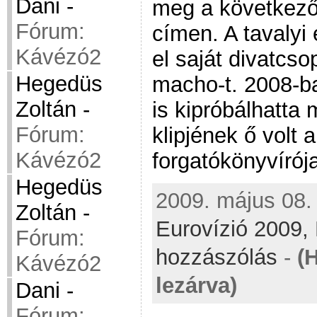
Dani
-
meg a következ
Fórum:
címen. A tavalyi 
Kávézó2
el saját divatcso
Hegedüs
macho-t. 2008-b
Zoltán
-
is kipróbálhatta
Fórum:
klipjének ő volt a
Kávézó2
forgatókönyvírój
Hegedüs
2009. május 08. 
Zoltán
-
Eurovízió 2009,
Fórum:
hozzászólás
-
(
Kávézó2
lezárva)
Dani
-
Fórum: