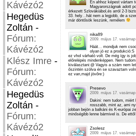
Én ahhoz képest vártam t
Kávézó2
Magyarországnak adott po
érkezett Szlovákiábol,és arról 2-3 bi
Hegedüs
33. hely…hát nem a legjobb, de a s
már döntősök leszünk, remélem
Zoltán
-
nika89
Fórum:
2009. május 17. vasárnap
Kávézó2
Háát… mondjuk nem csodá
olyan jó ez a produkció:
ez vhol várható volt. De még így is j
Klész Imre
-
előrelépés mindenképpen. Nem tudom e
kiválasztani:@ Vagyis a szám nem let
Fórum:
őszintén szólva én se szavaztam volna
ez van,majd jövőre:)
Kávézó2
Presevo
Hegedüs
2009. május 17. vasárnap
Dakini: nem tudom, miért 
Zoltán
-
rosszabb, mint az, ami ny
jobban bejön a balkáni és K-európai z
Fórum:
minőségibb lenne bármivel is. De ett
Kávézó2
Zsolesz
2009. május 17. vasárnap