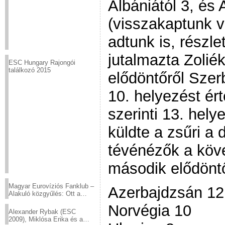
Albániától 3, és
(visszakaptunk va
adtunk is, részl
jutalmazta Zolié
ESC Hungary Rajongói
találkozó 2015
elődöntőről Szerb
10. helyezést ért
szerinti 13. hely
küldte a zsűri a
tévénézők a köv
második elődönt
Magyar Eurovíziós Fanklub –
Azerbajdzsán 12
Alakuló közgyűlés: Ott a
helyed!
Norvégia 10
Alexander Rybak (ESC
2009), Miklósa Erika és a