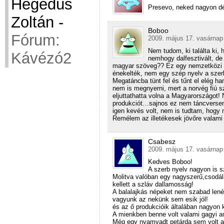
Hegedüs
Presevo, neked nagyon dé
Zoltán
-
Boboo
Fórum:
2009. május 17. vasárnap
Nem tudom, ki találta ki,
Kávézó2
nemhogy dalfesztivált, de
magyar szöveg?? Ez egy nemzetközi r
énekelték, nem egy szép nyelv a szerb
Megatáncba tünt fel és tűnt el elég 
nem is megnyerni, mert a norvég fiú s
eljuttathatta volna a Magyarországot!
produkciót…sajnos ez nem táncverseny 
igen kevés volt, nem is tudtam, hogy
Remélem az illetékesek jövőre valami j
Csabesz
2009. május 17. vasárnap
Kedves Boboo!
A szerb nyelv nagyon is 
Molitva valóban egy nagyszerű,csodál
kellett a szláv dallamosság!
A balalajkás népeket nem szabad lené
vagyunk az nekünk sem esik jól!
és az ő produkcióik általában nagyon 
A mienkben benne volt valami gagyi ame
Még egy nyamvadt petárda sem volt 