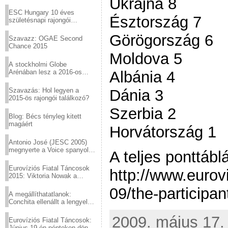
Ukrajna 8
Virtuózok tehetségkutató
sztárjai a Margitszigeten
ESC Hungary 10 éves
Észtország 7
születésnapi rajongói
találkozó
Görögország 6
Szavazz: OGAE Second
Chance 2015
Moldova 5
A stockholmi Globe
Arénában lesz a 2016-os
Albánia 4
Eurovízió
Szavazás: Hol legyen a
Dánia 3
2015-ös rajongói találkozó?
Szerbia 2
Blog: Bécs tényleg kitett
magáért
Horvátország 1
Antonio José (JESC 2005)
megnyerte a Voice spanyol
A teljes ponttáblá
verzióját
Eurovíziós Fiatal Táncosok
http://www.euro
2015: Viktoria Nowak a
győztes Lengyelországból
09/the-participan
A megállíthatatlanok:
Conchita ellenállt a lengyel
konzervatív nyomásnak
2009. május 17. 
Eurovíziós Fiatal Táncosok:
Június 19-én pénteken döntő