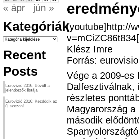
eredmény
« ápr
jún »
Kategóriák
[youtube]http:/
v=mCiZC86t834[/
Kategóriák
Klész Imre
Recent
Forrás: eurovisio
Posts
Vége a 2009-es 
Dalfesztiválnak,
Eurovízió 2016: Bővült a
jelentkezők listája
részletes ponttá
Eurovízió 2016: Kezdődik az
Magyarország a 
új szezon!
második elődöntő
Spanyolországtól