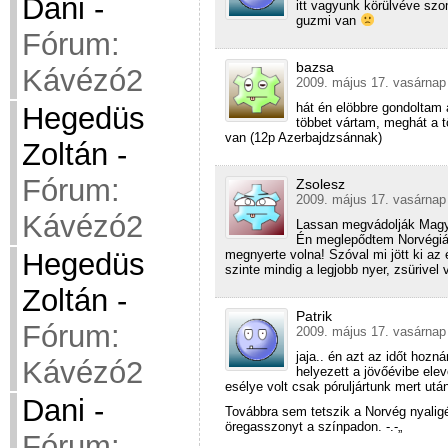
Dani
-
itt vagyunk körülvéve szo
guzmi van
Fórum:
bazsa
Kávézó2
2009. május 17. vasárnap
hát én elöbbre gondoltam a
Hegedüs
többet vártam, meghát a t
van (12p Azerbajdzsánnak)
Zoltán
-
Fórum:
Zsolesz
2009. május 17. vasárnap
Kávézó2
Lassan megvádolják Magyar
Én meglepődtem Norvégián
megnyerte volna! Szóval mi jött ki az 
Hegedüs
szinte mindig a legjobb nyer, zsürivel 
Zoltán
-
Patrik
Fórum:
2009. május 17. vasárnap
jaja.. én azt az időt hozn
Kávézó2
helyezett a jövőévibe el
esélye volt csak póruljártunk mert utá
Dani
-
Továbbra sem tetszik a Norvég nyalig
öregasszonyt a színpadon. -.-„
Fórum: