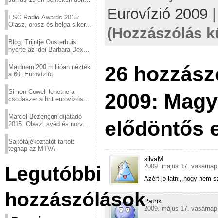
a sör fővárosából!
Eurovízió 2009
ESC Radio Awards 2015:
Olasz, orosz és belga siker,
(Hozzászólás k
a svédek kimaradtak
Blog: Trijntje Oosterhuis
nyerte az idei Barbara Dex
díjat
26 hozzász
Majdnem 200 millióan nézték
a 60. Eurovíziót
Simon Cowell lehetne a
2009: Magy
csodaszer a brit eurovízós
kudarcok ellen
Marcel Bezençon díjátadó
elődöntős
2015: Olasz, svéd és norvég
győzelem
Sajtótájékoztatót tartott
tegnap az MTVA
silvaM
2009. május 17. vasárnap 
Legutóbbi
Azért jó látni, hogy nem
hozzászólások
Patrik
2009. május 17. vasárnap 