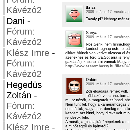
tkrisz
Kávézó2
2009. május 17. vasárnap
Dani
-
Tavaly pl? Nehogy már az 
Fórum:
Sanya
2009. május 17. vasárnap
Kávézó2
Nos.Senki nem hinné,hogy 
kérdést tegnap este felt
Klész Imre
-
cikket.Akinek van kedve olvassa el és
azeriekhez és fordítva.Sőt arra is fén
Fórum:
gazdasági kapcsolatai vannak Magyar
http://www.azerembassy.hu/files/040
Kávézó2
Dakini
Hegedüs
2009. május 17. vasárnap 
Zoli előadása remek volt, 
Zoltán
-
Többször visszanéztem a 
mi, tv nézők, a magyarok színpadi sho
Fórum:
Nem tűnt fel, hogy a kameramozgás vagy
nem láttuk, vagy csak derékig mutatta
kezdem azt hinni, hogy direkt volt mi
Kávézó2
rendezők felé.
A másik, a „balalajkás” népeknek a mi
Klész Imre
-
a minőségtől és igénytől?