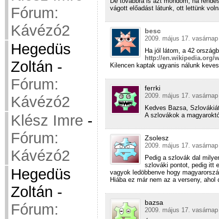
De továbbra is azt mondom, ha rendes
vágott előadást látunk, ott lettünk vo
Fórum:
Kávézó2
besc
2009. május 17. vasárnap 
Hegedüs
Ha jól látom, a 42 ország
http://en.wikipedia.org
Zoltán
-
Kilencen kaptak ugyanis nálunk keves
Fórum:
ferrki
2009. május 17. vasárnap 
Kávézó2
Kedves Bazsa, Szlovákiátó
A szlovákok a magyaroktó
Klész Imre
-
Fórum:
Zsolesz
2009. május 17. vasárnap
Kávézó2
Pedig a szlovák dal milye
szlováki pontot, pedig it
Hegedüs
vagyok ledöbbenve hogy magyarország
Hiába ez már nem az a verseny, ahol di
Zoltán
-
bazsa
Fórum:
2009. május 17. vasárnap