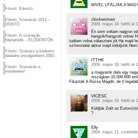
(2012.03.10. 12:00-ig)
MIVEL UTÁLJÁK A MAG
Fórum: Kávézó
clockwoman
Fórum: Szavazás 2011 –
2009. május 18. hétfő at 
DÖNTŐ
Én sem voltam nagyon oda
Fórum: A szavazás
hangzik/hangzott volna/.
folytatódik – ELŐDÖNTŐK
tudtam volna választani jót.Ha majd le
színvonalat akkor majd induljunk.Nem 
Fórum: Szavazz a kedvenc
dalaidra országonként 2002
ITTHK
és 2011 között!
2009. május 18. hétfő at 
Fórum: Szavazás a
mindenem!
a magyarok dala egy nagy 
országban 10.000.000 em
Fikázták A Rúzsa Magdit, de ő legalább
VICESC
2009. május 18. hétfő at 
Küldjük Zolit az Eurov
?
Elly
2009. május 21. csütörtök