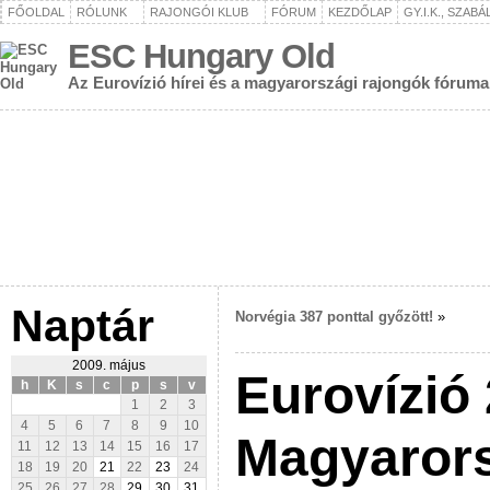
FŐOLDAL
RÓLUNK
RAJONGÓI KLUB
FÓRUM
KEZDŐLAP
GY.I.K., SZAB
ESC Hungary Old
Az Eurovízió hírei és a magyarországi rajongók fóruma
Naptár
Norvégia 387 ponttal győzött!
»
2009. május
Eurovízió
h
K
s
c
p
s
v
1
2
3
4
5
6
7
8
9
10
Magyarors
11
12
13
14
15
16
17
18
19
20
21
22
23
24
25
26
27
28
29
30
31