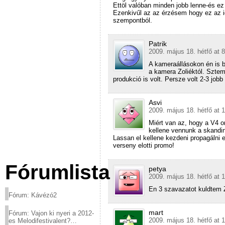
Ettöl valóban minden jobb lenne-és e
Ezenkivűl az az érzésem hogy ez az i
szempontból.
Patrik
2009. május 18. hétfő at 
A kameraállásokon én is b
a kamera Zoliéktól. Sztem
produkció is volt. Persze volt 2-3 job
Asvi
2009. május 18. hétfő at 
Miért van az, hogy a V4 
kellene vennunk a skandin
Lassan el kellene kezdeni propagálni e
verseny elotti promo!
Fórumlista
petya
2009. május 18. hétfő at 
En 3 szavazatot kuldtem Z
Fórum: Kávézó2
mart
Fórum: Vajon ki nyeri a 2012-
2009. május 18. hétfő at 
es Melodifestivalent?