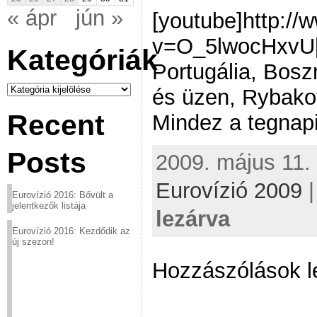
« ápr
jún »
[youtube]http:/
v=O_5lwocHxvU[
Kategóriák
Portugália, Bosz
Kategóriák
és üzen, Rybakot
Recent
Mindez a tegnapi
Posts
2009. május 11. 
Eurovízió 2009
Eurovízió 2016: Bővült a
jelentkezők listája
lezárva
Eurovízió 2016: Kezdődik az
új szezon!
Hozzászólások l