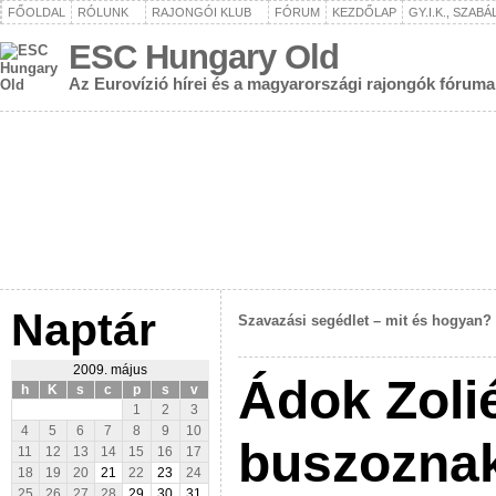
FŐOLDAL
RÓLUNK
RAJONGÓI KLUB
FÓRUM
KEZDŐLAP
GY.I.K., SZAB
ESC Hungary Old
Az Eurovízió hírei és a magyarországi rajongók fóruma
Naptár
Szavazási segédlet – mit és hogyan?
2009. május
Ádok Zoli
h
K
s
c
p
s
v
1
2
3
4
5
6
7
8
9
10
buszozn
11
12
13
14
15
16
17
18
19
20
21
22
23
24
25
26
27
28
29
30
31