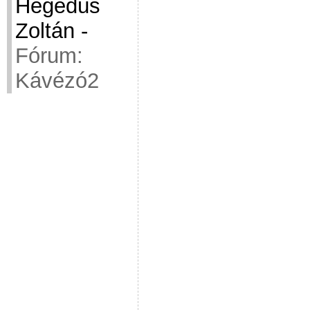
Hegedüs
Zoltán
-
Fórum:
Kávézó2