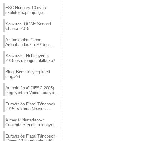
Virtuózok tehetségkutató
sztárjai a Margitszigeten
ESC Hungary 10 éves
születésnapi rajongói
találkozó
Szavazz: OGAE Second
Chance 2015
A stockholmi Globe
Arénában lesz a 2016-os
Eurovízió
Szavazás: Hol legyen a
2015-ös rajongói találkozó?
Blog: Bécs tényleg kitett
magáért
Antonio José (JESC 2005)
megnyerte a Voice spanyol
verzióját
Eurovíziós Fiatal Táncosok
2015: Viktoria Nowak a
győztes Lengyelországból
A megállíthatatlanok:
Conchita ellenállt a lengyel
konzervatív nyomásnak
Eurovíziós Fiatal Táncosok:
Június 19-én pénteken döntő