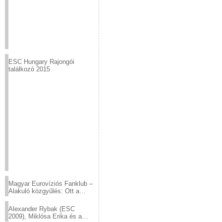
ESC Hungary Rajongói
találkozó 2015
Magyar Eurovíziós Fanklub –
Alakuló közgyűlés: Ott a
helyed!
Alexander Rybak (ESC
2009), Miklósa Erika és a