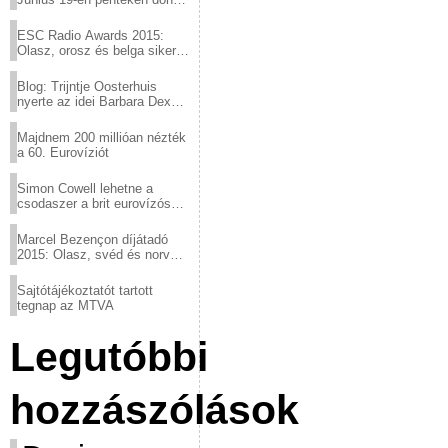
a sör fővárosából!
ESC Radio Awards 2015:
Olasz, orosz és belga siker,
a svédek kimaradtak
Blog: Trijntje Oosterhuis
nyerte az idei Barbara Dex
díjat
Majdnem 200 millióan nézték
a 60. Eurovíziót
Simon Cowell lehetne a
csodaszer a brit eurovízós
kudarcok ellen
Marcel Bezençon díjátadó
2015: Olasz, svéd és norvég
győzelem
Sajtótájékoztatót tartott
tegnap az MTVA
Legutóbbi
hozzászólások