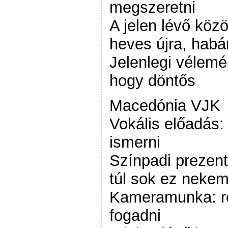
megszeretni
A jelen lévő köz
heves újra, habá
Jelenlegi vélem
hogy döntős
Macedónia VJK
Vokális előadás: 
ismerni
Színpadi prezentá
túl sok ez neke
Kameramunka: r
fogadni