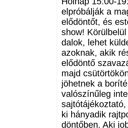
Holnap 15:00-19:
elpróbálják a ma
elődöntőt, és es
show! Körülbelül
dalok, lehet kül
azoknak, akik r
elődöntő szavaz
majd csütörtökön
jöhetnek a borít
valószínűleg inte
sajtótájékoztató,
ki hányadik rajtp
döntőben. Aki jo