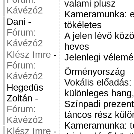
valami plusz
Kávézó2
Kameramunka: e
Dani
-
tökéletes
Fórum:
A jelen lévő köz
Kávézó2
heves
Klész Imre
-
Jelenlegi vélemé
Fórum:
Örményország
Kávézó2
Vokális előadás:
Hegedüs
különleges hang
Zoltán
-
Színpadi prezent
Fórum:
táncos rész külö
Kávézó2
Kameramunka: t
Klész Imre
-