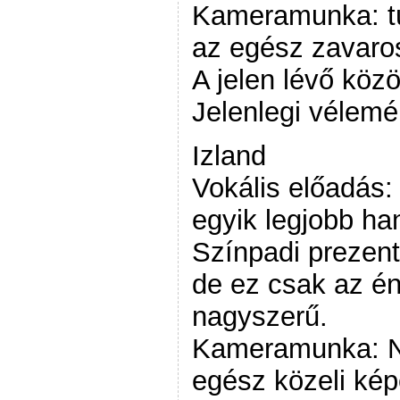
Kameramunka: túl
az egész zavaro
A jelen lévő köz
Jelenlegi vélem
Izland
Vokális előadás:
egyik legjobb ha
Színpadi prezent
de ez csak az é
nagyszerű.
Kameramunka: Na
egész közeli kép