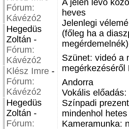
A jelen lévő köz
Fórum:
heves
Kávézó2
Jelenlegi vélemé
Hegedüs
(főleg ha a diasz
Zoltán
-
megérdemelnék)
Fórum:
Szünet: videó a
Kávézó2
megérkezéséről
Klész Imre
-
Fórum:
Andorra
Kávézó2
Vokális előadás
Hegedüs
Színpadi prezentá
Zoltán
-
mindenhol hetes
Fórum:
Kameramunka: n