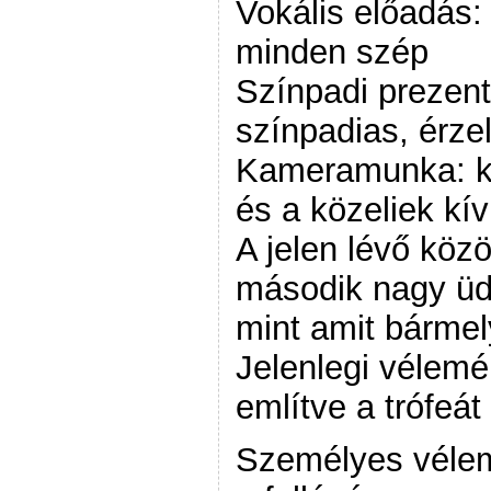
Vokális előadás:
minden szép
Színpadi prezent
színpadias, érze
Kameramunka: ki
és a közeliek kív
A jelen lévő köz
második nagy üd
mint amit bármel
Jelenlegi vélem
említve a trófeát 
Személyes vélem