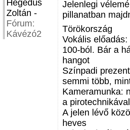
Hegedüs
Jelenlegi vélem
Zoltán
-
pillanatban majd
Fórum:
Törökország
Kávézó2
Vokális előadás:
100-ból. Bár a há
hangot
Színpadi prezent
semmi több, mint
Kameramunka: na
a pirotechnikával
A jelen lévő köz
heves