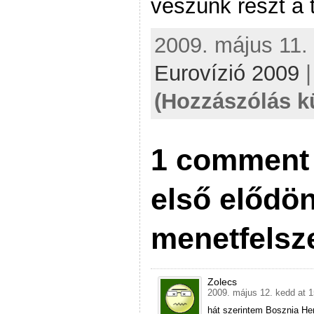
veszünk részt a 
2009. május 11. 
Eurovízió 2009
(Hozzászólás k
1 comment t
első elődö
menetfelsz
Zolecs
2009. május 12. kedd at 1
hát szerintem Bosznia He