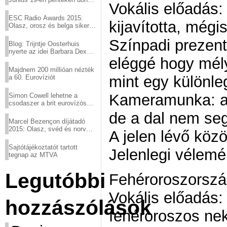
Vokális előadás:
a sör fővárosából!
ESC Radio Awards 2015:
kijavította, mégi
Olasz, orosz és belga siker,
a svédek kimaradtak
Színpadi prezen
Blog: Trijntje Oosterhuis
nyerte az idei Barbara Dex
eléggé hogy mél
díjat
Majdnem 200 millióan nézték
mint egy különle
a 60. Eurovíziót
Kameramunka: az
Simon Cowell lehetne a
csodaszer a brit eurovízós
kudarcok ellen
de a dal nem seg
Marcel Bezençon díjátadó
2015: Olasz, svéd és norvég
A jelen lévő köz
győzelem
Sajtótájékoztatót tartott
Jelenlegi vélem
tegnap az MTVA
Legutóbbi
Fehéroroszorsz
Vokális előadás: 
hozzászólások
fehéroroszos n