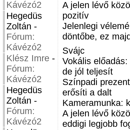
Kávézó2
A jelen lévő köz
pozitív
Hegedüs
Jelenlegi vélemén
Zoltán
-
döntőbe, ez maj
Fórum:
Kávézó2
Svájc
Klész Imre
-
Vokális előadás:
Fórum:
de jól teljesít
Kávézó2
Színpadi prezent
Hegedüs
erősíti a dalt
Zoltán
-
Kameramunka: k
Fórum:
A jelen lévő köz
Kávézó2
eddigi legjobb f