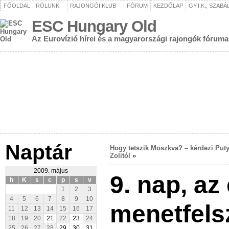
FŐOLDAL
RÓLUNK
RAJONGÓI KLUB
FÓRUM
KEZDŐLAP
GY.I.K., SZAB
ESC Hungary Old
Az Eurovízió hírei és a magyarországi rajongók fóruma
Naptár
Hogy tetszik Moszkva? – kérdezi Put
Zolitól
»
2009. május
9. nap, az
h
K
s
c
p
s
v
1
2
3
4
5
6
7
8
9
10
menetfels
11
12
13
14
15
16
17
18
19
20
21
22
23
24
25
26
27
28
29
30
31