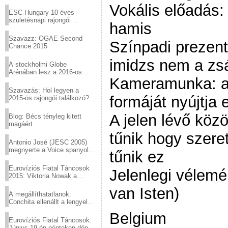
Virtuózok tehetségkutató
Vokális előadás:
sztárjai a Margitszigeten
ESC Hungary 10 éves
születésnapi rajongói
hamis
találkozó
Szavazz: OGAE Second
Színpadi prezent
Chance 2015
imidzs nem a z
A stockholmi Globe
Arénában lesz a 2016-os
Kameramunka: a 
Eurovízió
Szavazás: Hol legyen a
formáját nyújtja 
2015-ös rajongói találkozó?
A jelen lévő köz
Blog: Bécs tényleg kitett
magáért
tűnik hogy szere
Antonio José (JESC 2005)
megnyerte a Voice spanyol
tűnik ez
verzióját
Eurovíziós Fiatal Táncosok
Jelenlegi vélem
2015: Viktoria Nowak a
győztes Lengyelországból
van Isten)
A megállíthatatlanok:
Conchita ellenállt a lengyel
konzervatív nyomásnak
Belgium
Eurovíziós Fiatal Táncosok:
Június 19-én pénteken döntő