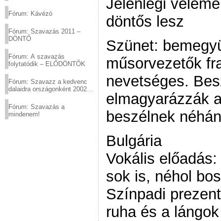
Jelenlegi vélemé
(2012.03.10. 12:00-ig)
Fórum: Kávézó
döntős lesz
Fórum: Szavazás 2011 –
DÖNTŐ
Szünet: bemegyü
Fórum: A szavazás
műsorvezetők fr
folytatódik – ELŐDÖNTŐK
nevetséges. Bes
Fórum: Szavazz a kedvenc
dalaidra országonként 2002
elmagyarázzák a
és 2011 között!
Fórum: Szavazás a
beszélnek néhán
mindenem!
Bulgária
Vokális előadás: 
sok is, néhol bo
Színpadi prezent
ruha és a lángok