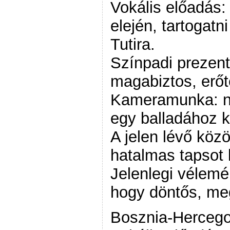
Vokális előadás: 
elején, tartogatn
Tutira.
Színpadi prezent
magabiztos, erőte
Kameramunka: na
egy balladához k
A jelen lévő köz
hatalmas tapsot
Jelenlegi vélem
hogy döntős, me
Bosznia-Hercego