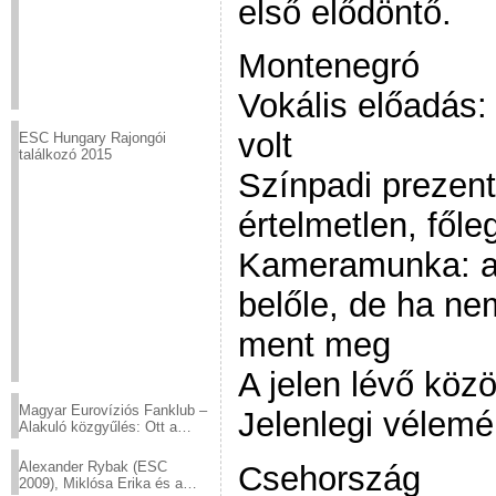
első elődöntő.
Montenegró
Vokális előadás:
volt
ESC Hungary Rajongói
találkozó 2015
Színpadi prezent
értelmetlen, főle
Kameramunka: a 
belőle, de ha ne
ment meg
A jelen lévő köz
Magyar Eurovíziós Fanklub –
Jelenlegi vélem
Alakuló közgyűlés: Ott a
helyed!
Alexander Rybak (ESC
Csehország
2009), Miklósa Erika és a