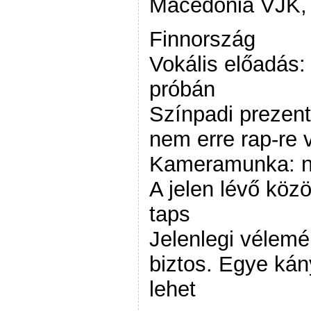
Macedónia VJK,
Finnország
Vokális előadás: 
próbán
Színpadi prezent
nem erre rap-re
Kameramunka: n
A jelen lévő köz
taps
Jelenlegi vélem
biztos. Egye ká
lehet