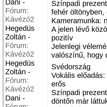
Dani
-
Színpadi prezentá
Fórum:
fehér öltönyben,
Kávézó2
Kameramunka: n
Hegedüs
A jelen lévő köz
Zoltán
-
pozitív
Fórum:
Jelenlegi vélem
Kávézó2
valószínű, hogy 
Hegedüs
Svédország
Zoltán
-
Vokális előadás: 
Fórum:
erős
Kávézó2
Színpadi prezent
Dani
-
döntőn már láttu
Fórum: