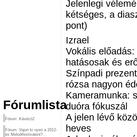
Jelenlegi vélem
kétséges, a dias
pont)
Izrael
Vokális előadás:
hatásosak és erő
Színpadi prezent
rózsa nagyon éd
Kameramunka: se
Fórumlista
duóra fókuszál
A jelen lévő köz
Fórum: Kávézó2
heves
Fórum: Vajon ki nyeri a 2012-
es Melodifestivalent?