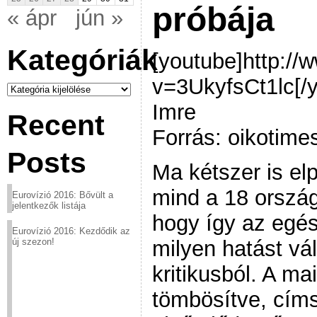
próbája
« ápr
jún »
Kategóriák
[youtube]http:/
v=3UkyfsCt1lc[/y
Kategóriák
Imre
Recent
Forrás: oikotim
Posts
Ma kétszer is elp
mind a 18 orszá
Eurovízió 2016: Bővült a
jelentkezők listája
hogy így az egé
Eurovízió 2016: Kezdődik az
milyen hatást vál
új szezon!
kritikusból. A ma
tömbösítve, címs