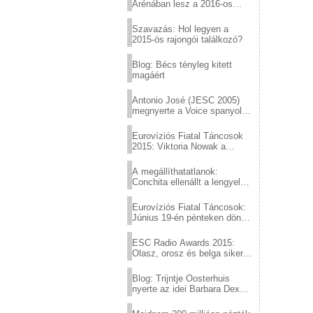
Arénában lesz a 2016-os
Eurovízió
Szavazás: Hol legyen a
2015-ös rajongói találkozó?
Blog: Bécs tényleg kitett
magáért
Antonio José (JESC 2005)
megnyerte a Voice spanyol
verzióját
Eurovíziós Fiatal Táncosok
2015: Viktoria Nowak a
győztes Lengyelországból
A megállíthatatlanok:
Conchita ellenállt a lengyel
konzervatív nyomásnak
Eurovíziós Fiatal Táncosok:
Június 19-én pénteken döntő
a sör fővárosából!
ESC Radio Awards 2015:
Olasz, orosz és belga siker,
a svédek kimaradtak
Blog: Trijntje Oosterhuis
nyerte az idei Barbara Dex
díjat