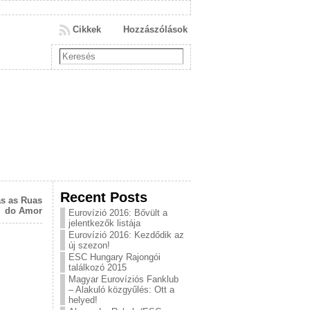
Cikkek
Hozzászólások
Recent Posts
as as Ruas
do Amor
Eurovízió 2016: Bővült a
jelentkezők listája
Eurovízió 2016: Kezdődik az
új szezon!
ESC Hungary Rajongói
találkozó 2015
Magyar Eurovíziós Fanklub
– Alakuló közgyűlés: Ott a
helyed!