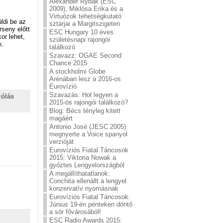
Alexander Rybak (ESC
2009), Miklósa Erika és a
Virtuózok tehetségkutató
ldi be az
sztárjai a Margitszigeten
seny előtt
ESC Hungary 10 éves
or lehet,
születésnapi rajongói
k.
találkozó
Szavazz: OGAE Second
Chance 2015
A stockholmi Globe
Arénában lesz a 2016-os
Eurovízió
Szavazás: Hol legyen a
zólás
2015-ös rajongói találkozó?
Blog: Bécs tényleg kitett
magáért
Antonio José (JESC 2005)
megnyerte a Voice spanyol
verzióját
Eurovíziós Fiatal Táncosok
2015: Viktoria Nowak a
győztes Lengyelországból
A megállíthatatlanok:
Conchita ellenállt a lengyel
konzervatív nyomásnak
Eurovíziós Fiatal Táncosok:
Június 19-én pénteken döntő
a sör fővárosából!
ESC Radio Awards 2015: