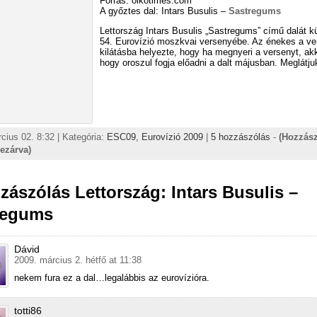
Forrás: oikotimes.com
A győztes dal: Intars Busulis –
Sastregums
Lettország Intars Busulis „Sastregums” című dalát kü
54. Eurovízió moszkvai versenyébe. Az énekes a ver
kilátásba helyezte, hogy ha megnyeri a versenyt, akk
hogy oroszul fogja előadni a dalt májusban. Meglátju
cius 02. 8:32 | Kategória:
ESC09,
Eurovízió 2009
|
5 hozzászólás
-
(Hozzás
lezárva)
zászólás Lettország: Intars Busulis –
regums
Dávid
2009. március 2. hétfő at 11:38
nekem fura ez a dal…legalábbis az eurovízióra.
totti86