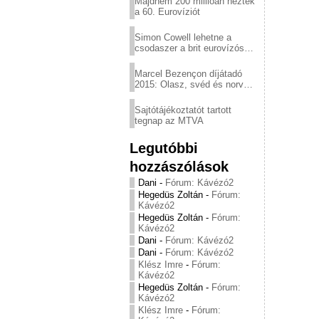
Majdnem 200 millióan nézték
a 60. Eurovíziót
Simon Cowell lehetne a
csodaszer a brit eurovízós
kudarcok ellen
Marcel Bezençon díjátadó
2015: Olasz, svéd és norvég
győzelem
Sajtótájékoztatót tartott
tegnap az MTVA
Legutóbbi
hozzászólások
Dani
-
Fórum: Kávézó2
Hegedüs Zoltán
-
Fórum:
Kávézó2
Hegedüs Zoltán
-
Fórum:
Kávézó2
Dani
-
Fórum: Kávézó2
Dani
-
Fórum: Kávézó2
Klész Imre
-
Fórum:
Kávézó2
Hegedüs Zoltán
-
Fórum:
Kávézó2
Klész Imre
-
Fórum: