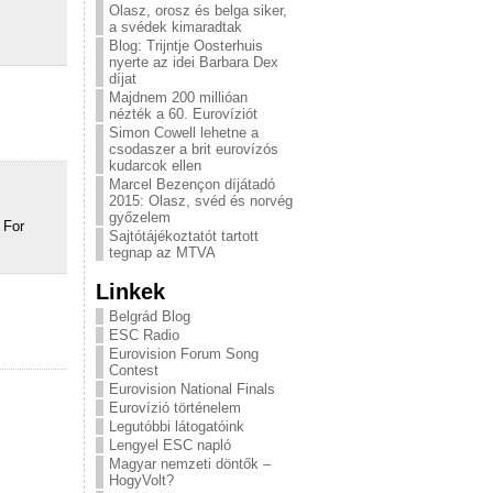
Olasz, orosz és belga siker,
a svédek kimaradtak
Blog: Trijntje Oosterhuis
nyerte az idei Barbara Dex
díjat
Majdnem 200 millióan
nézték a 60. Eurovíziót
Simon Cowell lehetne a
csodaszer a brit eurovízós
kudarcok ellen
Marcel Bezençon díjátadó
2015: Olasz, svéd és norvég
győzelem
 For
Sajtótájékoztatót tartott
tegnap az MTVA
Linkek
Belgrád Blog
ESC Radio
Eurovision Forum Song
Contest
Eurovision National Finals
Eurovízió történelem
Legutóbbi látogatóink
Lengyel ESC napló
Magyar nemzeti döntők –
HogyVolt?