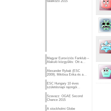
találkozó 2015
Magyar Eurovíziós Fanklub –
Alakuló közgyűlés: Ott a
helyed!
Alexander Rybak (ESC
2009), Miklósa Erika és a
Virtuózok tehetségkutató
sztárjai a Margitszigeten
ESC Hungary 10 éves
születésnapi rajongói
találkozó
Szavazz: OGAE Second
Chance 2015
A stockholmi Globe