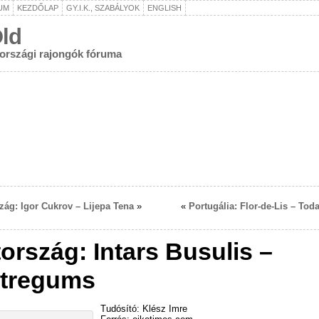
UM
KEZDŐLAP
GY.I.K., SZABÁLYOK
ENGLISH
ld
rországi rajongók fóruma
zág: Igor Cukrov – Lijepa Tena
»
«
Portugália: Flor-de-Lis – Tod
tország: Intars Busulis –
tregums
Tudósító: Klész Imre