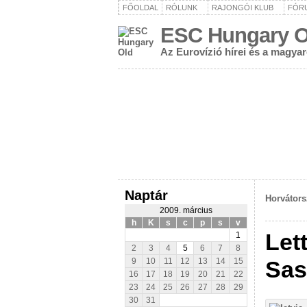
FŐOLDAL
RÓLUNK
RAJONGÓI KLUB
FÓR
ESC Hungary O
Az Eurovízió hírei és a magya
Naptár
Horvátors
2009. március
h
K
s
c
p
s
v
Let
1
2
3
4
5
6
7
8
Sas
9
10
11
12
13
14
15
16
17
18
19
20
21
22
23
24
25
26
27
28
29
30
31