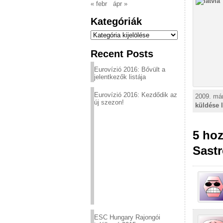
« febr
ápr »
Kategóriák
Kategóriák
Recent Posts
Eurovízió 2016: Bővült a
jelentkezők listája
Eurovízió 2016: Kezdődik az
2009. már
új szezon!
küldése 
5 hoz
Sast
ESC Hungary Rajongói