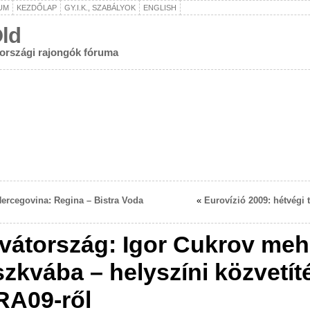
UM
KEZDŐLAP
GY.I.K., SZABÁLYOK
ENGLISH
ld
rországi rajongók fóruma
ercegovina: Regina – Bistra Voda
«
Eurovízió 2009: hétvégi
vátország: Igor Cukrov meh
zkvába – helyszíni közvetít
A09-ről