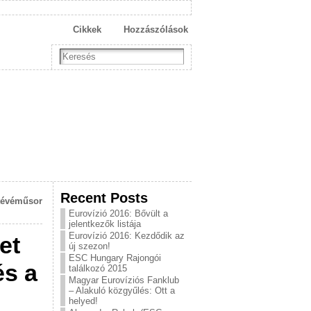
Cikkek
Hozzászólások
Recent Posts
 tévéműsor
Eurovízió 2016: Bővült a
jelentkezők listája
Eurovízió 2016: Kezdődik az
et
új szezon!
ESC Hungary Rajongói
és a
találkozó 2015
Magyar Eurovíziós Fanklub
– Alakuló közgyűlés: Ott a
helyed!