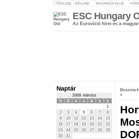
FŐOLDAL
RÓLUNK
RAJONGÓI KLUB
FÓR
ESC Hungary O
Az Eurovízió hírei és a magya
Naptár
Bosznia-H
»
2009. március
h
K
s
c
p
s
v
Hor
1
2
3
4
5
6
7
8
Mos
9
10
11
12
13
14
15
16
17
18
19
20
21
22
23
24
25
26
27
28
29
DOR
30
31