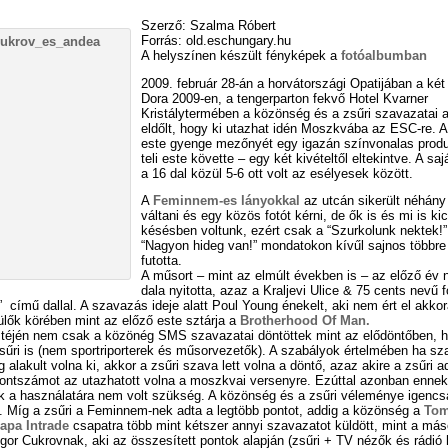
Szerző: Szalma Róbert
Forrás: old.eschungary.hu
A helyszínen készült fényképek a
fotóalbumban
2009. február 28-án a horvátországi Opatijában a ké
Dora 2009-en, a tengerparton fekvő Hotel Kvarner
Kristálytermében a közönség és a zsűri szavazatai a
eldőlt, hogy ki utazhat idén Moszkvába az ESC-re. A
este gyenge mezőnyét egy igazán színvonalas produ
teli este követte – egy két kivételtől eltekintve. A saj
a 16 dal közül 5-6 ott volt az esélyesek között.
A
Feminnem-es lányokkal
az utcán sikerült néhány
váltani és egy közös fotót kérni, de ők is és mi is kic
késésben voltunk, ezért csak a “Szurkolunk nektek!”
“Nagyon hideg van!” mondatokon kívűl sajnos többr
futotta.
A műsort – mint az elmúlt években is – az előző év 
dala nyitotta, azaz a Kraljevi Ulice & 75 cents nevű 
című dallal. A szavazás ideje alatt Poul Young énekelt, aki nem ért el akkor
lők körében mint az előző este sztárja a
Brotherhood Of Man.
stéjén nem csak a közönég SMS szavazatai döntöttek mint az elődöntőben,
űri is (nem sportriporterek és műsorvezetők). A szabályok értelmében ha sz
 alakult volna ki, akkor a zsűri szava lett volna a döntő, azaz akire a zsűri a
ontszámot az utazhatott volna a moszkvai versenyre. Ezúttal azonban ennek
 a használatára nem volt szükség. A közönség és a zsűri véleménye igencsa
. Míg a zsűri a Feminnem-nek adta a legtöbb pontot, addig a közönség a
Tom
lapa Intrade
csapatra több mint kétszer annyi szavazatot küldött, mint a más
Igor Cukrovnak, aki az összesített pontok alapján (zsűri + TV nézők és rádió 