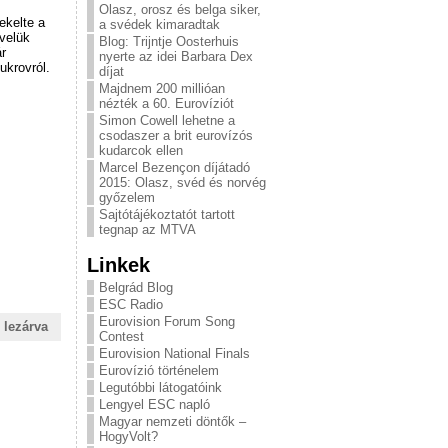
Olasz, orosz és belga siker,
ekelte a
a svédek kimaradtak
 velük
Blog: Trijntje Oosterhuis
ár
nyerte az idei Barbara Dex
ukrovról.
díjat
Majdnem 200 millióan
nézték a 60. Eurovíziót
Simon Cowell lehetne a
csodaszer a brit eurovízós
kudarcok ellen
Marcel Bezençon díjátadó
2015: Olasz, svéd és norvég
győzelem
Sajtótájékoztatót tartott
tegnap az MTVA
Linkek
Belgrád Blog
ESC Radio
Eurovision Forum Song
 lezárva
Contest
Eurovision National Finals
Eurovízió történelem
Legutóbbi látogatóink
Lengyel ESC napló
Magyar nemzeti döntők –
HogyVolt?