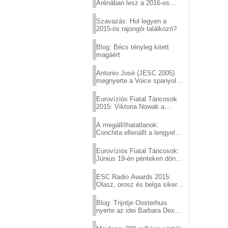
Arénában lesz a 2016-os
Eurovízió
Szavazás: Hol legyen a
2015-ös rajongói találkozó?
Blog: Bécs tényleg kitett
magáért
Antonio José (JESC 2005)
megnyerte a Voice spanyol
verzióját
Eurovíziós Fiatal Táncosok
2015: Viktoria Nowak a
győztes Lengyelországból
A megállíthatatlanok:
Conchita ellenállt a lengyel
konzervatív nyomásnak
Eurovíziós Fiatal Táncosok:
Június 19-én pénteken döntő
a sör fővárosából!
ESC Radio Awards 2015:
Olasz, orosz és belga siker,
a svédek kimaradtak
Blog: Trijntje Oosterhuis
nyerte az idei Barbara Dex
díjat