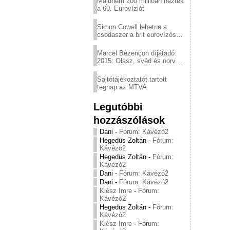
Majdnem 200 millióan nézték
a 60. Eurovíziót
Simon Cowell lehetne a
csodaszer a brit eurovízós
kudarcok ellen
Marcel Bezençon díjátadó
2015: Olasz, svéd és norvég
győzelem
Sajtótájékoztatót tartott
tegnap az MTVA
Legutóbbi
hozzászólások
Dani
-
Fórum: Kávézó2
Hegedüs Zoltán
-
Fórum:
Kávézó2
Hegedüs Zoltán
-
Fórum:
Kávézó2
Dani
-
Fórum: Kávézó2
Dani
-
Fórum: Kávézó2
Klész Imre
-
Fórum:
Kávézó2
Hegedüs Zoltán
-
Fórum:
Kávézó2
Klész Imre
-
Fórum: