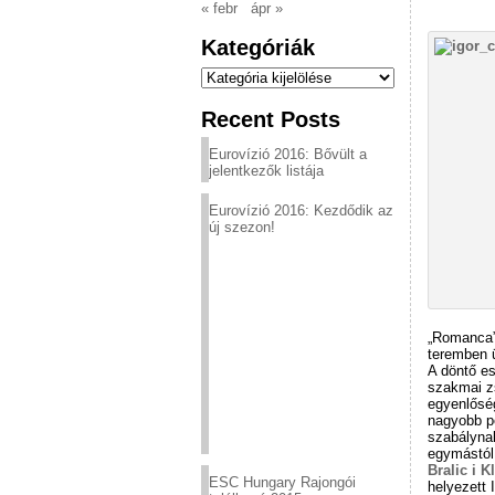
« febr
ápr »
Kategóriák
Kategóriák
Recent Posts
Eurovízió 2016: Bővült a
jelentkezők listája
Eurovízió 2016: Kezdődik az
új szezon!
„Romanca” 
teremben ü
A döntő e
szakmai zs
egyenlőség
nagyobb p
szabálynak
egymástól
Bralic i K
ESC Hungary Rajongói
helyezett 