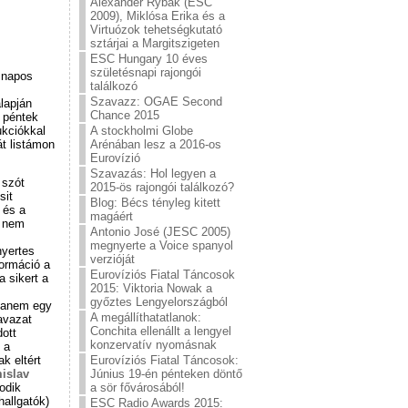
Alexander Rybak (ESC
2009), Miklósa Erika és a
Virtuózok tehetségkutató
sztárjai a Margitszigeten
ESC Hungary 10 éves
születésnapi rajongói
t napos
találkozó
Szavazz: OGAE Second
lapján
Chance 2015
 péntek
kciókkal
A stockholmi Globe
át listámon
Arénában lesz a 2016-os
Eurovízió
Szavazás: Hol legyen a
 szót
2015-ös rajongói találkozó?
sit
Blog: Bécs tényleg kitett
 és a
magáért
e nem
Antonio José (JESC 2005)
megnyerte a Voice spanyol
nyertes
verzióját
formáció a
Eurovíziós Fiatal Táncosok
a sikert a
2015: Viktoria Nowak a
győztes Lengyelországból
 hanem egy
A megállíthatatlanok:
avazat
Conchita ellenállt a lengyel
dott
konzervatív nyomásnak
 a
Eurovíziós Fiatal Táncosok:
k eltért
Június 19-én pénteken döntő
islav
a sör fővárosából!
odik
hallgatók)
ESC Radio Awards 2015: