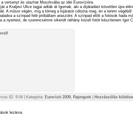
a versenyt és utazhat Moszkvába az idei Eurovízióra.
át a Kraljevi Ulice tagjai adták át Igornak, aki a díjátadást követően újra elén
át. A műsor végén, míg a tömeg a kijáratot célozta meg, én a terem végéből
ladva a színpad felé próbáltam araszolni. A színpad előtt a fotósok hada m
 a nyertest, de szerencsémre sikerült néhány közeli fotót készítenem Igor C
cius 02. 9:04 | Kategória:
Eurovízió 2009,
Rajongunk
|
Hozzászólás küldése
ások lezárva.