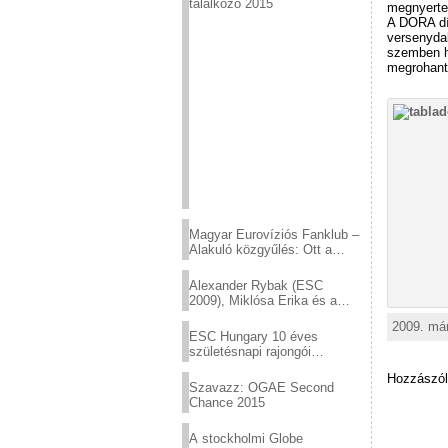
találkozó 2015
megnyerte 
A DORA díj
versenydal
szemben ha
megrohanta
Magyar Eurovíziós Fanklub –
Alakuló közgyűlés: Ott a
helyed!
Alexander Rybak (ESC
2009), Miklósa Erika és a
Virtuózok tehetségkutató
2009. már
sztárjai a Margitszigeten
ESC Hungary 10 éves
születésnapi rajongói
találkozó
Hozzászól
Szavazz: OGAE Second
Chance 2015
A stockholmi Globe