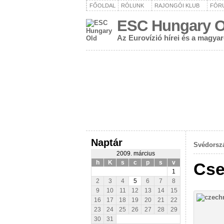
FŐOLDAL
RÓLUNK
RAJONGÓI KLUB
FÓR
ESC Hungary O
Az Eurovízió hírei és a magya
Naptár
Svédorszá
2009. március
h
K
s
c
p
s
v
Cse
1
2
3
4
5
6
7
8
9
10
11
12
13
14
15
16
17
18
19
20
21
22
23
24
25
26
27
28
29
30
31