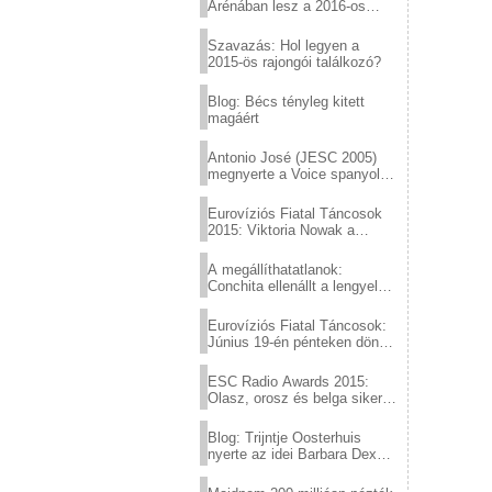
Arénában lesz a 2016-os
Eurovízió
Szavazás: Hol legyen a
2015-ös rajongói találkozó?
Blog: Bécs tényleg kitett
magáért
Antonio José (JESC 2005)
megnyerte a Voice spanyol
verzióját
Eurovíziós Fiatal Táncosok
2015: Viktoria Nowak a
győztes Lengyelországból
A megállíthatatlanok:
Conchita ellenállt a lengyel
konzervatív nyomásnak
Eurovíziós Fiatal Táncosok:
Június 19-én pénteken döntő
a sör fővárosából!
ESC Radio Awards 2015:
Olasz, orosz és belga siker,
a svédek kimaradtak
Blog: Trijntje Oosterhuis
nyerte az idei Barbara Dex
díjat