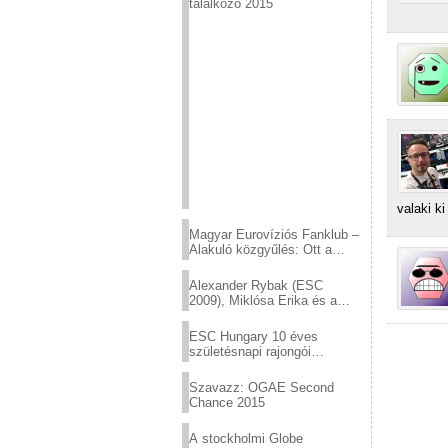
találkozó 2015
valaki ki
Magyar Eurovíziós Fanklub –
Alakuló közgyűlés: Ott a
helyed!
Alexander Rybak (ESC
2009), Miklósa Erika és a
Virtuózok tehetségkutató
sztárjai a Margitszigeten
ESC Hungary 10 éves
születésnapi rajongói
találkozó
Szavazz: OGAE Second
Chance 2015
A stockholmi Globe