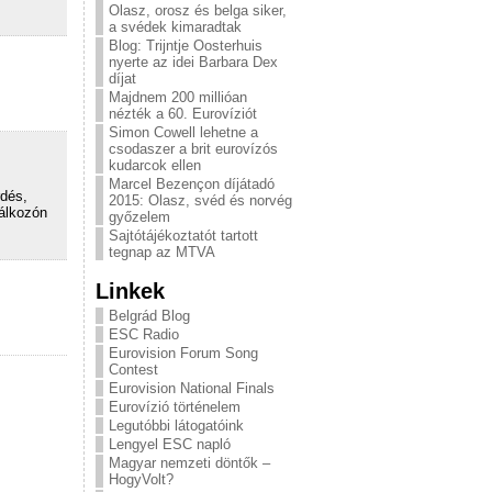
Olasz, orosz és belga siker,
a svédek kimaradtak
Blog: Trijntje Oosterhuis
nyerte az idei Barbara Dex
díjat
Majdnem 200 millióan
nézték a 60. Eurovíziót
Simon Cowell lehetne a
csodaszer a brit eurovízós
kudarcok ellen
Marcel Bezençon díjátadó
rdés,
2015: Olasz, svéd és norvég
lálkozón
győzelem
Sajtótájékoztatót tartott
tegnap az MTVA
Linkek
Belgrád Blog
ESC Radio
Eurovision Forum Song
Contest
Eurovision National Finals
Eurovízió történelem
Legutóbbi látogatóink
Lengyel ESC napló
Magyar nemzeti döntők –
HogyVolt?