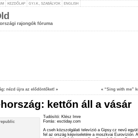
UM
KEZDŐLAP
GY.I.K., SZABÁLYOK
ENGLISH
ld
rországi rajongók fóruma
g: nézd újra az elődöntőket!
»
«
“Sing with me” k
hország: kettőn áll a vásár
Tudósító: Klész Imre
Forrás: esctiday.com
A cseh közszolgálati televízió a Gipsy.cz nevű együt
fel az ország képviseletére a moszkvai Eurovízión. 