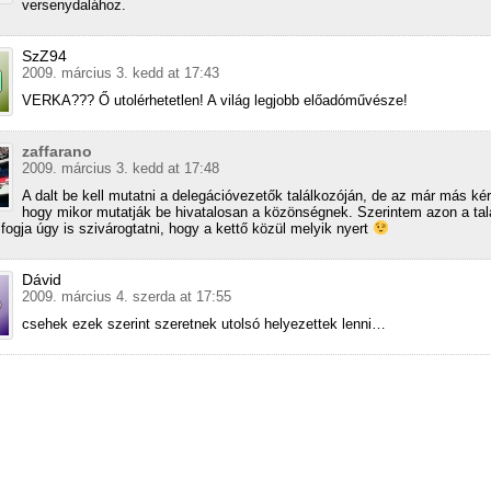
versenydalához.
SzZ94
2009. március 3. kedd at 17:43
VERKA??? Ő utolérhetetlen! A világ legjobb előadóművésze!
zaffarano
2009. március 3. kedd at 17:48
A dalt be kell mutatni a delegációvezetők találkozóján, de az már más ké
hogy mikor mutatják be hivatalosan a közönségnek. Szerintem azon a ta
 fogja úgy is szivárogtatni, hogy a kettő közül melyik nyert
Dávid
2009. március 4. szerda at 17:55
csehek ezek szerint szeretnek utolsó helyezettek lenni…