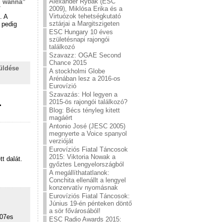
Alexander Rybak (ESC
u wanna”
2009), Miklósa Erika és a
T
Virtuózok tehetségkutató
. A
sztárjai a Margitszigeten
 pedig
ESC Hungary 10 éves
születésnapi rajongói
találkozó
Szavazz: OGAE Second
Chance 2015
üldése
A stockholmi Globe
Arénában lesz a 2016-os
Eurovízió
Szavazás: Hol legyen a
2015-ös rajongói találkozó?
r
Blog: Bécs tényleg kitett
magáért
Antonio José (JESC 2005)
megnyerte a Voice spanyol
verzióját
Eurovíziós Fiatal Táncosok
2015: Viktoria Nowak a
t dalát.
győztes Lengyelországból
A megállíthatatlanok:
Conchita ellenállt a lengyel
konzervatív nyomásnak
Eurovíziós Fiatal Táncosok:
Június 19-én pénteken döntő
a sör fővárosából!
007es
ESC Radio Awards 2015: