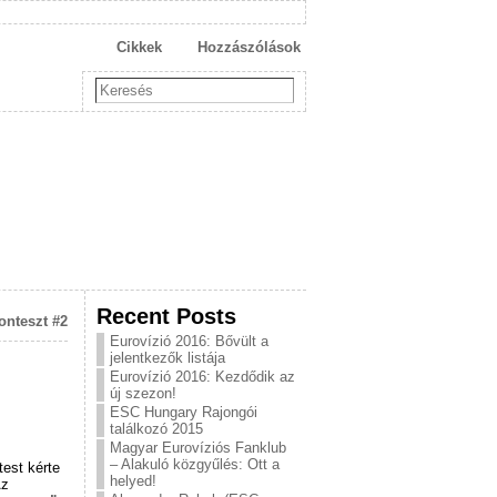
Cikkek
Hozzászólások
Recent Posts
onteszt #2
Eurovízió 2016: Bővült a
jelentkezők listája
Eurovízió 2016: Kezdődik az
új szezon!
ESC Hungary Rajongói
találkozó 2015
Magyar Eurovíziós Fanklub
– Alakuló közgyűlés: Ott a
test kérte
helyed!
Az