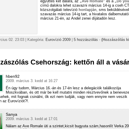
együttes két dalára, az
„Ave Romale”
és a
„Do yo
című dalokra lehet szavazni március 14-ig a cseh C
közszolgálati televízió
honlapján
, sms beküldésével
szavazás március 14-ig tart, a hivatalos dalbemutató
március 21-én, az Andel zenei díjátadón lesz.
cius 02. 23:03 | Kategória:
Eurovízió 2009
|
5 hozzászólás
-
(Hozzászólás k
zászólás Csehország: kettőn áll a vásá
hben92
2009. március 3. kedd at 16:27
Én úgy tudom, Március 16.-án és 17-én lesz a delegációk találkozója
Moszkvában, és ott már be kell mutatni minden résztvevőnek a benevezet
ehek, mit fognak csinálni, ők ezt nem tudják, vagy nem ennyire nem veszik
 az Eurovíziót?!.
Sanya
2009. március 3. kedd at 17:01
Nálam az Ave Romale üti a szintet,kicsit bugyuta szám,hasonlít Verka 2