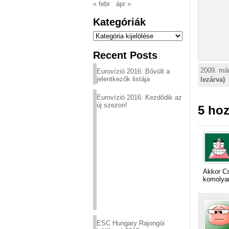
« febr
ápr »
Kategóriák
Kategóriák
Recent Posts
2009. már
Eurovízió 2016: Bővült a
jelentkezők listája
lezárva)
Eurovízió 2016: Kezdődik az
új szezon!
5 hoz
Akkor Cs
komolyan
ESC Hungary Rajongói