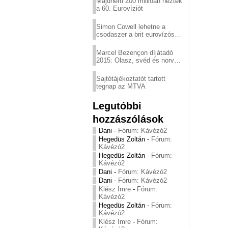
Majdnem 200 millióan nézték
a 60. Eurovíziót
Simon Cowell lehetne a
csodaszer a brit eurovízós
kudarcok ellen
Marcel Bezençon díjátadó
2015: Olasz, svéd és norvég
győzelem
Sajtótájékoztatót tartott
tegnap az MTVA
Legutóbbi
hozzászólások
Dani
-
Fórum: Kávézó2
Hegedüs Zoltán
-
Fórum:
Kávézó2
Hegedüs Zoltán
-
Fórum:
Kávézó2
Dani
-
Fórum: Kávézó2
Dani
-
Fórum: Kávézó2
Klész Imre
-
Fórum:
Kávézó2
Hegedüs Zoltán
-
Fórum:
Kávézó2
Klész Imre
-
Fórum: