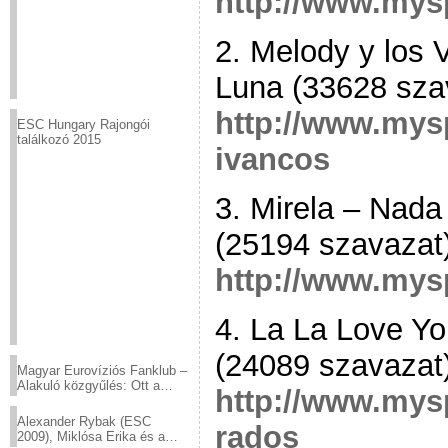
http://www.mys
2. Melody y los 
Luna (33628 sza
http://www.my
ESC Hungary Rajongói
találkozó 2015
ivancos
3. Mirela – Nada
(25194 szavazat
http://www.mys
4. La La Love Y
(24089 szavazat
Magyar Eurovíziós Fanklub –
Alakuló közgyűlés: Ott a
http://www.mys
helyed!
Alexander Rybak (ESC
rados
2009), Miklósa Erika és a