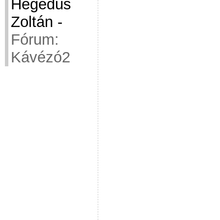
Hegedüs
Zoltán
-
Fórum:
Kávézó2