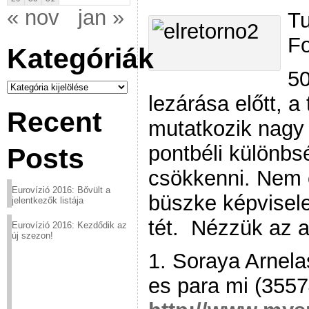
« nov
jan »
Tu
F
Kategóriák
50
Kategóriák
lezárása előtt, a
Recent
mutatkozik nagy
pontbéli különb
Posts
csökkenni. Nem 
Eurovízió 2016: Bővült a
büszke képvisel
jelentkezők listája
tét. Nézzük az ak
Eurovízió 2016: Kezdődik az
új szezon!
1. Soraya Arnela
es para mi (3557