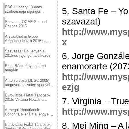
Virtuózok tehetségkutató
sztárjai a Margitszigeten
ESC Hungary 10 éves
5. Santa Fe – Y
születésnapi rajongói
találkozó
szavazat)
Szavazz: OGAE Second
Chance 2015
http://www.mys
A stockholmi Globe
x
Arénában lesz a 2016-os
Eurovízió
Szavazás: Hol legyen a
6. Jorge Gonzále
2015-ös rajongói találkozó?
enamorarte (207
Blog: Bécs tényleg kitett
magáért
http://www.mys
Antonio José (JESC 2005)
ezjg
megnyerte a Voice spanyol
verzióját
Eurovíziós Fiatal Táncosok
7. Virginia – Tr
2015: Viktoria Nowak a
győztes Lengyelországból
http://www.mys
A megállíthatatlanok:
Conchita ellenállt a lengyel
konzervatív nyomásnak
8. Mei Ming – A 
Eurovíziós Fiatal Táncosok:
Június 19-én pénteken döntő