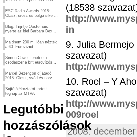
(18538 szavazat
a sör fővárosából!
ESC Radio Awards 2015:
http://www.my
Olasz, orosz és belga siker,
a svédek kimaradtak
in
Blog: Trijntje Oosterhuis
nyerte az idei Barbara Dex
díjat
9. Julia Bermejo
Majdnem 200 millióan nézték
a 60. Eurovíziót
szavazat)
Simon Cowell lehetne a
csodaszer a brit eurovízós
http://www.mys
kudarcok ellen
Marcel Bezençon díjátadó
2015: Olasz, svéd és norvég
10. Roel – Y Aho
győzelem
Sajtótájékoztatót tartott
szavazat)
tegnap az MTVA
http://www.mys
Legutóbbi
009roel
hozzászólások
2008. december 