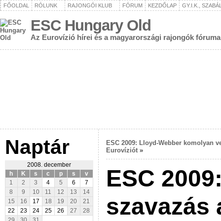
FŐOLDAL
RÓLUNK
RAJONGÓI KLUB
FÓRUM
KEZDŐLAP
GY.I.K., SZAB
ESC Hungary Old
Az Eurovízió hírei és a magyarországi rajongók fóruma
Naptár
ESC 2009: Lloyd-Webber komolyan ve
Eurovíziót
»
2008. december
ESC 2009:
h
K
s
c
p
s
v
1
2
3
4
5
6
7
8
9
10
11
12
13
14
szavazás a
15
16
17
18
19
20
21
22
23
24
25
26
27
28
29
30
31