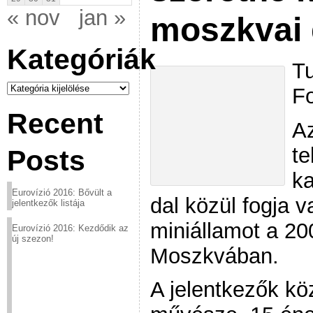
« nov
jan »
moszkvai
Kategóriák
Tu
Kategóriák
Fo
Recent
Az
te
Posts
ka
Eurovízió 2016: Bővült a
dal közül fogja v
jelentkezők listája
miniállamot a 20
Eurovízió 2016: Kezdődik az
új szezon!
Moszkvában.
A jelentkezők kö