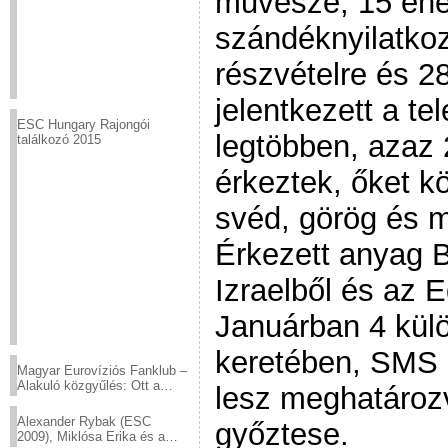
művésze, 15 éne
szándéknyilatkoz
részvételre és 28
jelentkezett a te
ESC Hungary Rajongói
legtöbben, azaz
találkozó 2015
érkeztek, őket köv
svéd, görög és m
Érkezett anyag B
Izraelből és az E
Januárban 4 kül
keretében, SMS 
Magyar Eurovíziós Fanklub –
Alakuló közgyűlés: Ott a
lesz meghatároz
helyed!
Alexander Rybak (ESC
győztese.
2009), Miklósa Erika és a