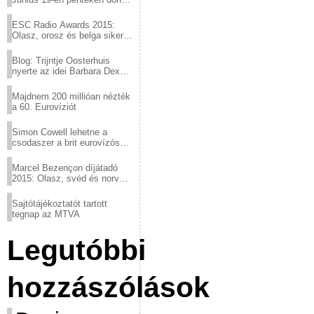
a sör fővárosából!
ESC Radio Awards 2015:
Olasz, orosz és belga siker,
a svédek kimaradtak
Blog: Trijntje Oosterhuis
nyerte az idei Barbara Dex
díjat
Majdnem 200 millióan nézték
a 60. Eurovíziót
Simon Cowell lehetne a
csodaszer a brit eurovízós
kudarcok ellen
Marcel Bezençon díjátadó
2015: Olasz, svéd és norvég
győzelem
Sajtótájékoztatót tartott
tegnap az MTVA
Legutóbbi
hozzászólások