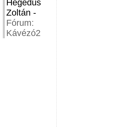
Hegedüs
Zoltán
-
Fórum:
Kávézó2