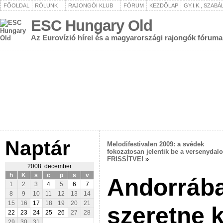
FŐOLDAL
RÓLUNK
RAJONGÓI KLUB
FÓRUM
KEZDŐLAP
GY.I.K., SZAB
ESC Hungary Old
Az Eurovízió hírei és a magyarországi rajongók fóruma
Naptár
Melodifestivalen 2009: a svédek
fokozatosan jelentik be a versenydalo
FRISSÍTVE!
»
2008. december
h
K
s
c
p
s
v
Andorrába
1
2
3
4
5
6
7
8
9
10
11
12
13
14
15
16
17
18
19
20
21
szeretne k
22
23
24
25
26
27
28
29
30
31