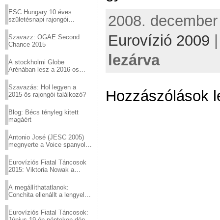
Virtuózok tehetségkutató
sztárjai a Margitszigeten
ESC Hungary 10 éves
2008. december 
születésnapi rajongói
találkozó
Eurovízió 2009
Szavazz: OGAE Second
Chance 2015
lezárva
A stockholmi Globe
Arénában lesz a 2016-os
Eurovízió
Szavazás: Hol legyen a
Hozzászólások l
2015-ös rajongói találkozó?
Blog: Bécs tényleg kitett
magáért
Antonio José (JESC 2005)
megnyerte a Voice spanyol
verzióját
Eurovíziós Fiatal Táncosok
2015: Viktoria Nowak a
győztes Lengyelországból
A megállíthatatlanok:
Conchita ellenállt a lengyel
konzervatív nyomásnak
Eurovíziós Fiatal Táncosok:
Június 19-én pénteken döntő