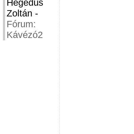
Hegedüs
Zoltán
-
Fórum:
Kávézó2