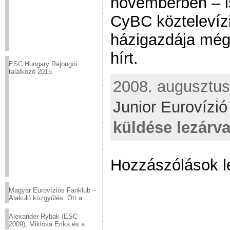
novemberben – is 
CyBC köztelevízi
házigazdája még
hírt.
ESC Hungary Rajongói
találkozó 2015
2008. augusztus 
Junior Eurovízi
küldése lezárv
Hozzászólások l
Magyar Eurovíziós Fanklub –
Alakuló közgyűlés: Ott a
helyed!
Alexander Rybak (ESC
2009), Miklósa Erika és a