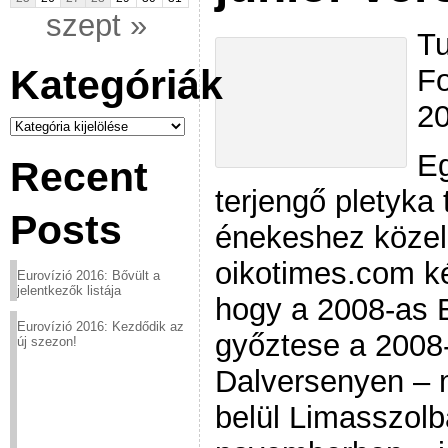
szept »
Tu
Kategóriák
Fo
20
Kategóriák
Eg
Recent
terjengő pletyka 
Posts
énekeshez közeli
oikotimes.com k
Eurovízió 2016: Bővült a
jelentkezők listája
hogy a 2008-as 
Eurovízió 2016: Kezdődik az
győztese a 2008-
új szezon!
Dalversenyen – 
belül Limasszol