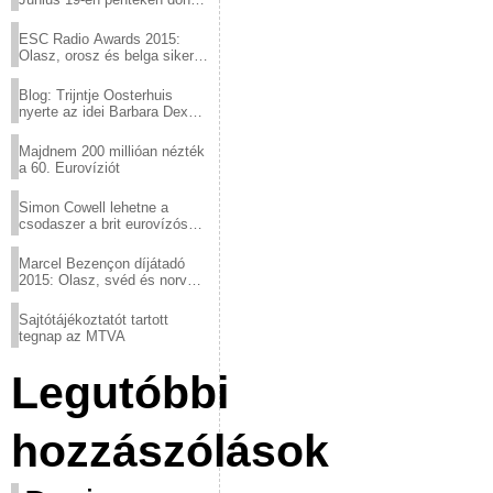
a sör fővárosából!
ESC Radio Awards 2015:
Olasz, orosz és belga siker,
a svédek kimaradtak
Blog: Trijntje Oosterhuis
nyerte az idei Barbara Dex
díjat
Majdnem 200 millióan nézték
a 60. Eurovíziót
Simon Cowell lehetne a
csodaszer a brit eurovízós
kudarcok ellen
Marcel Bezençon díjátadó
2015: Olasz, svéd és norvég
győzelem
Sajtótájékoztatót tartott
tegnap az MTVA
Legutóbbi
hozzászólások