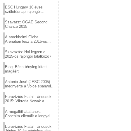
Virtuózok tehetségkutató
sztárjai a Margitszigeten
ESC Hungary 10 éves
születésnapi rajongói
találkozó
Szavazz: OGAE Second
Chance 2015
A stockholmi Globe
Arénában lesz a 2016-os
Eurovízió
Szavazás: Hol legyen a
2015-ös rajongói találkozó?
Blog: Bécs tényleg kitett
magáért
Antonio José (JESC 2005)
megnyerte a Voice spanyol
verzióját
Eurovíziós Fiatal Táncosok
2015: Viktoria Nowak a
győztes Lengyelországból
A megállíthatatlanok:
Conchita ellenállt a lengyel
konzervatív nyomásnak
Eurovíziós Fiatal Táncosok:
Június 19-én pénteken döntő