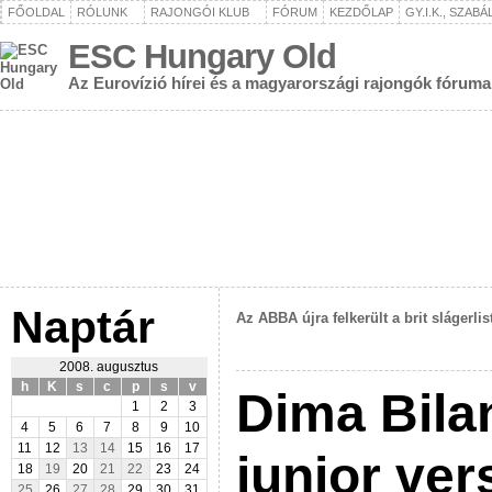
FŐOLDAL
RÓLUNK
RAJONGÓI KLUB
FÓRUM
KEZDŐLAP
GY.I.K., SZAB
ESC Hungary Old
Az Eurovízió hírei és a magyarországi rajongók fóruma
Naptár
Az ABBA újra felkerült a brit slágerlis
2008. augusztus
h
K
s
c
p
s
v
Dima Bila
1
2
3
4
5
6
7
8
9
10
11
12
13
14
15
16
17
junior ve
18
19
20
21
22
23
24
25
26
27
28
29
30
31