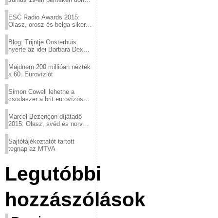
a sör fővárosából!
ESC Radio Awards 2015:
Olasz, orosz és belga siker,
a svédek kimaradtak
Blog: Trijntje Oosterhuis
nyerte az idei Barbara Dex
díjat
Majdnem 200 millióan nézték
a 60. Eurovíziót
Simon Cowell lehetne a
csodaszer a brit eurovízós
kudarcok ellen
Marcel Bezençon díjátadó
2015: Olasz, svéd és norvég
győzelem
Sajtótájékoztatót tartott
tegnap az MTVA
Legutóbbi
hozzászólások