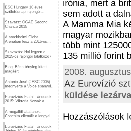
irónia, mert a bri
Virtuózok tehetségkutató
sztárjai a Margitszigeten
ESC Hungary 10 éves
sem adott a daln
születésnapi rajongói
találkozó
A Mamma Mia két
Szavazz: OGAE Second
Chance 2015
magyar mozikba
A stockholmi Globe
Arénában lesz a 2016-os
több mint 125000
Eurovízió
Szavazás: Hol legyen a
135 millió forint 
2015-ös rajongói találkozó?
Blog: Bécs tényleg kitett
2008. augusztus 
magáért
Az Eurovízió szt
Antonio José (JESC 2005)
megnyerte a Voice spanyol
verzióját
küldése lezárv
Eurovíziós Fiatal Táncosok
2015: Viktoria Nowak a
győztes Lengyelországból
A megállíthatatlanok:
Hozzászólások l
Conchita ellenállt a lengyel
konzervatív nyomásnak
Eurovíziós Fiatal Táncosok:
Június 19-én pénteken döntő