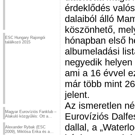
érdeklődés valós
dalaiból álló M
köszönhető, mely
hónapban első he
ESC Hungary Rajongói
találkozó 2015
albumeladási lis
negyedik helyen ál
ami a 16 évvel e
már több mint 26 
jelent.
Az ismeretlen n
Magyar Eurovíziós Fanklub –
Eurovíziós Dalfe
Alakuló közgyűlés: Ott a
helyed!
dallal, a „Waterl
Alexander Rybak (ESC
2009), Miklósa Erika és a