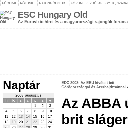
FŐOLDAL
RÓLUNK
RAJONGÓI KLUB
FÓRUM
KEZDŐLAP
GY.I.K., SZAB
ESC Hungary Old
Az Eurovízió hírei és a magyarországi rajongók fóruma
Naptár
EDC 2008: Az EBU kivételt tett
Görögországgal és Azerbajdzsánnal
2008. augusztus
Az ABBA új
h
K
s
c
p
s
v
1
2
3
4
5
6
7
8
9
10
brit sláger
11
12
13
14
15
16
17
18
19
20
21
22
23
24
25
26
27
28
29
30
31