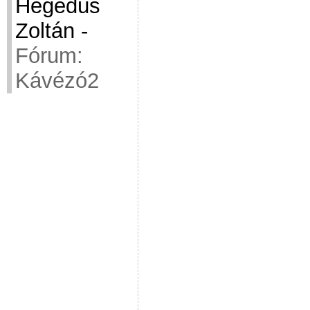
Hegedüs
Zoltán
-
Fórum:
Kávézó2