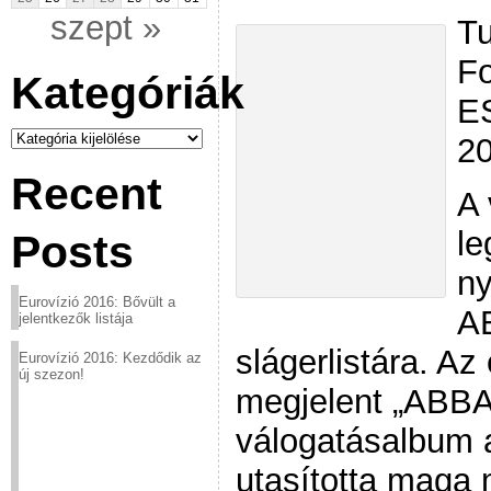
szept »
Tu
Fo
Kategóriák
E
Kategóriák
20
Recent
A 
le
Posts
ny
Eurovízió 2016: Bővült a
AB
jelentkezők listája
slágerlistára. A
Eurovízió 2016: Kezdődik az
új szezon!
megjelent „ABBA
válogatásalbum 
utasította maga