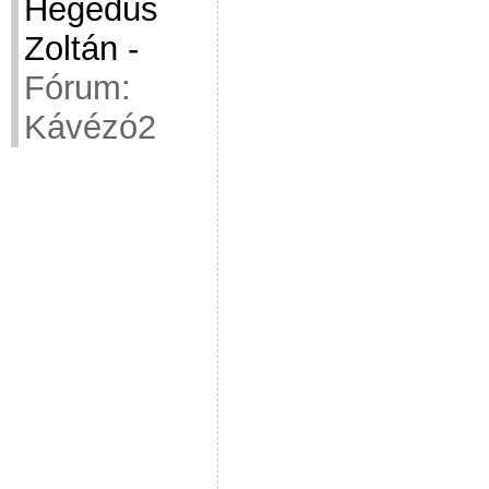
Hegedüs
Zoltán
-
Fórum:
Kávézó2