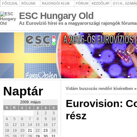
FŐOLDAL
RÓLUNK
RAJONGÓI KLUB
FÓRUM
KEZDŐLAP
GY.I.K., SZAB
ESC Hungary Old
Az Eurovízió hírei és a magyarországi rajongók fóruma
Naptár
Vidám buszozás rendőri kíséretben
Eurovision: C
2009. május
h
K
s
c
p
s
v
rész
1
2
3
4
5
6
7
8
9
10
11
12
13
14
15
16
17
18
19
20
21
22
23
24
25
26
27
28
29
30
31