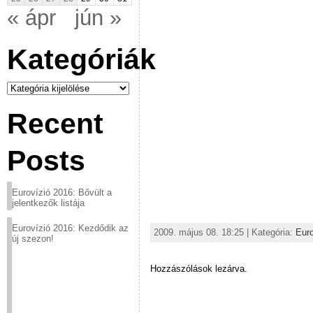
« ápr
jún »
Kategóriák
Kategóriák
Recent
Posts
Eurovízió 2016: Bővült a
jelentkezők listája
Eurovízió 2016: Kezdődik az
2009. május 08. 18:25 | Kategória:
Euro
új szezon!
Hozzászólások lezárva.