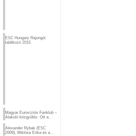
ESC Hungary Rajongói
találkozó 2015
Magyar Eurovíziós Fanklub –
Alakuló közgyűlés: Ott a
helyed!
Alexander Rybak (ESC
2009), Miklósa Erika és a