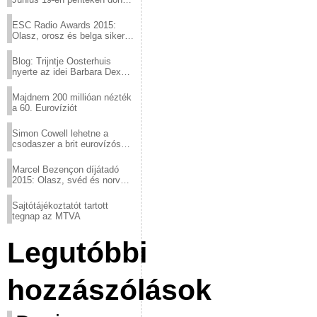
a sör fővárosából!
ESC Radio Awards 2015:
Olasz, orosz és belga siker,
a svédek kimaradtak
Blog: Trijntje Oosterhuis
nyerte az idei Barbara Dex
díjat
Majdnem 200 millióan nézték
a 60. Eurovíziót
Simon Cowell lehetne a
csodaszer a brit eurovízós
kudarcok ellen
Marcel Bezençon díjátadó
2015: Olasz, svéd és norvég
győzelem
Sajtótájékoztatót tartott
tegnap az MTVA
Legutóbbi
hozzászólások