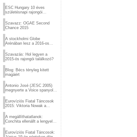
Virtuózok tehetségkutató
sztárjai a Margitszigeten
ESC Hungary 10 éves
születésnapi rajongói
találkozó
Szavazz: OGAE Second
Chance 2015
A stockholmi Globe
Arénában lesz a 2016-os
Eurovízió
Szavazás: Hol legyen a
2015-ös rajongói találkozó?
Blog: Bécs tényleg kitett
magáért
Antonio José (JESC 2005)
megnyerte a Voice spanyol
verzióját
Eurovíziós Fiatal Táncosok
2015: Viktoria Nowak a
győztes Lengyelországból
A megállíthatatlanok:
Conchita ellenállt a lengyel
konzervatív nyomásnak
Eurovíziós Fiatal Táncosok:
Június 19-én pénteken döntő