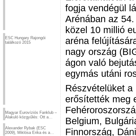
fogja vendégül l
Arénában az 54. 
közel 10 millió e
aréna felújításá
ESC Hungary Rajongói
találkozó 2015
nagy ország (BIG
ágon való bejutá
egymás utáni ro
Részvételüket a
erősítették meg e
Fehéroroszorszá
Magyar Eurovíziós Fanklub –
Alakuló közgyűlés: Ott a
Belgium, Bulgári
helyed!
Alexander Rybak (ESC
Finnország, Dán
2009), Miklósa Erika és a