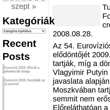
szept »
Tu
Fo
Kategóriák
cr
Kategóriák
2008.08.28.
Recent
Az 54. Eurovízió
elődöntőjét 2009
Posts
tartják, míg a d
Eurovízió 2016: Bővült a
Vlagyimir Putyin
jelentkezők listája
javaslata alapjá
Eurovízió 2016: Kezdődik az
új szezon!
Moszkvában tart
semmit nem erős
Előreláthatóan