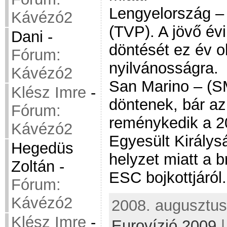
Lengyelország – 
Kávézó2
(TVP). A jövő évi
Dani
-
döntését ez év 
Fórum:
nyilvánosságra.
Kávézó2
San Marino – (S
Klész Imre
-
döntenek, bár az
Fórum:
reménykedik a 2
Kávézó2
Egyesült Királys
Hegedüs
helyzet miatt a 
Zoltán
-
ESC bojkottjáról.
Fórum:
Kávézó2
2008. augusztus 
Klész Imre
-
Eurovízió 2009