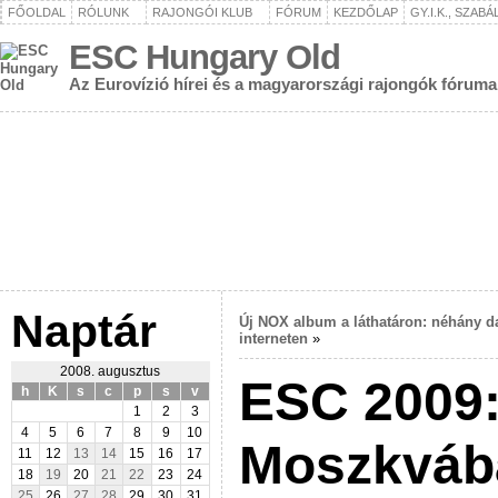
FŐOLDAL
RÓLUNK
RAJONGÓI KLUB
FÓRUM
KEZDŐLAP
GY.I.K., SZAB
ESC Hungary Old
Az Eurovízió hírei és a magyarországi rajongók fóruma
Naptár
Új NOX album a láthatáron: néhány d
interneten
»
2008. augusztus
ESC 2009
h
K
s
c
p
s
v
1
2
3
4
5
6
7
8
9
10
Moszkváb
11
12
13
14
15
16
17
18
19
20
21
22
23
24
25
26
27
28
29
30
31