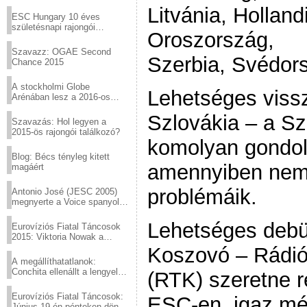
Virtuózok tehetségkutató
Litvánia, Holland
sztárjai a Margitszigeten
ESC Hungary 10 éves
születésnapi rajongói
Oroszország,
találkozó
Szavazz: OGAE Second
Szerbia, Svédors
Chance 2015
A stockholmi Globe
Lehetséges viss
Arénában lesz a 2016-os
Eurovízió
Szlovákia – a S
Szavazás: Hol legyen a
2015-ös rajongói találkozó?
komolyan gondol
Blog: Bécs tényleg kitett
amennyiben nem
magáért
problémáik.
Antonio José (JESC 2005)
megnyerte a Voice spanyol
verzióját
Lehetséges debü
Eurovíziós Fiatal Táncosok
2015: Viktoria Nowak a
győztes Lengyelországból
Koszovó – Rádió
A megállíthatatlanok:
Conchita ellenállt a lengyel
(RTK) szeretne r
konzervatív nyomásnak
Eurovíziós Fiatal Táncosok:
ESC-en, igaz mé
Június 19-én pénteken döntő