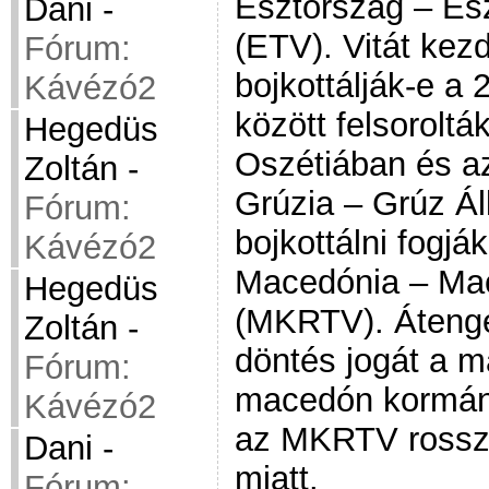
Észtország – Ész
Dani
-
(ETV). Vitát kezd
Fórum:
bojkottálják-e a
Kávézó2
között felsoroltá
Hegedüs
Oszétiában és az 
Zoltán
-
Grúzia – Grúz Ál
Fórum:
bojkottálni fogjá
Kávézó2
Macedónia – Mac
Hegedüs
(MKRTV). Átenged
Zoltán
-
döntés jogát a 
Fórum:
macedón kormány
Kávézó2
az MKRTV rossz 
Dani
-
miatt.
Fórum: