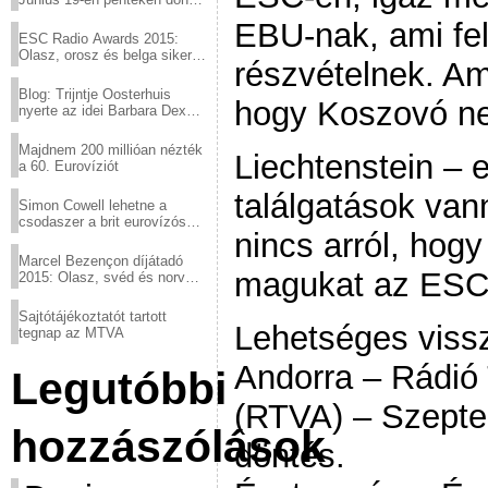
a sör fővárosából!
EBU-nak, ami fel
ESC Radio Awards 2015:
Olasz, orosz és belga siker,
részvételnek. Am
a svédek kimaradtak
Blog: Trijntje Oosterhuis
hogy Koszovó n
nyerte az idei Barbara Dex
díjat
Majdnem 200 millióan nézték
Liechtenstein – 
a 60. Eurovíziót
találgatások van
Simon Cowell lehetne a
csodaszer a brit eurovízós
nincs arról, hogy
kudarcok ellen
Marcel Bezençon díjátadó
magukat az ESC
2015: Olasz, svéd és norvég
győzelem
Sajtótájékoztatót tartott
Lehetséges viss
tegnap az MTVA
Andorra – Rádió 
Legutóbbi
(RTVA) – Szepte
hozzászólások
döntés.