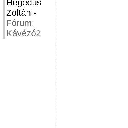
Hegedüs
Zoltán
-
Fórum:
Kávézó2